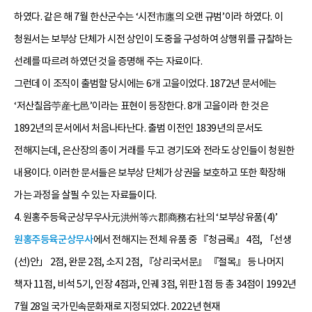
하였다. 같은 해 7월 한산군수는 ‘시전市廛의 오랜 규범’이라 하였다. 이
청원서는 보부상 단체가 시전 상인이 도중을 구성하여 상행위를 규찰하는
선례를 따르려 하였던 것을 증명해 주는 자료이다.
그런데 이 조직이 출범할 당시에는 6개 고을이었다. 1872년 문서에는
‘저산칠읍苧産七邑’이라는 표현이 등장한다. 8개 고을이라 한 것은
1892년의 문서에서 처음나타난다. 출범 이전인 1839년의 문서도
전해지는데, 은산장의 종이 거래를 두고 경기도와 전라도 상인들이 청원한
내용이다. 이러한 문서들은 보부상 단체가 상권을 보호하고 또한 확장해
가는 과정을 살필 수 있는 자료들이다.
4. 원홍주등육군상무우사元洪州等六郡商務右社의 ‘보부상유품(4)’
원홍주등육군상무사
에서 전해지는 전체 유품 중 『청금록』 4점, 「선생
(선)안」 2점, 완문 2점, 소지 2점, 『상리국서문』 『절목』 등 나머지
책자 11점, 비석 5기, 인장 4점과, 인궤 3점, 위판 1점 등 총 34점이 1992년
7월 28일 국가민속문화재로 지정되었다. 2022년 현재