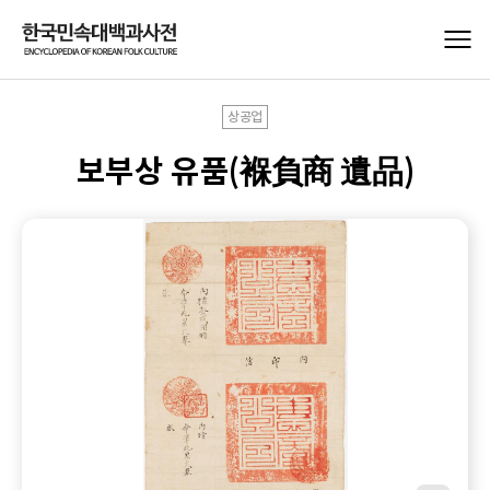
상공업
보부상 유품(褓負商 遺品)