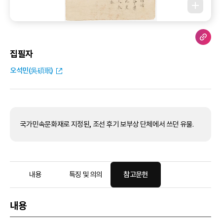
집필자
오석민(吳碩珉)
국가민속문화재로 지정된, 조선 후기 보부상 단체에서 쓰던 유물.
내용
특징 및 의의
참고문헌
내용