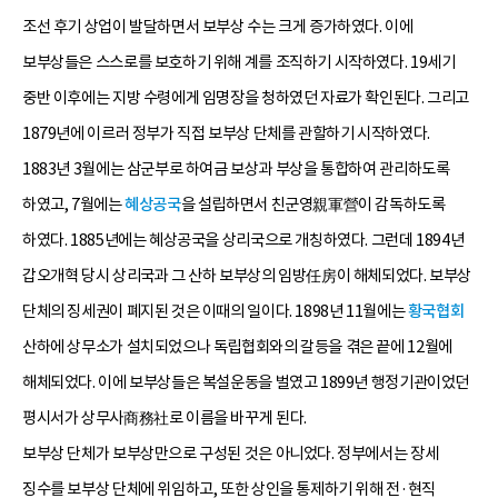
조선 후기 상업이 발달하면서 보부상 수는 크게 증가하였다. 이에
보부상들은 스스로를 보호하기 위해 계를 조직하기 시작하였다. 19세기
중반 이후에는 지방 수령에게 임명장을 청하였던 자료가 확인된다. 그리고
1879년에 이르러 정부가 직접 보부상 단체를 관할하기 시작하였다.
1883년 3월에는 삼군부로 하여금 보상과 부상을 통합하여 관리하도록
하였고, 7월에는
혜상공국
을 설립하면서 친군영親軍營이 감독하도록
하였다. 1885년에는 혜상공국을 상리국으로 개칭하였다. 그런데 1894년
갑오개혁 당시 상리국과 그 산하 보부상의 임방任房이 해체되었다. 보부상
단체의 징세권이 폐지된 것은 이때의 일이다. 1898년 11월에는
황국협회
산하에 상무소가 설치되었으나 독립협회와의 갈등을 겪은 끝에 12월에
해체되었다. 이에 보부상들은 복설운동을 벌였고 1899년 행정기관이었던
평시서가 상무사商務社로 이름을 바꾸게 된다.
보부상 단체가 보부상만으로 구성된 것은 아니었다. 정부에서는 장세
징수를 보부상 단체에 위임하고, 또한 상인을 통제하기 위해 전·현직