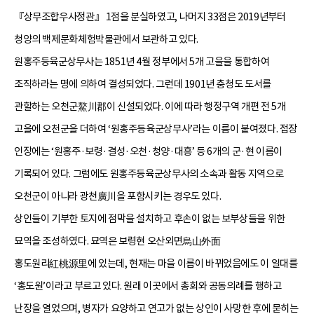
『상무조합우사정관』 1점을 분실하였고, 나머지 33점은 2019년부터
청양의 백제문화체험박물관에서 보관하고 있다.
원홍주등육군상무사는 1851년 4월 정부에서 5개 고을을 통합하여
조직하라는 명에 의하여 결성되었다. 그런데 1901년 충청도 도서를
관할하는 오천군鰲川郡이 신설되었다. 이에 따라 행정구역 개편 전 5개
고을에 오천군을 더하여 ‘원홍주등육군상무사’라는 이름이 붙여졌다. 접장
인장에는 ‘원홍주·보령·결성·오천·청양·대흥’ 등 6개의 군·현 이름이
기록되어 있다. 그럼에도 원홍주등육군상무사의 소속과 활동 지역으로
오천군이 아니라 광천廣川을 포함시키는 경우도 있다.
상인들이 기부한 토지에 점막을 설치하고 후손이 없는 보부상들을 위한
묘역을 조성하였다. 묘역은 보령현 오산외면烏山外面
홍도원리紅桃源里에 있는데, 현재는 마을 이름이 바뀌었음에도 이 일대를
‘홍도원’이라고 부르고 있다. 원래 이곳에서 총회와 공동의례를 행하고
난장을 열었으며, 병자가 요양하고 연고가 없는 상인이 사망한 후에 묻히는