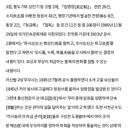
3점, 봉도기와 상민기 등 깃발 2매, 「임명장[差定帖]」 관련 26건,
소지所志를 비롯한 청원서 43건, 행정기관에서 발송한 전령傳令 8건,
통문 2건, 『청금록』 『절목』 등 문건 11건 등 총 106점이 1980년 11월
29일에 국가민속문화재로 지정되었다. 전적류 가운데 1903년 문서
2종에서는 ‘좌사左社는 행상行商을 말하고, 우사右社는 좌고坐賈를
말한다’고 하면서 ‘모시풀, 누룩, 목물木物을 우사에서 팔라’는 결정의
내용이 있다. 보상과 부상이 취급하는 품목의 변화를 살필 수 있는
내용이다.
저산팔구상무우사는 1845년 7월에 공식 출범하였다. 6개 고을 보상들이
1845년 거의 동시에 고을에다 청원서를 올려서 임명장을 발급받은 것이다.
그런데 홍산현감이 쓴 뎨김[題音]에서 ‘무리 중에 임원을 임명하여 단속
[禁斷]하는 것은 관아의 일을 덜어주는 일’이라고 하였다. 또한 서천군수도
‘각사各司의 하급 관리[吏隸]들로 구성한 도중都中에서 여러 곳의
방계坊稧 내에 우두머리를 정하여 좌목을 작성하여 통솔하는 것이 상례’라