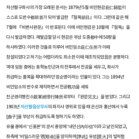
저산팔구좌사의 가장 오래된 문서는 1879년 5월 비인현감庇仁縣監이
스스로 도반수都班首가 되어 발급한 『절목節目』이다. 그런데 같은 해
7월에 『비변사완문』이 반포된다. 이에 비인현감은 10월에 『절목』을
다시 발급하였다. 재발급할 당시 현감은 부상 도중都中에 50량을
하사하였다. 이러한 것들로 미루어 비인임소庇仁任所가 이때
창설되었다고 하기는 어렵더라도 최소한 이때 재조직되었음은 분명하다.
역대 임원 중에는 동학농민군과의 전투에서 전공을 세우고, 좌사가
취급하는 품목을 확대하려던 엄순영이라는 인물이 있다. 그는 1894년
비인임소의 반수로 재직하면서 전공戰功을 세워
친군경리행진소親軍經理行陣所로부터 『완문完文』을 받았다. 그리고
1903년
저산팔읍상무사
의 좌지사 영위로 있을 때 은산과 홍산에서 누룩
[曲子]을 부상이 취급하도록 청하기도 하였다.
유물 중에서 ‘신표본’의 문서 중앙에 ‘내인신內印信’이라고 날인되었고,
좌측에 ‘비밀스러운 명[暗命]을 양지하여[準此] 유성[星火]의 빛처럼