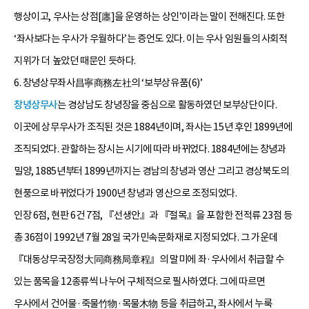
행상이고, 우사는 상점[廛]을 운영하는 상인’이라는 말이 전해진다. 또한
‘좌사보다는 우사가 우월하다’는 증언도 있다. 이는 우사 임원들의 사회적
지위가 더 높았던 때문인 듯하다.
6. 창녕상무좌사昌寧商務左社의 ‘보부상유품(6)’
창녕상무사
는 경상남도 창녕장을 중심으로 활동하였던 보부상단이다.
이곳에 상무우사가 조직된 것은 1884년이며, 좌사는 15년 후인 1899년에
조직되었다. 관할하는 장시는 시기에 따라 바뀌었다. 1884년에는 창녕과
밀양, 1885년부터 1899년까지는 경남의 창녕과 영산 그리고 경상북도의
현풍으로 바뀌었다가 1900년 창녕과 영산으로 조정되었다.
인장 6점, 현판 6건 7점, 『선생안』과 『절목』을 포함한 전적류 23점 등
총 36점이 1992년 7월 28일 국가민속문화재로 지정되었다. 그 가운데
『대동상무국장정大同商務局章程』의 말미에 좌·우사에서 취급할 수
있는 품목을 12종류씩 나누어 구체적으로 필사하였다. 그에 따르면
우사에서 건어물·죽물竹物·목물木物 등을 취급하고, 좌사에서 누룩