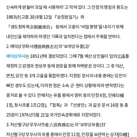
신속하게 받들어 모실 때 사용하라’고 적혀 있다. 그 인장의 명칭과 용도는
1883년(고종 20) 8월 12일 『승정원일기』와
「경도청좌목京都廳座目」 등에서 고종이 ‘비밀 명령’을 내리기 위해
내인신을 제작하라 하였던 기록과 일치한다는 점에서 주목할 만하다.
2. 예덕상무좌사禮德商務左社의 ‘보부상유품(2)’
예덕상무사
는 1851년에 결성되었다. 그해 7월 예산 상인들이 입의立議를
제정하고 감영과 한성부 등에 완문을 청해 허락받은 것이다. 그 후 덕산,
면천, 당진 등 3개 고을을 통합하였다. 지정된 문서의 내용 중에는 당진이
빠진 경우도 있는데, 이러한 점은 소속 군·현이 상황에 따라 변하였다는
증거로 볼 수 있다. 전해지는 유품 중에서 영위 등의 인장 6점, 인궤印櫃
1점, 청사초롱 1조(2점), 『절목』과 『선생안』과 같은 문서 16점 등 총
25점이 1976년 5월 21일 국가민속문화재로 지정되었다.
3. 저산팔구상무우사苧産八區商務右社의 ‘보부상유품(3)’
저산팔구상무우사의 유품 중에서 인장 11점, 인장을 보관하는 상자[印櫃]