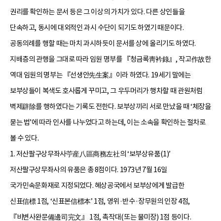
권리를 확인하는 문서 등은 그 이상의 가치가 있다. 다른 상인들을
단속하고, 동시에 대외적인 과시 수단이 되기도 하였기 때문이다.
공동의례를 행할 때는 마치 과시하듯이 문서를 상에 올리기도 하였다.
지배층의 관행을 그대로 따라 임원 명부를 『청금록靑衿錄』, 작고作故한
역대 임원의 명부는 『선생안先生案』이라 하였다. 19세기 말에는
보부상들이 복색도 호사롭게 꾸미고, 그 우두머리가 행차할 때 관원처럼
벽제辟除를 행하였다는 기록도 전한다. 보부상끼리 서로 만났을 때 ‘체장을
묻는 법’에 따라 인사를 나누었다고 하는데, 이는 소속을 확인하는 절차로
볼 수 있다.
1. 저산팔구상무좌사苧産八區商務左社의 ‘보부상유품(1)’
저산팔구상무좌사의 유품은 총 8점이다. 1973년 7월 16일
국가민속문화재로 지정되었다. 혜상공국에서 보부상에게 발급한
신표信標 1점, ‘신표본信標本’ 1점, 영위·반수·장무원의 인장 4점,
『비변사완문備邊司完文』 1점, 촉작대(또는 물미장) 1점 등이다.