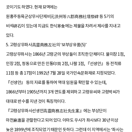
곳이기도 하였다. 현재 묘역에는
원홍주등육군상무사단제비元洪州等六郡商務社壇祭碑 등 5기의
비석碑石이 있는데 지금도 한식寒食에는 제물을 차려서 제사를 지내고
있다.
5. 고령상무좌사高靈商務左社의 ‘보부상유품(5)’
고령상무좌사는 1866년 고령군의 부상들이 조직한 단체이다. 물미장 1점,
인장 2점, 청동으로 만든 인통印筒 2점, 나팔 1점, 『선생안』 등 전적류
11점 등 총 17점이 1992년 7월 28일 국가민속문화재로 지정되었다.
『선생안』 등의 자료를 통하여 역대 임원을 확인할 수 있는데,
1866년부터 1905년까지 3개 연도를 제외하고 고령유씨와 고령박씨가
대대로 반수를 지낸 것이 특징적이다.
『고령상무좌사선생안高靈商務左社先生案』에는 부상단이
마전麻廛을 관할한다고 되어 있다. 아마도 우사가 좌사보다 30년 이상
늦은 1899년에 조직되었기 때문인 듯하다. 그런데 이 지역에서는 ‘좌사는