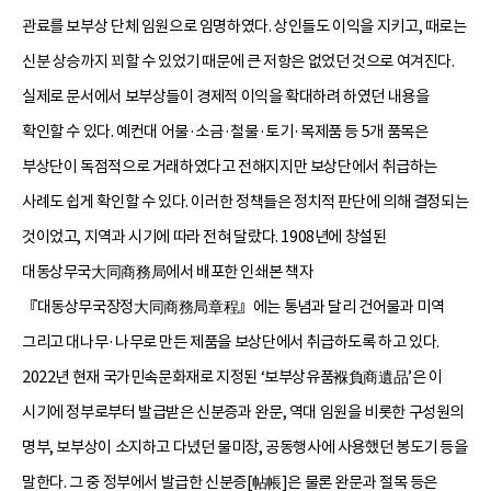
관료를 보부상 단체 임원으로 임명하였다. 상인들도 이익을 지키고, 때로는
신분 상승까지 꾀할 수 있었기 때문에 큰 저항은 없었던 것으로 여겨진다.
실제로 문서에서 보부상들이 경제적 이익을 확대하려 하였던 내용을
확인할 수 있다. 예컨대 어물·소금·철물·토기·목제품 등 5개 품목은
부상단이 독점적으로 거래하였다고 전해지지만 보상단에서 취급하는
사례도 쉽게 확인할 수 있다. 이러한 정책들은 정치적 판단에 의해 결정되는
것이었고, 지역과 시기에 따라 전혀 달랐다. 1908년에 창설된
대동상무국大同商務局에서 배포한 인쇄본 책자
『대동상무국장정大同商務局章程』에는 통념과 달리 건어물과 미역
그리고 대나무·나무로 만든 제품을 보상단에서 취급하도록 하고 있다.
2022년 현재 국가민속문화재로 지정된 ‘보부상유품褓負商遺品’은 이
시기에 정부로부터 발급받은 신분증과 완문, 역대 임원을 비롯한 구성원의
명부, 보부상이 소지하고 다녔던 물미장, 공동행사에 사용했던 봉도기 등을
말한다. 그 중 정부에서 발급한 신분증[帖帳]은 물론 완문과 절목 등은