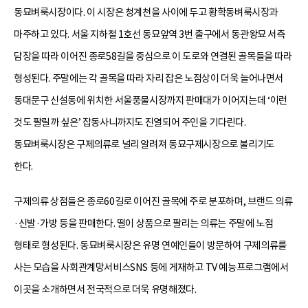
동묘벼룩시장이다. 이 시장은 청계천을 사이에 두고 황학동벼룩시장과
마주하고 있다. 서울 지하철 1호선 동묘앞역 3번 출구에서 동관왕묘 서측
담장을 따라 이어진 종로58길을 중심으로 이 도로와 연결된 골목들을 따라
형성된다. 주말에는 각 골목을 따라 자리 잡은 노점상이 더욱 늘어나면서
동대문구 신설동에 위치한 서울풍물시장까지 판매대가 이어지는데 ‘이런
것도 팔릴까 싶은’ 잡동사니까지도 진열되어 주인을 기다린다.
동묘벼룩시장은 구제의류로 널리 알려져 동묘구제시장으로 불리기도
한다.
구제의류 상점들은 종로60길로 이어진 골목에 주로 분포하며, 브랜드 의류
·신발·가방 등을 판매한다. 떨이 상품으로 팔리는 의류는 주말에 노점
형태로 형성된다. 동묘벼룩시장은 유명 연예인들이 방문하여 구제의류를
사는 모습을 사회관계망서비스SNS 등에 게재하고 TV 예능프로그램에서
이곳을 소개하면서 전국적으로 더욱 유명해졌다.