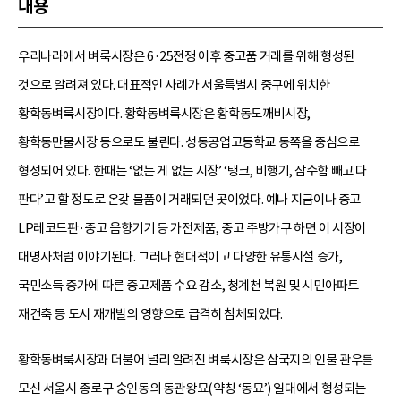
내용
우리나라에서 벼룩시장은 6·25전쟁 이후 중고품 거래를 위해 형성된
것으로 알려져 있다. 대표적인 사례가 서울특별시 중구에 위치한
황학동벼룩시장이다. 황학동벼룩시장은 황학동도깨비시장,
황학동만물시장 등으로도 불린다. 성동공업고등학교 동쪽을 중심으로
형성되어 있다. 한때는 ‘없는 게 없는 시장’ ‘탱크, 비행기, 잠수함 빼고 다
판다’고 할 정도로 온갖 물품이 거래되던 곳이었다. 예나 지금이나 중고
LP레코드판·중고 음향기기 등 가전제품, 중고 주방가구 하면 이 시장이
대명사처럼 이야기된다. 그러나 현대적이고 다양한 유통시설 증가,
국민소득 증가에 따른 중고제품 수요 감소, 청계천 복원 및 시민아파트
재건축 등 도시 재개발의 영향으로 급격히 침체되었다.
황학동벼룩시장과 더불어 널리 알려진 벼룩시장은 삼국지의 인물 관우를
모신 서울시 종로구 숭인동의 동관왕묘(약칭 ‘동묘’) 일대에서 형성되는