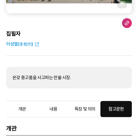
집필자
이상열(李相烈)
온갖 중고품을 사고파는 만물 시장.
개관
내용
특징 및 의의
참고문헌
개관