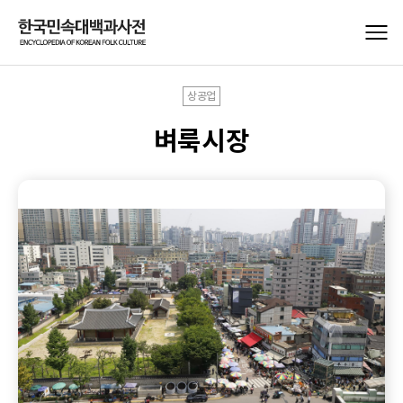
상공업
벼룩시장