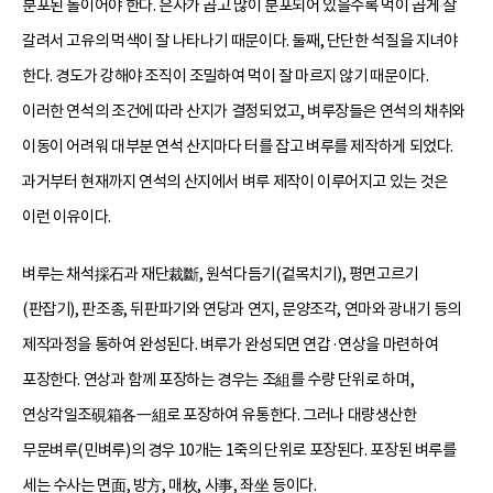
분포된 돌이어야 한다. 은사가 곱고 많이 분포되어 있을수록 먹이 곱게 잘
갈려서 고유의 먹색이 잘 나타나기 때문이다. 둘째, 단단한 석질을 지녀야
한다. 경도가 강해야 조직이 조밀하여 먹이 잘 마르지 않기 때문이다.
이러한 연석의 조건에 따라 산지가 결정되었고, 벼루장들은 연석의 채취와
이동이 어려워 대부분 연석 산지마다 터를 잡고 벼루를 제작하게 되었다.
과거부터 현재까지 연석의 산지에서 벼루 제작이 이루어지고 있는 것은
이런 이유이다.
벼루는 채석採石과 재단裁斷, 원석다듬기(겉목치기), 평면고르기
(판잡기), 판조종, 뒤판파기와 연당과 연지, 문양조각, 연마와 광내기 등의
제작과정을 통하여 완성된다. 벼루가 완성되면 연갑·연상을 마련하여
포장한다. 연상과 함께 포장하는 경우는 조組를 수량 단위로 하며,
연상각일조硯箱各一組로 포장하여 유통한다. 그러나 대량생산한
무문벼루(민벼루)의 경우 10개는 1죽의 단위로 포장된다. 포장된 벼루를
세는 수사는 면面, 방方, 매枚, 사事, 좌坐 등이다.