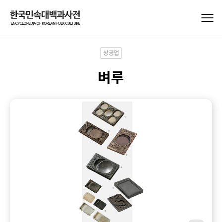
상공업
벼루