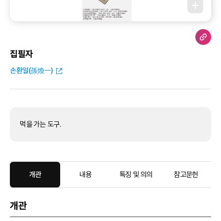
집필자
손환일(孫煥一)
먹을 가는 도구.
개관
내용
특징 및 의의
참고문헌
개관