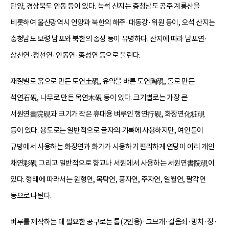
단양, 경상북도 안동 등이 있다. 녹석 산지는 충청남도 공주 계룡산을
비롯하여 울산광역시 언양과 북한의 해주·대동강·위원 등이, 오석 산지는
충청남도 보령 남포와 북한의 종성 등이 유명하다. 산지에 따라 남포연·
상산연·정선연·안동연·종성연 등으로 불린다.
재질별로 흙으로 만든 토연土硯, 유약을 바른 도연陶硯, 돌로 만든
석연石硯, 나무로 만든 목연木硯 등이 있다. 크기별로는 가장 큰
서원연書院硯과 크기가 작은 휴대용 벼루인 행연行硯, 화장연化粧硯
등이 있다. 용도로는 일반적으로 글자의 기록에 사용하지만, 여인들이
규방에서 사용하는 화장연과 화가가 사용하기 편리하게 연당이 여러 개인
채연彩硯 그리고 일반적으로 향교나 서원에서 사용하는 서원연書院硯이
있다. 형태에 따라서는 원형연, 목탁연, 풍자연, 주자연, 일월연, 팔각연
등으로 나뉜다.
벼루를 제작하는 데 필요한 공구로는 톱(2인용)·그므개·걸음쇠·망치·정·