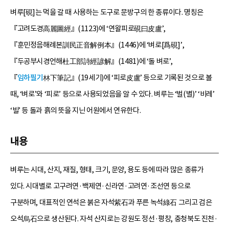
벼루[硯]는 먹을 갈 때 사용하는 도구로 문방구의 한 종류이다. 명칭은
『고려도경高麗圖經』(1123)에 ‘연왈피로硯曰皮盧’,
『훈민정음해례본訓民正音解例本』(1446)에 ‘벼로[爲硯]’,
『두공부시경언해杜工部詩經諺解』(1481)에 ‘돌 벼로’,
『
임하필기
林下筆記』(19세기)에 ‘피로皮盧’ 등으로 기록된 것으로 볼
때, ‘벼로’와 ‘피로’ 등으로 사용되었음을 알 수 있다. 벼루는 ‘벌(별)’ ‘비레’
‘빌’ 등 돌과 흙의 뜻을 지닌 어원에서 연유한다.
내용
벼루는 시대, 산지, 재질, 형태, 크기, 문양, 용도 등에 따라 많은 종류가
있다. 시대별로 고구려연·백제연·신라연·고려연·조선연 등으로
구분하며, 대표적인 연석은 붉은 자석紫石과 푸른 녹석綠石 그리고 검은
오석烏石으로 생산된다. 자석 산지로는 강원도 정선·평창, 충청북도 진천·