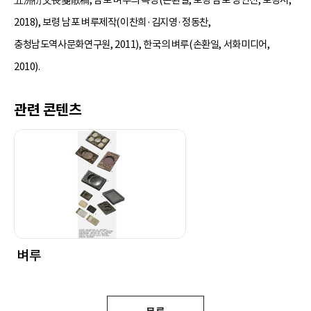
2018), 보령 남포 벼루제작(이찬희·김지영·정동찬,
충청남도역사문화연구원, 2011), 한국의 벼루(손환일, 서화미디어,
2010).
관련 콘텐츠
벼루