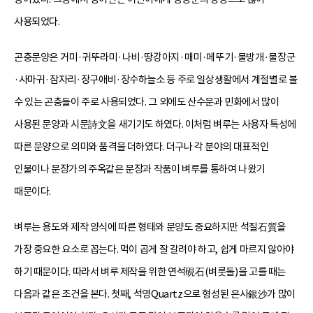
사용되었다.
곤충문양은 거미·귀뚜라미·나비·땅강아지·매미·메뚜기·물방개·물장군
·사마귀·잠자리·장구애비·장수하늘소 등 주로 일상생활에서 계절별로 볼
수 있는 곤충들이 주로 사용되었다. 그 외에도 산수문과 민화에서 많이
사용된 문양과 시문詩文을 새기기도 하였다. 이처럼 벼루는 사용자 특성에
따른 문양으로 의미와 품격을 더하였다. 더구나 각 분야의 대표적인
인물이나 문장가의 주옥같은 문장과 작품이 벼루를 통하여 나왔기
때문이다.
벼루는 용도와 제작 양식에 따른 형태와 문양도 중요하지만 석질石質을
가장 중요한 요소로 꼽는다. 먹이 곱게 잘 갈려야 하고, 쉽게 마르지 않아야
하기 때문이다. 따라서 벼루 제작을 위한 연석硯石(벼룻돌)을 고를 때는
다음과 같은 조건을 본다. 첫째, 석영Quartz으로 형성된 은사銀沙가 많이