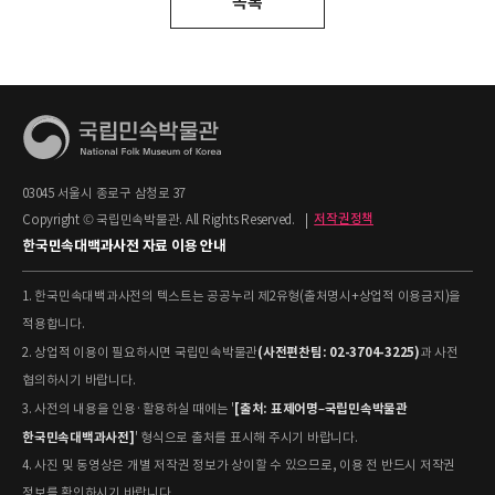
목록
03045 서울시 종로구 삼청로 37
Copyright © 국립민속박물관. All Rights Reserved.
|
저작권정책
한국민속대백과사전 자료 이용 안내
1. 한국민속대백과사전의 텍스트는 공공누리 제2유형(출처명시+상업적 이용금지)을
적용합니다.
(사전편찬팀: 02-3704-3225)
2. 상업적 이용이 필요하시면 국립민속박물관
과 사전
협의하시기 바랍니다.
[출처: 표제어명–국립민속박물관
3. 사전의 내용을 인용·활용하실 때에는 '
한국민속대백과사전]
' 형식으로 출처를 표시해 주시기 바랍니다.
4. 사진 및 동영상은 개별 저작권 정보가 상이할 수 있으므로, 이용 전 반드시 저작권
정보를 확인하시기 바랍니다.