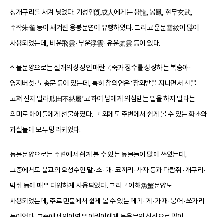
청개구리를 새겨 넣었다. 기성인旣成人에게는 용龍, 봉鳳, 현무玄武,
주작朱雀 등이 새겨진 용봉문연이 유행하였다. 그리고 운문雲紋이 많이
사용되었는데, 비운飛雲·부운浮雲·유운流雲 등이 있다.
식물문양으로는 절개의 상징인 매란국죽과 장수를 상징하는 복숭아·
영지버섯·노송문 등이 있는데, 특히 참외연은 ‘참외밭을 지나면서 신을
고쳐 신지 말라瓜田不納履’고 하여 남에게 의심받는 일을 하지 말라는
의미로 아이들에게 선물하였다. 그 외에도 주변에서 쉽게 볼 수 있는 화초와
과실들이 모두 망라되었다.
동물문양으로는 주변에서 쉽게 볼 수 있는 동물들이 많이 쓰였는데,
그중에서도 불교의 오성수인 말·소·개·코끼리·사자 등과 다람쥐·개구리·
박쥐 등이 매우 다양하게 사용되었다. 그리고 어해魚蟹문양도
사용되었는데, 주로 민물에서 쉽게 볼 수 있는 메기·게·가재·붕어·쏘가리
등이었다. 그중에서 잉어연은 어린이에게 등용문의 상징으로 많이