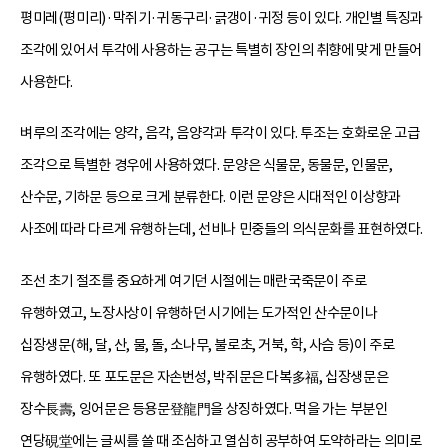
평미레(평미리)·막쥐기·귀동구리·긁갱이·귀정 등이 있다. 개인별 특징과
조각에 있어서 투각에 사용하는 공구는 특별히 장인의 취향에 맞게 만들어
사용한다.
벼루의 조각에는 양각, 음각, 음양각과 투각이 있다. 투조는 호화로운 고급
조각으로 특별한 경우에 사용하였다. 문양은 식물문, 동물문, 인물문,
산수문, 기하문 등으로 크게 분류한다. 이런 문양은 시대적인 이상향과
사조에 따라 다르게 유행하는데, 선비나 민중들의 의식문화를 표현하였다.
조선 초기 절조를 중요하게 여기던 시절에는 매란국죽문이 주로
유행하였고, 노장사상이 유행하던 시기에는 도가적인 산수문이나
십장생문(해, 달, 산, 물, 돌, 소나무, 불로초, 거북, 학, 사슴 등)이 주로
유행하였다. 또 포도문은 자손번성, 박쥐문은 다복多福, 십장생문은
장수長壽, 잉어문은 등용문登龍門을 상징하였다. 먹을 가는 부분인
연당硯堂에는 글씨를 쓸 때 조심하고 열심히 공부하여 도약하라는 의미로