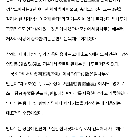
경상도에서는 3년마다 한 차례씩 베어오고, 충청도와 전라도는 3년을
걸러서 한 차례씩 베어오게 한다”라고 기록되어 있다. 토지신과 밤나무가
직접적으로 연관성이 있는 것은 아니었으나 조선에서 밤나무는 예부터
제사나 사당에 중요한 기물을 만드는 목재로 여겨졌다.
상례와 제례에 밤나무가 사용된 용례는 고대 출토품에서도 확인된다. 경산
임당동 59호 및 69호 고분에서 출토된 관재는 밤나무로 제작되었다.
『국조오례서례國朝五禮序例』에서 “위판位版은 밤나무로
만든다”라고 하였고, 『국조상례보편國朝喪禮補編』에서도 “명기로
쓰는 당금唐琴을 만들 때, 판板에는 밤나무를 사용한다”라고 기록하였다.
밤나무는 뽕나무와 함께 사당이나 제사 기물을 제작하는 데 사용되는
대표적인 수종이었다.
밤나무는 성질이 단단하고 질긴 참나뭇과 나무로서 건축재나 가구재로