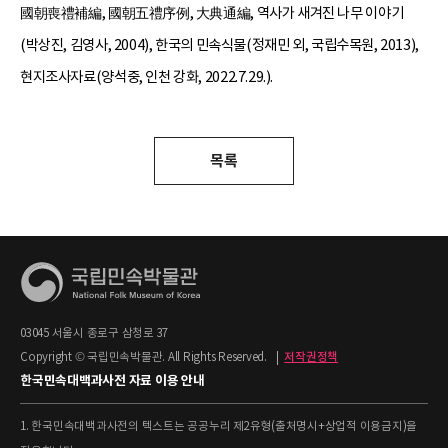
國朝喪禮補編, 國朝五禮序例, 大典通編, 역사가 새겨진 나무 이야기
(박상진, 김영사, 2004), 한국의 민속식물(정재민 외, 국립수목원, 2013),
현지조사자료(양석중, 인천 강화, 2022.7.29.).
목록
03045 서울시 종로구 삼청로 37
Copyright © 국립민속박물관. All Rights Reserved.
|
저작권정책
한국민속대백과사전 자료 이용 안내
1. 한국민속대백과사전의 텍스트는 공공누리 제2유형(출처명시+상업적 이용금지)을