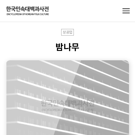
상공업
밤나무