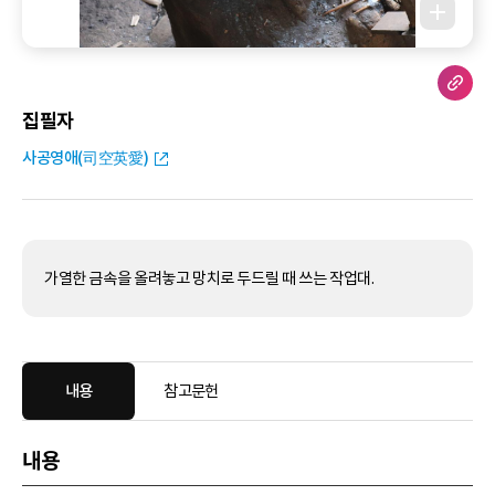
집필자
사공영애(司空英愛)
가열한 금속을 올려놓고 망치로 두드릴 때 쓰는 작업대.
내용
참고문헌
내용