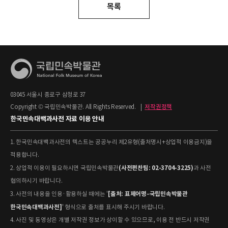
목록
03045 서울시 종로구 삼청로 37
Copyright © 국립민속박물관. All Rights Reserved.
|
저작권정책
한국민속대백과사전 자료 이용 안내
1. 한국민속대백과사전의 텍스트는 공공누리 제2유형(출처명시+상업적 이용금지)을
적용합니다.
(사전편찬팀: 02-3704-3225)
2. 상업적 이용이 필요하시면 국립민속박물관
과 사전
협의하시기 바랍니다.
[출처: 표제어명–국립민속박물관
3. 사전의 내용을 인용·활용하실 때에는 '
한국민속대백과사전]
' 형식으로 출처를 표시해 주시기 바랍니다.
4. 사진 및 동영상은 개별 저작권 정보가 상이할 수 있으므로, 이용 전 반드시 저작권