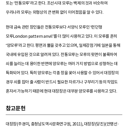
또는 ‘전통모루’라고 한다. 조선시대 모루는 백제의 것과 비슷하여
우리나라 모루는 외형상의 큰 변화 없이 이어졌음을 알 수 있다.
현대 금속 관련 장인들은 전통모루보다 서양식 모루인 ‘런던형
모루London pattern anvil’를 더 많이 사용하고 있다. 이 모루를 흔히
‘양모루’라고 한다. 평면과 뿔을 갖추고 있으며, 일제강점기에 일본을 통해
국내에 유입된 것으로 알려져 있다. 전통모루는 모루의 윗면이 불룩하여
쇠를 늘리는 데 용이한 반면에 양모루는 여러 가지 방법으로 성형하는 데
특화되어 있다. 특히 양모루는 각종 정을 꽂아 사용할 수 있어서 대장장의
경우 쇠를 잡아 줄 사람이 반드시 필요한 자르기나 구부리기 등의 작업도
혼자서 가능하기 때문에 현대 대장장은 대부분 양모루를 사용하고 있다.
참고문헌
대장장(주경미, 충청남도역사문화연구원, 2011), 대장장(당진)(안명선·