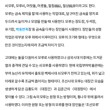
쇠모루, 모루쇠, 머릿돌, 머룻돌, 철침鐵砧, 철상鐵床이라고도 한다.
모루는 금속 제작을 할 때 사용하는 작업대로, 달구어진 금속을 망치로
두드려서 늘이거나 모양을 만들 때 사용한다. 모루는 장도장, 두석장,
유기장,
백동연죽
장 등 금속을 다루는 장인들이 사용한다. 장인들의 성형
작업은 대부분 모루 위에서 이루어진다. 모루의 크기와 형태는 무엇으로
만든 것이었는지에 따라 조금씩 차이가 있다.
고대에는 돌을 다듬어서 모루로 사용하였으나 삼국시대 이후에는 뜨거운
열과 충격에 견딜 수 있는 쇠모루를 사용하였다. 현재 국립부여박물관에는
부여 능산리 유적에서 출토된 백제시대 쇠모루가 전하고 있는데, 위가 넓고
아래로 갈수록 조금씩 좁아지는 형태이다. 조선시대 모루는 대장간 모습을
생생하게 담은 김홍도의 〈대장간〉과 김준근의 〈대쟝쟝이〉에서
찾아볼 수 있다. 그림 속의 모루는 원형 또는 방형이며, 통나무 위에 올려서
사용하였다. 이러한 원형 또는 방형의 모루를 현대 장인들은 ‘조선모루’