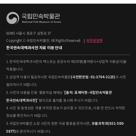
03045 서울시 종로구 삼청로 37
Copyright © 국립민속박물관. All Rights Reserved.
|
저작권정책
한국민속대백과사전 자료 이용 안내
1. 한국민속대백과사전의 텍스트는 공공누리 제2유형(출처명시+상업적 이용금지)을
적용합니다.
(사전편찬팀: 02-3704-3225)
2. 상업적 이용이 필요하시면 국립민속박물관
과 사전
협의하시기 바랍니다.
[출처: 표제어명–국립민속박물관
3. 사전의 내용을 인용·활용하실 때에는 '
한국민속대백과사전]
' 형식으로 출처를 표시해 주시기 바랍니다.
4. 사진 및 동영상은 개별 저작권 정보가 상이할 수 있으므로, 이용 전 반드시 저작권
정보를 확인하시기 바랍니다.
유물과학과(031-580-
5. 국립민속박물관 소장 사진의 원본 자료 활용을 원하시면,
5877)
로 문의하시기 바랍니다.