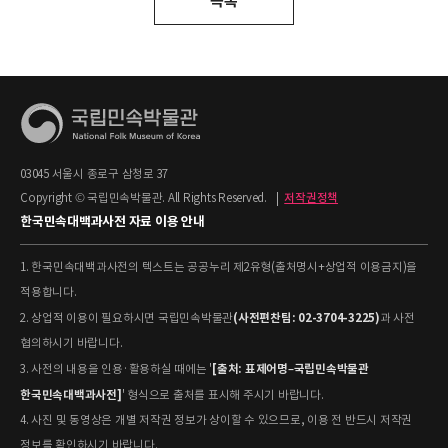
목록
03045 서울시 종로구 삼청로 37
Copyright © 국립민속박물관. All Rights Reserved.
|
저작권정책
한국민속대백과사전 자료 이용 안내
1. 한국민속대백과사전의 텍스트는 공공누리 제2유형(출처명시+상업적 이용금지)을
적용합니다.
(사전편찬팀: 02-3704-3225)
2. 상업적 이용이 필요하시면 국립민속박물관
과 사전
협의하시기 바랍니다.
[출처: 표제어명–국립민속박물관
3. 사전의 내용을 인용·활용하실 때에는 '
한국민속대백과사전]
' 형식으로 출처를 표시해 주시기 바랍니다.
4. 사진 및 동영상은 개별 저작권 정보가 상이할 수 있으므로, 이용 전 반드시 저작권
정보를 확인하시기 바랍니다.