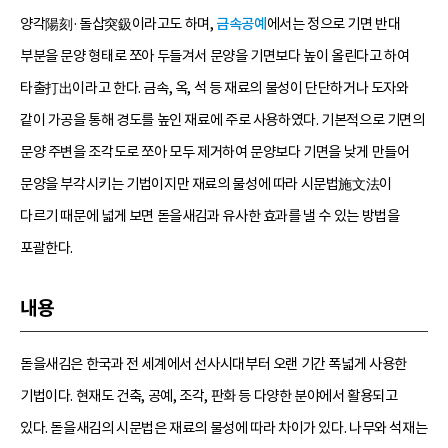
양각陽刻·돌삽突鈒이라고도 하며,
금속공예
에서는 정으로 기면 반대
부분을 문양 형태로 쪼아 두들겨서 문양을 기면보다 높이 올린다고 하여
타출打出이라고 한다. 금속, 옥, 석 등 재료의 물성이 단단하거나 도자와
같이 가공을 통해 경도를 높인 재료에 주로 사용하였다. 기본적으로 기면의
문양 주변을 조각도로 쪼아 모두 제거하여 문양보다 기면을 낮게 만들어
문양을 부각시키는 기법이지만 재료의 물성에 따라 시문법施文法이
다르기 때문에 넓게 보면 돋을새김과 유사한 효과를 낼 수 있는 방법을
포괄한다.
내용
돋을새김은 한국과 전 세계에서 선사시대부터 오랜 기간 폭넓게 사용한
기법이다. 현재도 건축, 공예, 조각, 판화 등 다양한 분야에서 활용되고
있다. 돋을새김의 시문법은 재료의 물성에 따라 차이가 있다. 나무와 석재는