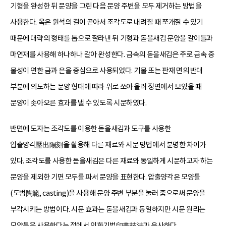
기형을 완성한 뒤 문양을 그린 다음 문양 주변을 모두 제거하는 방법을
사용한다. 옥은 원석의 결이 곧아서 조각도로 내려칠 때 쪼개질 수 있기
때문에 대략의 형태를 톱으로 잘라낸 뒤 기형과 돋을새김 문양을 갈이틀과
마연재를 사용해 하나하나 갈아 완성한다. 금속의 돋을새김은 주로 금속 중
물성이 연한 금과 은을 중심으로 사용되었다. 기물 또는 판재 면의 반대
부분에 의도하는 문양 형태에 따라 위로 쪼아 올려 정면에서 보았을 때
문양이 솟아오른 효과를 낼 수 있도록 시문하였다.
반면에 도자는 조각도를 이용한 돋을새김과 도구를 사용한
압출양각壓出陽刻을 활용해 다른 재료와 시문 방법에서 분명한 차이가
있다. 조각도를 사용한 돋을새김은 다른 재료와 동일하게 시문하고자 하는
문양을 제외한 기면 모두를 파서 문양을 표현한다. 압출양각은 모양틀
(도범陶範, casting)을 사용해 문양 주변 부분을 눌러 줌으로써 문양을
부각시키는 방법이다. 시문 효과는 돋을새김과 동일하지만 시문 원리는
모양틀을 사용한다는 점에서 인화기법印畵技法과 유사하다.