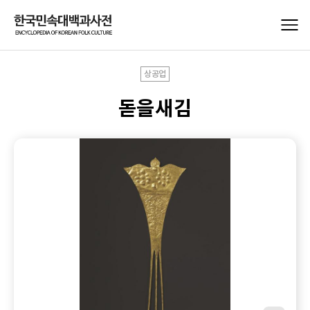
상공업
돋을새김