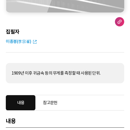
집필자
이종봉(李宗峯)
1909년 이후 귀금속 등의 무게를 측정할 때 사용된 단위.
내용
참고문헌
내용