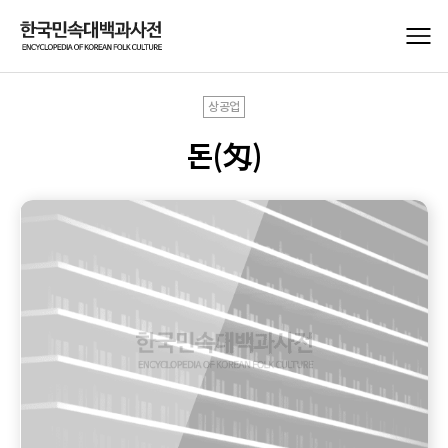
상공업
돈(匁)