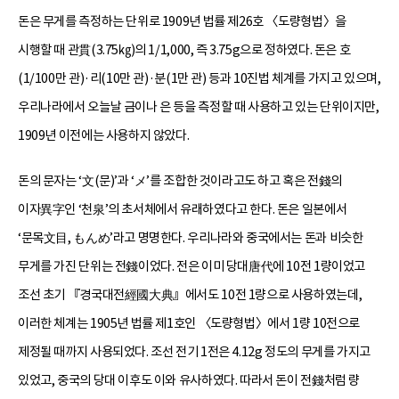
돈은 무게를 측정하는 단위로 1909년 법률 제26호 〈도량형법〉을
시행할 때 관貫(3.75㎏)의 1/1,000, 즉 3.75g으로 정하였다. 돈은 호
(1/100만 관)·리(10만 관)·분(1만 관) 등과 10진법 체계를 가지고 있으며,
우리나라에서 오늘날 금이나 은 등을 측정할 때 사용하고 있는 단위이지만,
1909년 이전에는 사용하지 않았다.
돈의 문자는 ‘文(문)’과 ‘メ’를 조합한 것이라고도 하고 혹은 전錢의
이자異字인 ‘천泉’의 초서체에서 유래하였다고 한다. 돈은 일본에서
‘문목文目, もんめ’라고 명명한다. 우리나라와 중국에서는 돈과 비슷한
무게를 가진 단위는 전錢이었다. 전은 이미 당대唐代에 10전 1량이었고
조선 초기 『경국대전經國大典』에서도 10전 1량으로 사용하였는데,
이러한 체계는 1905년 법률 제1호인 〈도량형법〉에서 1량 10전으로
제정될 때까지 사용되었다. 조선 전기 1전은 4.12g 정도의 무게를 가지고
있었고, 중국의 당대 이후도 이와 유사하였다. 따라서 돈이 전錢처럼 량