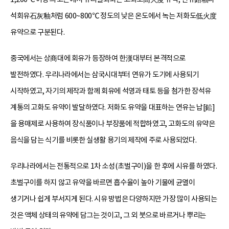
석회유石灰釉처럼 600~800℃ 정도의 낮은 온도에서 녹는 저화도低火度
유약으로 구분된다.
중국에서는 상商대에 회유가 등장하여 한漢대부터 본격적으로
발전하였다. 우리나라에서는 삼국시대부터 연유가 도기에 사용되기
시작하였고, 자기의 제작과 함께 회유에 석영과 태토 등을 첨가한 장석유
계통의 고화도 유약이 발달하였다. 저화도 유약을 대표하는 연유는 납[鉛]
을 용매제로 사용하여 장식품이나 부장품에 적합하였고, 고화도의 유약은
음식을 담는 식기를 비롯한 실생활 용기의 제작에 주로 사용되었다.
우리나라에서는 전통적으로 1차 소성(초벌구이)을 한 후에 시유를 하였다.
초벌구이를 하지 않고 유약을 바르면 흡수율이 높아 기물에 균열이
생기거나 쉽게 부서지게 된다. 시유 방법은 다양하지만 가장 많이 사용되는
것은 액체 상태의 유약에 담그는 것이고, 그 외 붓으로 바르거나 뿌리는