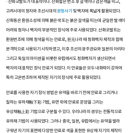
·산화코발트가 대표적이다. 산화철은 번조 후 갈색이나 검은색을 띠고,
고려시대의 청자와 조선시대의
분청사기
및 백자에 폭넓게 활용되었다.
산화동은 환원소성에 의해 붉은색 또는 붉은 갈색을 띠는데 균일한 발색이
어려워 청자나 백자의 부분적인 장식에 주로 사용되었다. 산화코발트는
환원번조에 의해 청색을 띠는 안료로, 원元나라 때 청화백자 제작과 함께
본격적으로 사용되기 시작하였고, 이후 조선의 광주관요와 일본의 아리타
그리고 독일의 마이센을 비롯한 유럽에서도 청화백자가 생산되면서
백자의 대표적인 장식 안료가 되었다. 이 안료들은 모두 내화력이 강하여
특히 고온번조하여 제작된 자기의 장식에 주로 활용되었다.
안료를 사용한 자기 장식 방법은 유약을 바르기 전에 안료로 그리거나
칠하는 유하채釉下彩 기법, 유면 위에 안료로 문양을 그리는
유상채釉上彩 기법으로 구분될 수 있다. 우리나라의 경우는 전통적으로
유하채 기법이 사용되었다. 그러나 중국, 일본, 유럽에서는 유약을 발라
구워낸 자기의 표면에 다양한 안료로 색을 표현한 유상채 자기의 제작이