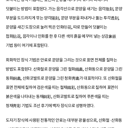
덧붙이는 방법이 포함된다. 가는 음각선으로 문양을 새기는 음각陰刻, 문양
부분을 도드라지게 깎는 양각陽刻, 문양 부분을 파내거나 뚫는 투각透刻,
문양을 새긴 도장으로 눌러 찍은 인화印花, 따로 만들어 덧붙이는
첩화貼花, 음각이나 인화를 한 후 다른 색의 흙을 메꾸어 넣는 상감象嵌
기법 등이 여기에 포함된다.
회화적인 장식 기법은 안료로 문양을 그리는 것으로 표면 전체를 칠하는
방법도 포함된다. 산화철로 문양을 그린 철화鐵畵, 산화동으로 문양을 그린
동화銅畵, 산화코발트로 문양을 그린 청화靑畵가 대표적이다. 또 산화철을
표면 전체에 칠하여 검은색을 띠는 철채鐵彩, 산화동으로 칠하여 표면이
붉은색을 나타내는 동채銅彩, 산화코발트로 칠하여 푸른색을 띠는
청채靑彩 기법도 조선 후기에 백자 장식으로 성행하였다.
도자기 장식에 사용된 전통적인 안료는 대부분 광물성으로, 산화철·산화동