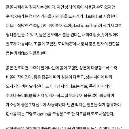
흙을 채취하여 정제하는 것이다. 자연 상태의 흙이 사용될 수도 있지만
수비水飛라는 정제와 가공을 거친 흙을 도자기의 태토胎土로 사용한다.
태토는 적당한 점력粘力이 있어야 가소성plastic portion이 생겨서 그릇
형태를 만들 수 있고, 높은 온도에서 불을 견디는 내화력耐火力이 있어야
번조가 가능하다. 또 흙에 포함된 도석陶石이나 장석 등은 입자의 결합을
돕는 융제flux 역할을 한다.
흙은 건조되면 수축이 일어나는데 흙에 포함된 성분이 다양할수록 수축
비율이 작아진다. 흙은 종류에 따라 성분이 다르고, 성분 차이에 따라
도자기의 색이 달라진다. 도기나 청자의 태토는 점토, 특히 자연적인
수비나 풍비風飛를 거쳐 입자가 작고 철분과 유기물을 많이 함유하여
가소성이 좋은 2차 점토가 사용되었다. 반면 백자는 철분을 적게 함유하여
흰색을 띠는 고령토kaolin를 주성분으로 한 자토를 태토로 사용한다.
성형成形은 정제하여 반죽한 흙으로 기물의 형태를 만드는 것이다. 손으로