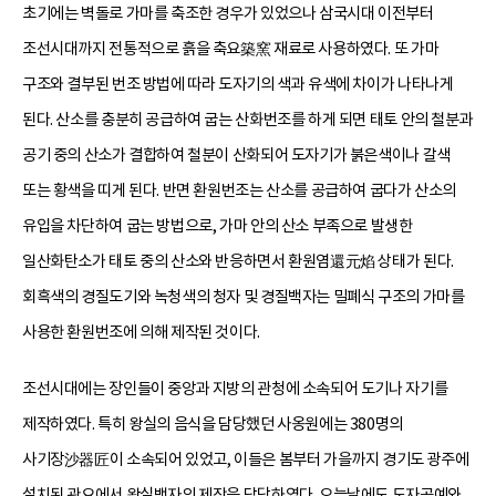
초기에는 벽돌로 가마를 축조한 경우가 있었으나 삼국시대 이전부터
조선시대까지 전통적으로 흙을 축요築窯 재료로 사용하였다. 또 가마
구조와 결부된 번조 방법에 따라 도자기의 색과 유색에 차이가 나타나게
된다. 산소를 충분히 공급하여 굽는 산화번조를 하게 되면 태토 안의 철분과
공기 중의 산소가 결합하여 철분이 산화되어 도자기가 붉은색이나 갈색
또는 황색을 띠게 된다. 반면 환원번조는 산소를 공급하여 굽다가 산소의
유입을 차단하여 굽는 방법으로, 가마 안의 산소 부족으로 발생한
일산화탄소가 태토 중의 산소와 반응하면서 환원염還元焰 상태가 된다.
회흑색의 경질도기와 녹청색의 청자 및 경질백자는 밀폐식 구조의 가마를
사용한 환원번조에 의해 제작된 것이다.
조선시대에는 장인들이 중앙과 지방의 관청에 소속되어 도기나 자기를
제작하였다. 특히 왕실의 음식을 담당했던 사옹원에는 380명의
사기장沙器匠이 소속되어 있었고, 이들은 봄부터 가을까지 경기도 광주에
설치된 관요에서 왕실백자의 제작을 담당하였다. 오늘날에도 도자공예와