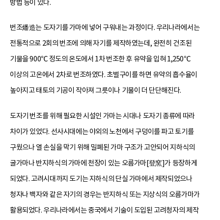
방법 등이 있다.
번조燔造는 도자기를 가마에 넣어 구워내는 과정이다. 우리나라에서는
전통적으로 2회의 번조에 의해 자기를 제작하였는데, 완전히 건조된
기물을 900℃ 정도의 온도에서 1차 번조한 후 유약을 입혀 1,250℃
이상의 고온에서 2차로 번조하였다. 초벌구이를 하면 유약의 흡수율이
높아지고 태토의 기공이 작아져 그릇이나 기물이 더 단단해진다.
도자기 번조를 위해 필요한 시설인 가마는 시대나 도자기 종류에 따라
차이가 있었다. 선사시대에는 야외의 노천에서 구덩이를 파고 토기를
구웠으나 열 손실을 막기 위해 밀폐된 가마 구조가 고안되어 지하식의
굴가마나 반지하식의 가마에 천장이 있는 오름가마[登窯]가 등장하게
되었다. 고려시대까지 도기는 지하식의 단실 가마에서 제작되었으나
청자나 백자와 같은 자기의 경우는 반지하식 또는 지상식의 오름가마가
활용되었다. 우리나라에서는 중국에서 기술이 도입된 고려청자의 제작