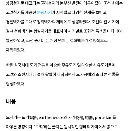
상감청자로 대표되는 고려청자의 눈부신 발전이 이루어졌다. 조선 초에는
고려청자를 계승한
분청사기
가 지역별로 다양한 전개를 보이고,
경질백자를 토대로 청화백자의 제작에도 성공하였다. 조선의 전 시기에
걸쳐 청화백자는 왕실자기를 대표하며 시기별로 조형적 특색을 나타내며
발전하였고, 조선 중기에는 개성 넘치는 철화백자가 성행적으로
제작되었다.
한편 삼국시대 도기 전통을 계승한 무유도기 및 다양한 시유도기들이
고려와 조선시대에 걸쳐 활발히 제작되면서 도자공예의 또 다른 전통을
형성하였다.
내용
도자기는 도기陶器, earthenware와 자기瓷器, 磁器, porcelain를
아우른 명칭이다. ‘도陶’라는 글자는 원시적인 형태의 가마에서 흙으로