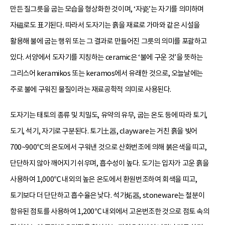
만든 질그릇을 굽는 모습을 형상화한 것이며, ‘자瓷’는 자기를 의미하며
자磁로도 표기된다. 따라서 도자기는 흙을 재료로 가마와 같은 시설을
활용해 불에 굽는 행위 또는 그 결과로 만들어진 그릇의 의미를 포괄하고
있다. 서양에서 도자기를 지칭하는 ceramic은 ‘불에 구운 것’을 뜻하는
그리스어 keramikos 또는 keramos에서 유래한 것으로, 오늘날에는
주로 불에 구워진 물질이라는 재료공학적 의미로 사용된다.
도자기는 태토의 종류 및 치밀도, 유약의 유무, 굽는 온도 등에 따라 토기,
도기, 석기, 자기로 구분된다. 토기土器, clayware는 거친 흙을 빚어
700~900℃의 온도에서 구워낸 것으로 산화번조에 의해 붉은색을 띠고,
단단하지 않아 깨어지기 쉬우며, 흡수성이 높다. 도기는 입자가 고운 흙을
사용하여 1,000℃ 내외의 높은 온도에서 환원번조하여 회색을 띠고,
토기보다 더 단단하고 흡수율은 낮다. 석기炻器, stoneware는 철분이
함유된 점토를 사용하여 1,200℃ 내외에서 고온번조한 것으로 점토 속의