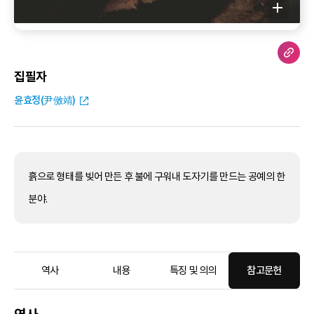
집필자
윤효정(尹傚靖)
흙으로 형태를 빚어 만든 후 불에 구워내 도자기를 만드는 공예의 한
분야.
역사
내용
특징 및 의의
참고문헌