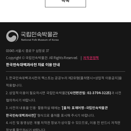
목록
03045 서울시 종로구 삼청로 37
Copyright © 국립민속박물관. All Rights Reserved.
|
저작권정책
한국민속대백과사전 자료 이용 안내
1. 한국민속대백과사전의 텍스트는 공공누리 제2유형(출처명시+상업적 이용금지)을
적용합니다.
(사전편찬팀: 02-3704-3225)
2. 상업적 이용이 필요하시면 국립민속박물관
과 사전
협의하시기 바랍니다.
[출처: 표제어명–국립민속박물관
3. 사전의 내용을 인용·활용하실 때에는 '
한국민속대백과사전]
' 형식으로 출처를 표시해 주시기 바랍니다.
4. 사진 및 동영상은 개별 저작권 정보가 상이할 수 있으므로, 이용 전 반드시 저작권
정보를 확인하시기 바랍니다.