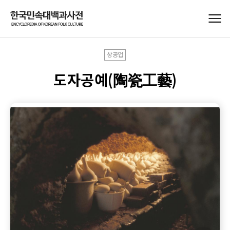
상공업
도자공예(陶瓷工藝)