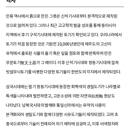
역사
인류 역사에서 흙으로 만든 그릇은 신석기시대부터 본격적으로 제작된
것으로 알려져 있다. 그러나 최근 고고학적 발굴 성과를 통해 동아시아
지역에서 후기 구석기시대에 제작된 토기가 확인되고 있다. 우리나라에서
토기가 처음 등장한 것은 기원전 10,000년경인데 제주도의 고산리
유적에서 출토된 식물의 줄기 혹은 잎을 점토와 함께 반죽하여 만든
무문토기無文土器가 그 예이다. 이후 신석기시대와 청동기시대에 걸쳐
빗살무늬토기를 비롯한 다양한 토기들이 한반도의 각지에서 제작되었다.
삼국시대에는 말기 청동기시대에 등장한 회백색의 경질도기가 나라별로
특색을 나타내며 발전하였고, 고온소성에 의한 자연유自然釉 현상도
나타났다. 남북국시대의 발해와 통일신라에서는 유약의 사용이
본격화되어 경질도기와 함께 다양한 시유도기들이 제작되었다. 고려 초
중국으로부터 기술이 전래되어 자기 제작에 성공하고, 이후 비색청자와