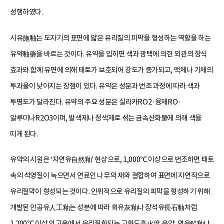
성행하였다.
시유施釉는 도자기의 표면에 얇은 유리질의 피막을 형성하는 역할을 하는
유약釉藥을 바르는 것이다. 유약을 입히면 색과 광택에 의한 외관의 장식
효과와 함께 유면에 의해 태토가 보호되어 강도가 증가되고, 액체나 기체의
투과율이 낮아지는 장점이 있다. 유약은 성분과 번조 과정에 따라 색과
투명도가 달라진다. 유약의 주요 성분은 실리카RO2·융제RO·
알루미나R2O3이며, 발색제나 정색제로 섞는 금속산화물에 의해 색을
띠게 된다.
유약의 시원은 ‘자연유自然釉’ 현상으로, 1,000℃ 이상으로 번조하면 태토
속의 석영질이 녹으면서 연료인 나무의 재와 결합하여 표면에 자연적으로
유리질막이 형성되는 것이다. 인위적으로 유리질의 피막을 형성하기 위해
개발된 인공유人工釉는 성분에 따라 회유灰釉나 장석유長石釉처럼
1,200℃ 이상의 고온에서 유리질화되는 고화도高火度 유약, 연유鉛釉나