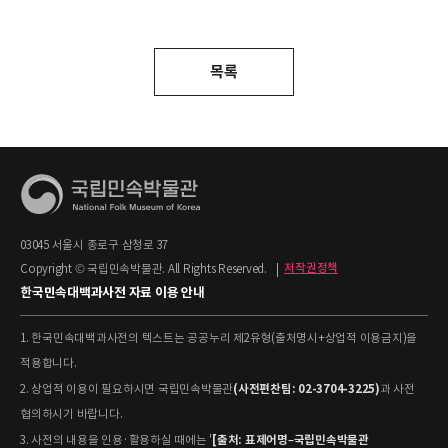
목록
03045 서울시 종로구 삼청로 37
Copyright © 국립민속박물관. All Rights Reserved.
|
저작권정책
한국민속대백과사전 자료 이용 안내
1. 한국민속대백과사전의 텍스트는 공공누리 제2유형(출처명시+상업적 이용금지)을
적용합니다.
(사전편찬팀: 02-3704-3225)
2. 상업적 이용이 필요하시면 국립민속박물관
과 사전
협의하시기 바랍니다.
[출처: 표제어명–국립민속박물관
3. 사전의 내용을 인용·활용하실 때에는 '