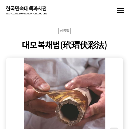
상공업
대모복채법(玳瑁伏彩法)