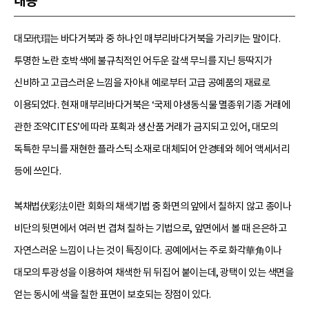
내용
대모玳瑁는 바다거북과 중 하나인 매부리바다거북을 가리키는 말이다.
투명한 노란 호박색에 불규칙적인 어두운 갈색 무늬를 지닌 등딱지가
신비하고 고급스러운 느낌을 자아내 예로부터 고급 공예품의 재료로
이용되었다. 현재 매부리바다거북은 ‘국제 야생동식물 멸종위기종 거래에
관한 조약CITES’에 따라 포획과 생산품 거래가 금지되고 있어, 대모의
독특한 무늬를 재현한 플라스틱 소재로 대체되어 안경테와 헤어 액세서리
등에 쓰인다.
복채법伏彩法이란 회화의 채색기법 중 화면의 앞에서 칠하지 않고 종이나
비단의 뒷면에서 여러 번 겹쳐 칠하는 기법으로, 앞면에서 볼 때 은은하고
자연스러운 느낌이 나는 것이 특징이다. 공예에서는 주로 화각華角이나
대모의 투광성을 이용하여 채색한 뒤 뒤집어 붙이는데, 광택이 있는 색면을
얻는 동시에 색을 칠한 표면이 보호되는 장점이 있다.