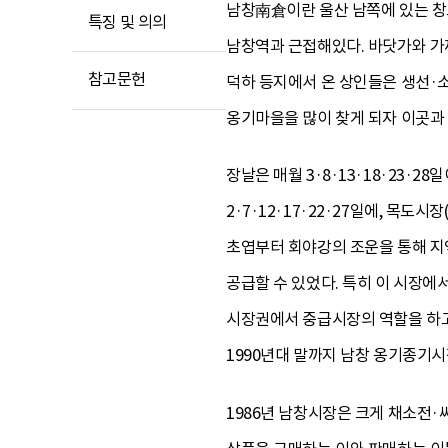
남창南倉이란 울산 남쪽에 있는 창
특징 및 의의
남창역과 근접해있다. 바닷가와 가
참고문헌
덕하 등지에서 온 상인들은 생선·소
옹기마을을 많이 찾게 되자 이곳과
장날은 매월 3·8·13·18·23·2
2·7·12·17·22·27일에, 목도시
초엽부터 회야강의 조운을 통해 지
공급할 수 있었다. 특히 이 시장
시장권에서 중급시장의 역할을 하고
1990년대 말까지 남창 옹기종기
1986년 남창시장은 크게 채소전·