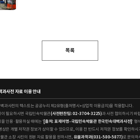
구
목록
과사전 자료 이용 안내
대백과사전의 텍스트는 공공누리 제2유형(출처명시+상업적 이용금지)을 적용합니다.
이용이 필요하시면 국립민속박물관
(사전편찬팀: 02-3704-3225)
과 사전 협의하시기 바
용을 인용·활용하실 때에는 '
[출처: 표제어명–국립민속박물관 한국민속대백과사전]
' 
 동영상은 개별 저작권 정보가 상이할 수 있으므로, 이용 전 반드시 저작권 정보를 확인하시
박물관 소장 사진의 원본 자료 활용을 원하시면,
유물과학과(031-580-5877)
로 문의하