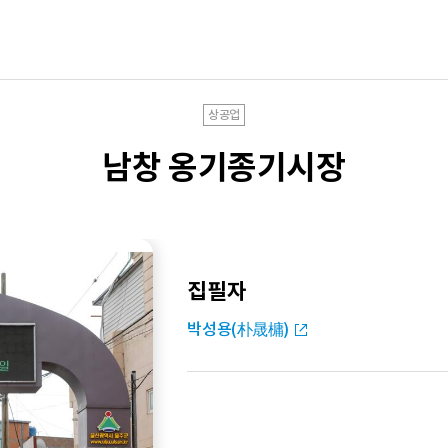
상공업
남창 옹기종기시장
집필자
박성용(朴晟槦)