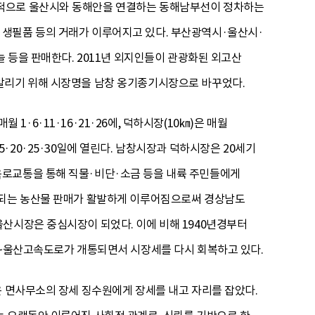
리적으로 울산시와 동해안을 연결하는 동해남부선이 정차하는
 생필품 등의 거래가 이루어지고 있다. 부산광역시·울산시·
늘 등을 판매한다. 2011년 외지인들이 관광화된 외고산
 알리기 위해 시장명을 남창 옹기종기시장으로 바꾸었다.
 1·6·11·16·21·26에, 덕하시장(10㎞)은 매월
10·15·20·25·30일에 열린다. 남창시장과 덕하시장은 20세기
육로교통을 통해 직물·비단·소금 등을 내륙 주민들에게
생산되는 농산물 판매가 활발하게 이루어짐으로써 경상남도
산시장은 중심시장이 되었다. 이에 비해 1940년경부터
산~울산고속도로가 개통되면서 시장세를 다시 회복하고 있다.
은 면사무소의 장세 징수원에게 장세를 내고 자리를 잡았다.