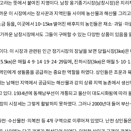
고라는 뜻에서 붙여진 지명이다. 남창 옹기종기시장(남창시장)은 지
까운 이 시장에서는 장사꾼과 지역민들 사이에 농산물과 해산물 그리고
금 등을, 이곳에서 10~15㎞ 떨어진 배후지의 농민들은 채소·과일·마
 가까운 남창시장에서도 그들이 구매할 수 있는 다양한 상품이 있음을
8일이다. 이 시장과 관련된 인근 정기시장의 장날을 보면 당월시장(3㎞)은 매월
장(5.5㎞)은 매월 4·9·14·19·24·29일에, 진하시장(3㎞)은 매월 5·
역민에게 생필품을 공급하는 중요한 역할을 하였다. 상인들은 조운과 
에서는 남해안 지역에서 공급되는 해산물과 강의 상류 지역 농촌에서 
 있다. 1934년에 동해남부선이 개통되고 울산이 대도시화됨에 따라 울
시장의 시장세는 그렇게 활발하지 못하였다. 그러나 2000년대 들어 부
싸전·수산물전·의복전 등 4개 구역으로 이루어져 있었다. 난전 상인들