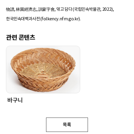
物譜, 林園經濟志, 訓蒙字會, 엮고 담다(국립민속박물관, 2022),
한국민속대백과사전(folkency.nfm.go.kr).
관련 콘텐츠
바구니
목록