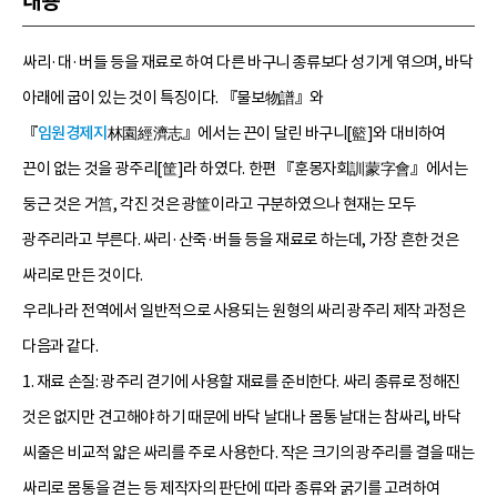
내용
싸리·대·버들 등을 재료로 하여 다른 바구니 종류보다 성기게 엮으며, 바닥
아래에 굽이 있는 것이 특징이다. 『물보物譜』와
『
임원경제지
林園經濟志』에서는 끈이 달린 바구니[籃]와 대비하여
끈이 없는 것을 광주리[筐]라 하였다. 한편 『훈몽자회訓蒙字會』에서는
둥근 것은 거筥, 각진 것은 광筐이라고 구분하였으나 현재는 모두
광주리라고 부른다. 싸리·산죽·버들 등을 재료로 하는데, 가장 흔한 것은
싸리로 만든 것이다.
우리나라 전역에서 일반적으로 사용되는 원형의 싸리 광주리 제작 과정은
다음과 같다.
1. 재료 손질: 광주리 겯기에 사용할 재료를 준비한다. 싸리 종류로 정해진
것은 없지만 견고해야 하기 때문에 바닥 날대나 몸통 날대는 참싸리, 바닥
씨줄은 비교적 얇은 싸리를 주로 사용한다. 작은 크기의 광주리를 결을 때는
싸리로 몸통을 겯는 등 제작자의 판단에 따라 종류와 굵기를 고려하여