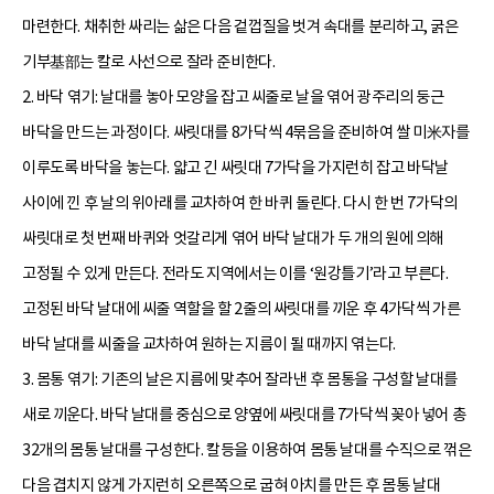
마련한다. 채취한 싸리는 삶은 다음 겉껍질을 벗겨 속대를 분리하고, 굵은
기부基部는 칼로 사선으로 잘라 준비한다.
2. 바닥 엮기: 날대를 놓아 모양을 잡고 씨줄로 날을 엮어 광주리의 둥근
바닥을 만드는 과정이다. 싸릿대를 8가닥씩 4묶음을 준비하여 쌀 미米자를
이루도록 바닥을 놓는다. 얇고 긴 싸릿대 7가닥을 가지런히 잡고 바닥날
사이에 낀 후 날의 위아래를 교차하여 한 바퀴 돌린다. 다시 한 번 7가닥의
싸릿대로 첫 번째 바퀴와 엇갈리게 엮어 바닥 날대가 두 개의 원에 의해
고정될 수 있게 만든다. 전라도 지역에서는 이를 ‘원강틀기’라고 부른다.
고정된 바닥 날대에 씨줄 역할을 할 2줄의 싸릿대를 끼운 후 4가닥씩 가른
바닥 날대를 씨줄을 교차하여 원하는 지름이 될 때까지 엮는다.
3. 몸통 엮기: 기존의 날은 지름에 맞추어 잘라낸 후 몸통을 구성할 날대를
새로 끼운다. 바닥 날대를 중심으로 양옆에 싸릿대를 7가닥씩 꽂아 넣어 총
32개의 몸통 날대를 구성한다. 칼등을 이용하여 몸통 날대를 수직으로 꺾은
다음 겹치지 않게 가지런히 오른쪽으로 굽혀 아치를 만든 후 몸통 날대