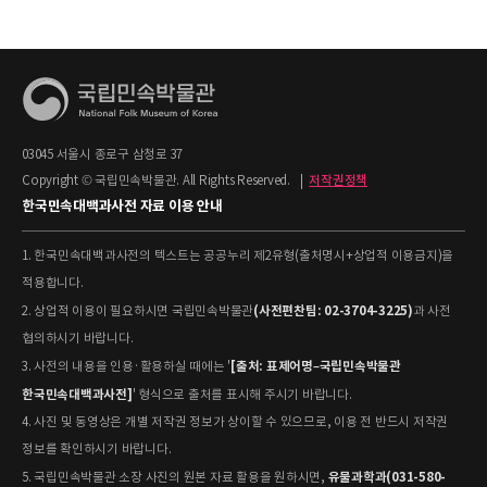
03045 서울시 종로구 삼청로 37
Copyright © 국립민속박물관. All Rights Reserved.
|
저작권정책
한국민속대백과사전 자료 이용 안내
1. 한국민속대백과사전의 텍스트는 공공누리 제2유형(출처명시+상업적 이용금지)을
적용합니다.
(사전편찬팀: 02-3704-3225)
2. 상업적 이용이 필요하시면 국립민속박물관
과 사전
협의하시기 바랍니다.
[출처: 표제어명–국립민속박물관
3. 사전의 내용을 인용·활용하실 때에는 '
한국민속대백과사전]
' 형식으로 출처를 표시해 주시기 바랍니다.
4. 사진 및 동영상은 개별 저작권 정보가 상이할 수 있으므로, 이용 전 반드시 저작권
정보를 확인하시기 바랍니다.
유물과학과(031-580-
5. 국립민속박물관 소장 사진의 원본 자료 활용을 원하시면,