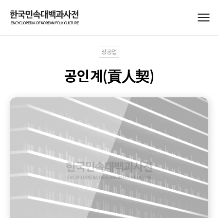
상공업
공인계(貢人契)