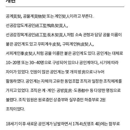
개관
공계貢契, 공물계貢物契 또는 계인契人이라고 부른다.
선공감압도계공인繕工監鴨島契貢人,
선공감장목계공인繕工監長木契貢人처럼 소속 관청과 담당 공물 이름이
붙은 공인계도 있고 우피계牛皮契, 구피계인狗皮契人,
서피계인黍皮契人처럼 공물 이름만 붙은 공인계도 있다. 공인계는 대체로
10~20명 또는 30~40명으로 구성되어 있으나 공인계마다, 시기에 따라
차이가 있었다. 인원이 많은 공인계는 몇 개의 방房으로 나누어
활동하였다. 공인계는 자체의 고유한 동업조합 조직과 일정한 조직체계를
가지고 있었다. 조직은 계·계인·공방貢房·도중都中 등 다양한 명칭으로
불렸다. 조직 임원은 원로층인 상층부와 실무층인 하층부로 2원
조직이었다.
18세기 이후 새로운 공인계가 남발하면서 1764년(영조 40)에는 함부로