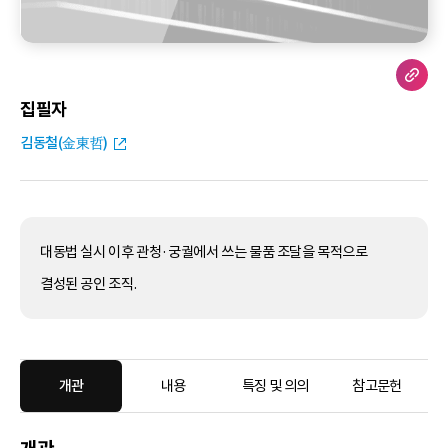
집필자
김동철(金東哲)
대동법 실시 이후 관청·궁궐에서 쓰는 물품 조달을 목적으로
결성된 공인 조직.
개관
내용
특징 및 의의
참고문헌