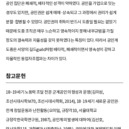
공인 집단은 폐쇄적, 배타적인 성격이 약하였다. 공인을 가업으로 잇는
경우도 있지만, 공인권은 쉽게 매매·상속되고 그 과정에서 권리가 쉽게
분할·합병될 수 있었다. 공인권의 취득이 반드시 도중일 필요는 없었기
때문에 도중 조직은 매우 느슨하고 영속적이지 못해 내부규범을 가질
정도의 결속력과 자율성을 갖지 못하였다는 특징이 있다. 따라서 공인계
도중은 서양의 길드guild처럼 배타적, 폐쇄적이면서 영속성이 강하고
자율적인 동업자조합과는 차이가 있다.
참고문헌
18~19세기 노동력 조달 전문 군계공인의 형성과 운영(김미성,
조선시대사학보70, 조선시대사학회, 2014), 18·19세기 새로운 공인권·
전계 창설운동과 난전활동(오미일, 규장각10, 서울대학교
규장각한국학연구원, 1987), 공인계의 발생에 대하여(김선호,
력사과학115, 과학백과사전출판사, 1985), 공인에 대한 경제제도적 이해