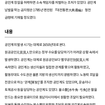
공인계 창설을 허락하면 소속 책임자를 처벌하는 조처가 있었다. 공인계
남발을 막는 금지령은 1785년 편찬된 『대전통편大典通編』 형전
금령에 기재될 정도였다.
내용
공인계의 발생 시기는 대체로 1650년대로 본다.
원공공인元貢貢人만으로는 정부 수요를 담당하기가 어려운 상황 속에서
발생하였다. 공인계는 대체로 원공공인보다 별무공인別貿貢人에
속하였다. 공인계는 생산자들과 밀접한 관계를 맺으며 활동하였고,
활동무대도 수도권은 물론 지방의 생산지까지 광범하였다. 노동력 조달을
전문으로 하는 ‘꾼계[軍契]’를 조직한 공인계도 있었으며, 운송이나
토목공사 등을 담당하는 공인계도 있었다. 물소뿔[水牛角·弓角]은 활을
만드는 중요한 원료이므로 동남아시아에서 원활한 조달이 필요하였다.
일본을 통해 수입하는 물소뿔의 원활한 조달을 위해 궁각계弓角契처럼