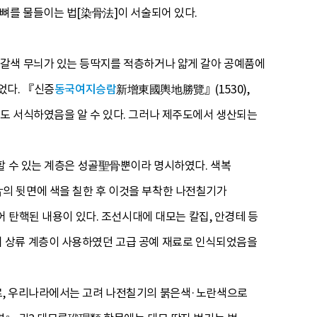
뼈를 물들이는 법[染骨法]이 서술되어 있다.
 갈색 무늬가 있는 등딱지를 적층하거나 얇게 갈아 공예품에
었다. 『신증
동국여지승람
新增東國輿地勝覽』(1530),
도 서식하였음을 알 수 있다. 그러나 제주도에서 생산되는
할 수 있는 계층은 성골聖骨뿐이라 명시하였다. 색복
의 뒷면에 색을 칠한 후 이것을 부착한 나전칠기가
어 탄핵된 내용이 있다. 조선시대에 대모는 칼집, 안경테 등
 상류 계층이 사용하였던 고급 공예 재료로 인식되었음을
로, 우리나라에서는 고려 나전칠기의 붉은색·노란색으로