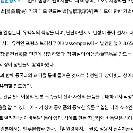
『
임원경제지
』 권51 섬용지 권4 치골각·피혁 항목, 『오주서종박물고
 법[辨眞贗法], 가짜 대모 만드는 법[造贋玳瑁法] 등 대모에 관한 기법
 일컫는다. 유백색의 색상을 띠며, 단단하면서도 탄성이 좋아 선사시대
석기 시대 유적인 프랑스 브라상푸이Brassempouy에서 발견된 높이 3
 청淸 건륭乾隆 연간에 성행하였다. 청 황실의 어용품御容品을 만드는
 상아 장인들도 활약하였다.
등과 함께 중국과의 교역을 통해 들여온 것으로 추정된다. 상아빗과 상아
유행할 정도였다.
 관품 5위 이상의 일본 귀족들이 신라 사절의 물품을 구매하고자 작
을 알 수 있다. 이 시기 상아 공예품의 중요한 유물로 일본 나라 쇼소
알려진 ‘상아바둑알’ 등이 있다. 상아로 만든 자[尺]와 바둑알은 상아
일본에서는 발루撥鏤라 한다. 『임원경제지』 권51 섬용지 권4 치골각