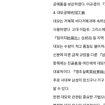
공예품을 보강하였다. 이규경의 『
4. 대모공예玳瑁工藝
대모는 거북목 바다거북과에 속하는
사용하였다. 고대 이집트·그리스에
『탐라지眈羅志』(1653) 등 지
대모는 수량이 적고 품질도 떨어져
신분에 따른 금제 규정을 다룬 『
항목에는 진골眞骨 여인에게 대모빗
대표적이다. 『영조실록英祖實錄』 영
주로 사대부 남성의 장신구나 가구
알 수 있다.
한편 대모와 관련된 중요한 기법으