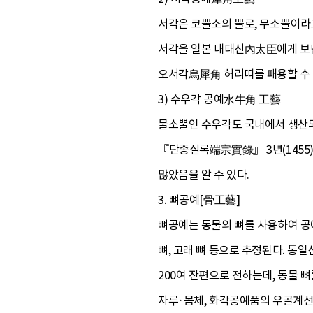
서각은 코뿔소의 뿔로, 무소뿔이라
서각을 일본 내태신內太臣에게 보
오서각烏犀角 허리띠를 패용할 수 
3) 수우각 공예水牛角 工藝
물소뿔인 수우각도 국내에서 생산되
『단종실록端宗實錄』 3년(1455
많았음을 알 수 있다.
3. 뼈공예[骨工藝]
뼈공예는 동물의 뼈를 사용하여 공예
뼈, 고래 뼈 등으로 추정된다. 통
200여 잔편으로 전하는데, 동물 
자루·몸체, 화각공예품의 우골계선