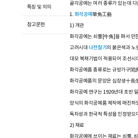
골각공예는 여러 종류가 있는데 다
특징 및 의의
1.
화각공예
華角工藝
참고문헌
1) 개관
화각공예는 쇠뿔[牛角]을 펴서 만
고려시대
나전칠기
의 붉은색과 노
대모 복채기법이 적용되어 조선시대
화각공예품 종류로는 규방가구閨房家
화각공예품의 문양은 십장생十長生·
화각공예 연구는 1920년대 초반
양식의 화각공예품 제작에 매진하
독자성과 한국적 특성을 인정받으며
2) 재료
화각공예에 쓰이는 재료는 쇠뿔, 쇠뼈