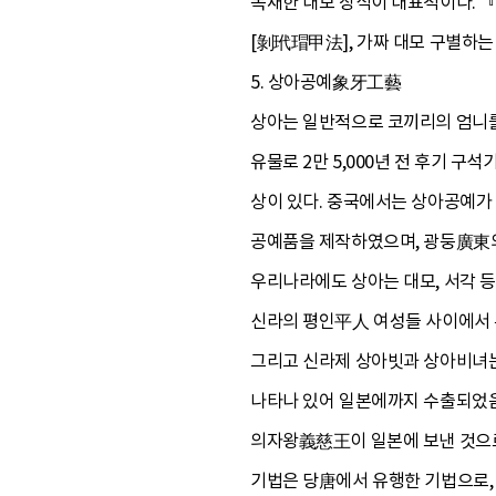
복채한 대모 장식이 대표적이다. 
[剝玳瑁甲法], 가짜 대모 구별하는
5. 상아공예象牙工藝
상아는 일반적으로 코끼리의 엄니를
유물로 2만 5,000년 전 후기 구
상이 있다. 중국에서는 상아공예가
공예품을 제작하였으며, 광둥廣東의
우리나라에도 상아는 대모, 서각 
신라의 평인平人 여성들 사이에서 
그리고 신라제 상아빗과 상아비녀는
나타나 있어 일본에까지 수출되었음
의자왕義慈王이 일본에 보낸 것으로 
기법은 당唐에서 유행한 기법으로, 