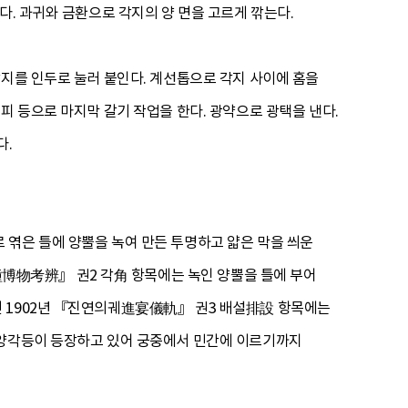
다. 과귀와 금환으로 각지의 양 면을 고르게 깎는다.
각지를 인두로 눌러 붙인다. 계선톱으로 각지 사이에 홈을
피 등으로 마지막 갈기 작업을 한다. 광약으로 광택을 낸다.
다.
 엮은 틀에 양뿔을 녹여 만든 투명하고 얇은 막을 씌운
博物考辨』 권2 각角 항목에는 녹인 양뿔을 틀에 부어
던 1902년 『진연의궤進宴儀軌』 권3 배설排設 항목에는
도 양각등이 등장하고 있어 궁중에서 민간에 이르기까지