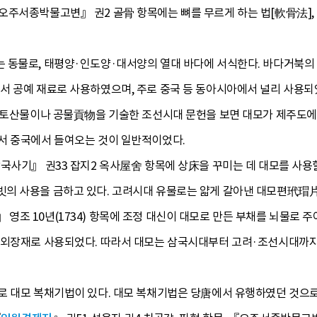
오주서종박물고변』 권2 골骨 항목에는 뼈를 무르게 하는 법[軟骨法], 
 동물로, 태평양·인도양·대서양의 열대 바다에 서식한다. 바다거북의
서 공예 재료로 사용하였으며, 주로 중국 등 동아시아에서 널리 사용되
역 토산물이나 공물貢物을 기술한 조선시대 문헌을 보면 대모가 제주도에
서 중국에서 들여오는 것이 일반적이었다.
삼국사기』 권33 잡지2 옥사屋舍 항목에 상床을 꾸미는 데 대모를 사용
의 사용을 금하고 있다. 고려시대 유물로는 얇게 갈아낸 대모편玳瑁片
조 10년(1734) 항목에 조정 대신이 대모로 만든 부채를 뇌물로 주
 외장재로 사용되었다. 따라서 대모는 삼국시대부터 고려·조선시대까지
로 대모 복채기법이 있다. 대모 복채기법은 당唐에서 유행하였던 것으