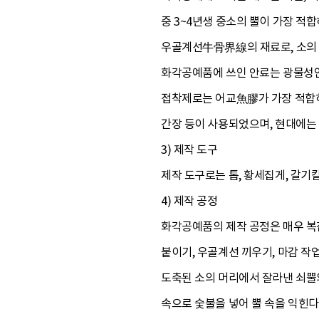
중 3~4년생 중소의 뿔이 가장 적
우골계선牛骨界線의 재료로, 소의 
화각공예품에 쓰인 안료는 광물성인
접착제로는 어교魚膠가 가장 적합하다
간장 등이 사용되었으며, 현대에는 
3) 제작 도구
제작 도구로는 톱, 황세집게, 갈기칼,
4) 제작 공정
화각공예품의 제작 공정은 매우 복잡
붙이기, 우골계선 끼우기, 마감 작
도축된 소의 머리에서 잘라낸 쇠뿔의
속으로 숯불을 넣어 뿔 속을 익힌다