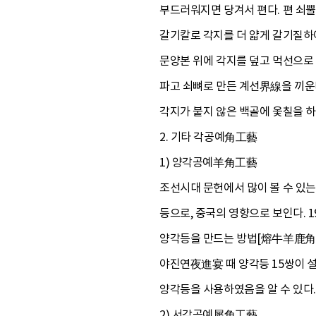
부드러워지면 당겨서 편다. 편 쇠뿔
갈기칼로 각지를 더 얇게 갈기질하여 
문양본 위에 각지를 덮고 먹선으로 
파고 쇠뼈로 만든 계선界線을 끼운다
각지가 붙지 않은 백골에 옻칠을 하
2. 기타 각공예角工藝
1) 양각공예羊角工藝
조선시대 문헌에서 많이 볼 수 있
등으로, 중국의 영향으로 보인다
양각등을 만드는 방법[熔牛羊鹿角法
야진연夜進宴 때 양각등 15쌍이 
양각등을 사용하였음을 알 수 있다.
2) 서각공예犀角工藝