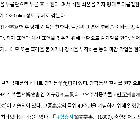
을 누름판으로 누른 후 식힌다. 펴서 식힌 쇠뿔을 각지 형태로 마름질한
0.3~0.4㎜ 정도 두께로 깎는다.
전사轉寫한 후 당채로 색을 칠한다. 백골의 표면에 부레풀을 바르고, 
. 각지 표면과 계선 표면을 맞추기 위해 금환으로 갈기질을 한다. 상어
거나 대모 또는 흑각을 붙이거나 장석을 부착하는 등의 마감 작업을 한
는 골각공예품의 하나로 양각등羊角燈이 있다. 양각등은 철사를 원형으로
. 19세기 박물서博物書인 이규경李圭景의 『오주서종박물고변五洲書種
]이 기술되어 있다. 고종高宗의 즉위 40주년을 기념하기 위해 열렸
설치되었다는 내용이 있다. 『
규합총서
閨閤叢書』(1809), 춘향전에