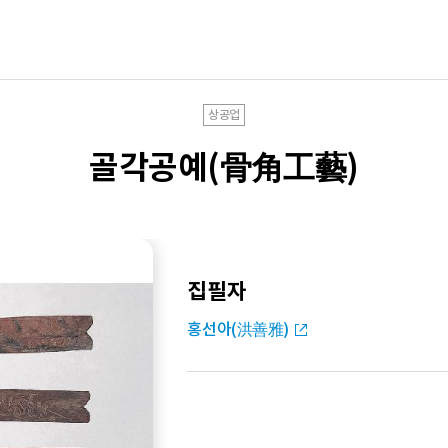
상공업
골각공예(骨角工藝)
집필자
홍선아(洪善雅)