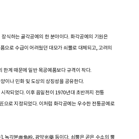
여 장식하는 골각공예의 한 분야이다. 화각공예의 기원은
품으로 수급이 어려웠던 대모가 쇠뿔로 대체되고, 고려의
 한계 때문에 일반 목공예품보다 규격이 작다.
양이나 민화 및 도상의 상징성을 공유한다.
시작되었다. 이후 음일천이 1970년대 초반까지 전통
匠으로 지정되었다. 이처럼 화각공예는 우수한 전통공예로
漆], 녹각분鹿角粉, 광약光藥 등이다. 쇠뿔은 곧은 수소의 뿔