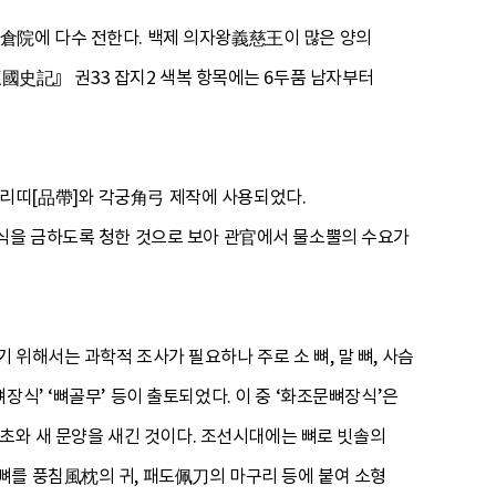
正倉院에 다수 전한다. 백제 의자왕義慈王이 많은 양의
國史記』 권33 잡지2 색복 항목에는 6두품 남자부터
리띠[品帶]와 각궁角弓 제작에 사용되었다.
장식을 금하도록 청한 것으로 보아 관官에서 물소뿔의 수요가
위해서는 과학적 조사가 필요하나 주로 소 뼈, 말 뼈, 사슴
식’ ‘뼈골무’ 등이 출토되었다. 이 중 ‘화조문뼈장식’은
화초와 새 문양을 새긴 것이다. 조선시대에는 뼈로 빗솔의
뼈를 풍침風枕의 귀, 패도佩刀의 마구리 등에 붙여 소형