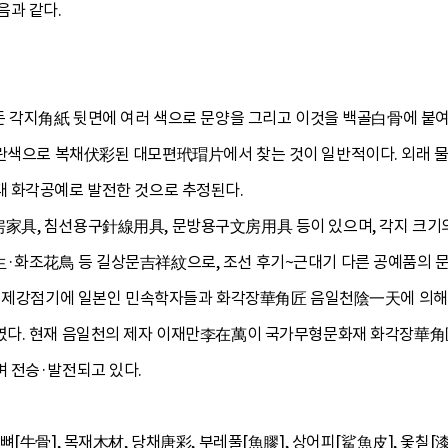
음과 같다.
든 각지角紙 뒷면에 여러 색으로 문양을 그리고 이것을 백골白骨에 붙
란색으로 복채伏彩된 대모편玳瑁片에서 찾는 것이 일반적이다. 외래 물
 화각공예로 발전한 것으로 추정된다.
具, 침선용구針線用具, 문방용구文房用具 등이 있으며, 각지 크기의
화조花鳥 등 길상문吉祥紋으로, 조선 후기~근대기 다른 공예품의 문
 일제강점기에 일본인 민속학자들과 화각장華角匠 음일천陰一天에 의해 
였다. 현재 음일천의 제자 이재만李在萬이 국가무형문화재 화각장華角
 전승·발전되고 있다.
[牛骨], 목재木材, 당채唐彩, 부레풀[魚膠], 상어피[鯊魚皮], 옻칠[