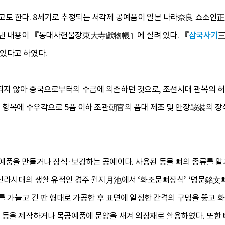
고도 한다. 8세기로 추정되는 서각제 공예품이 일본 나라奈良 쇼소인
낸 내용이 『동대사헌물장東大寺獻物帳』에 실려 있다. 『
삼국사기
三
있다고 하였다.
지 않아 중국으로부터의 수급에 의존하던 것으로, 조선시대 관복의 허
) 항목에 수우각으로 5품 이하 조관朝官의 품대 제조 및 안장鞍裝의 
품을 만들거나 장식·보강하는 공예이다. 사용된 동물 뼈의 종류를 알기 
일신라시대의 생활 유적인 경주 월지月池에서 ‘화조문뼈장식’ ‘명문銘文뼈장
뼈를 가늘고 긴 판 형태로 가공한 후 표면에 일정한 간격의 구멍을 뚫고 
 등을 제작하거나 목공예품에 문양을 새겨 외장재로 활용하였다. 또한 