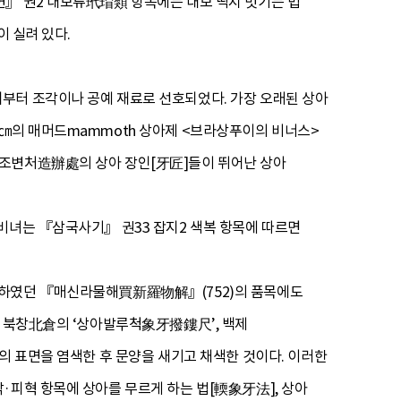
변』 권2 대모류玳瑁類 항목에는 대모 딱지 벗기는 법
이 실려 있다.
부터 조각이나 공예 재료로 선호되었다. 가장 오래된 상아
.65㎝의 매머드mammoth 상아제 <브라상푸이의 비너스>
 조변처造辦處의 상아 장인[牙匠]들이 뛰어난 상아
비녀는 『삼국사기』 권33 잡지2 색복 항목에 따르면
성하였던 『매신라물해買新羅物解』(752)의 품목에도
인 북창北倉의 ‘상아발루척象牙撥鏤尺’, 백제
의 표면을 염색한 후 문양을 새기고 채색한 것이다. 이러한
·피혁 항목에 상아를 무르게 하는 법[輭象牙法], 상아