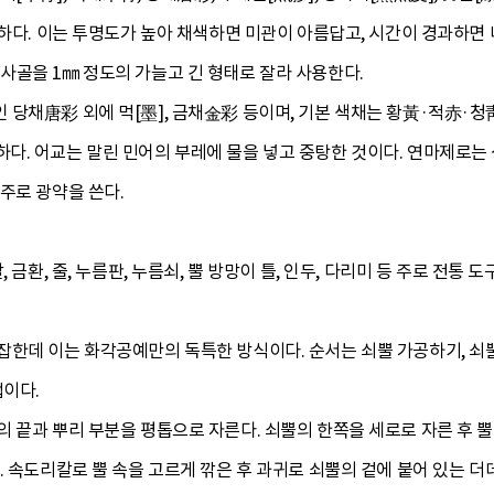
합하다. 이는 투명도가 높아 채색하면 미관이 아름답고, 시간이 경과하면
사골을 1㎜ 정도의 가늘고 긴 형태로 잘라 사용한다.
 당채唐彩 외에 먹[墨], 금채金彩 등이며, 기본 색채는 황黃·적赤·
. 어교는 말린 민어의 부레에 물을 넣고 중탕한 것이다. 연마제로는 
주로 광약을 쓴다.
 금환, 줄, 누름판, 누름쇠, 뿔 방망이 틀, 인두, 다리미 등 주로 전통 
한데 이는 화각공예만의 독특한 방식이다. 순서는 쇠뿔 가공하기, 쇠뿔
업이다.
 끝과 뿌리 부분을 평톱으로 자른다. 쇠뿔의 한쪽을 세로로 자른 후 뿔 
. 속도리칼로 뿔 속을 고르게 깎은 후 과귀로 쇠뿔의 겉에 붙어 있는 더