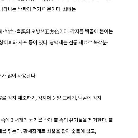
 나타나는 박락이 적기 때문이다. 쇠뼈는
청靑·백白·흑黑의 오방색五方色이다. 각지를 백골에 붙이는
상어피와 사포 등이 있다. 광택제는 전통 재료로 녹각분·
도구가 많이 사용된다.
로 각지 제조하기, 각지에 문양 그리기, 백골에 각지
속에 3~4개의 쐐기를 박아 뿔 속의 유기물을 제거한다. 뿔
데를 깎는다. 황세집게로 쇠뿔을 잡아 숯불에 굽고,