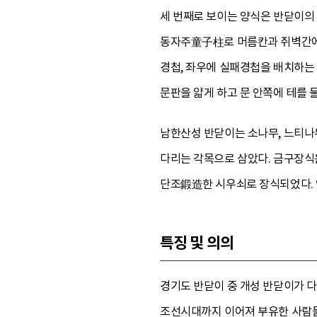
세 번째로 보이는 양식은 반닫이의
동자주童子柱로 머름칸과 쥐벽간에 
경첩, 좌우에 실패경첩을 배치하는
문판을 얇게 하고 문 안쪽에 테를 
남한산성 반닫이는 소나무, 느티나
다리는 각목으로 삼았다. 금구장식
단조鍛造한 시우쇠로 장식되었다. 
특징 및 의의
경기도 반닫이 중 개성 반닫이가 다
조선시대까지 이어져 부유한 사람들