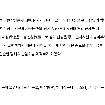
 남한산성南漢山城 설치와 연관이 있다. 남한산성은 수도 한양의 방
남한산성은 임진왜란壬辰倭亂 당시 승장僧將 유정惟政의 군사를 머무르게 
 승려 각성覺性을 도총섭都摠攝으로 삼아 산성을 쌓고 군사시설과 병마兵
 살기 불편하였기 때문에 사찰을 여러 채 지어 많은 승도僧徒가 이주해 
단순한 형태의 반닫이를 제작하게 되었다.
이 슬었네(배희한 구술, 이상룡 편, 뿌리깊은나무, 1981), 한국의 목가