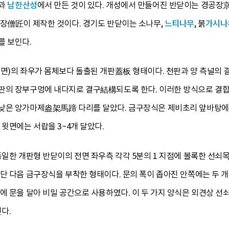
것과
남한산성
에서 만든 것이 있다. 개성에서 만들어진 반닫이는 경공
승장僧匠이 제작한 것이다. 경기도 반닫이는 소나무,
느티나무
, 붉
가시나
를 보인다.
윗면)의 좌우가 몸체보다 돌출된 개판蓋板 형태이다. 천판과 양 측널의
판의 장부구멍에 내다지로 결구結構되도록 한다. 이러한 방식으로 결합
낮은 앙가마제盎架馬蹄 다리를 달았다. 금구장식은 제비초리 앞바탕에
 윗면에는 서랍을 3~4개 달았다.
동일한 개판형 반닫이의 전면 좌우측 각각 5분의 1 지점에 볼록한 선
 단 다음 금구장식을 부착한 형태이다. 문의 폭이 좁아진 안쪽에는 두 
에 문을 달아 비밀 공간으로 사용하였다. 이 두 가지 양식은 외견상 선
다.