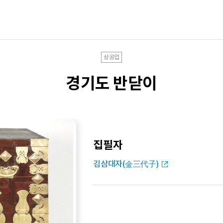
상공업
경기도 반닫이
집필자
김삼대자(金三代子)