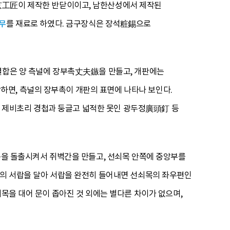
장京工匠이 제작한 반닫이이고, 남한산성에서 제작된
무
를 재료로 하였다. 금구장식은 장석粧錫으로
 결합은 양 측널에 장부촉丈夫鏃을 만들고, 개판에는
하면, 측널의 장부촉이 개판의 표면에 나타나 보인다.
 제비초리 경첩과 둥글고 넓적한 못인 광두정廣頭釘 등
쇠목을 돌출시켜서 쥐벽간을 만들고, 선쇠목 안쪽에 중앙부를
개의 서랍을 달아 서랍을 완전히 들어내면 선쇠목의 좌우편인
쇠목을 대어 문이 좁아진 것 외에는 별다른 차이가 없으며,