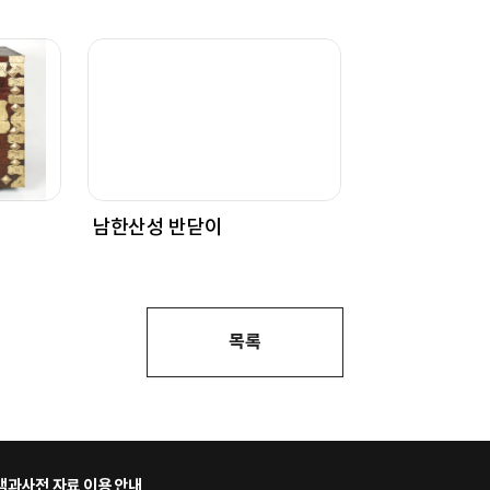
남한산성 반닫이
목록
과사전 자료 이용 안내