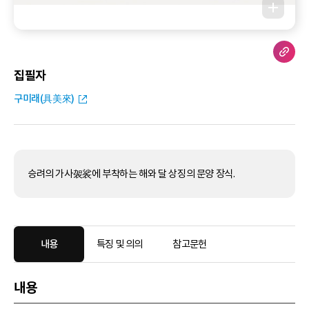
집필자
구미래(具美來)
승려의 가사袈裟에 부착하는 해와 달 상징의 문양 장식.
내용
특징 및 의의
참고문헌
내용