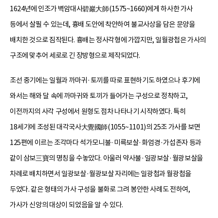
1624년에 인조가 벽암대사碧巖大師(1575~1660)에게 하사한 가사
등에서 살필 수 있는데, 흉배 도안에 착안하여 불교사상을 담은 문양을
배치한 것으로 짐작된다. 흉배는 정사각형에 가깝지만, 일월광첩은 가사의
구조에 맞추어 세로로 긴 장방형으로 제작되었다.
조선 중기에는 일월과 까마귀·토끼를 따로 표현하기도 하였으나 후기에
와서는 해와 달 속에 까마귀와 토끼가 들어가는 구성으로 정착하고,
이전까지의 사각 구성에서 원형도 점차 나타나기 시작하였다. 특히
18세기에 조성된 대각국사大覺國師(1055~1101)의 25조 가사를 보면
125편에 이르는 조각마다 석가모니불·미륵보살·화엄경·가섭존자 등과
같이 삼보三寶의 명칭을 수놓았다. 아울러 약사불·일광보살·월광보살을
차례로 배치하면서 일광보살·월광보살 자리에는 일광첩과 월광첩을
두었다. 같은 형태의 가사 구성을 불화로 그려 봉안한 사례도 전하여,
가사가 신앙의 대상이 되었음을 알 수 있다.