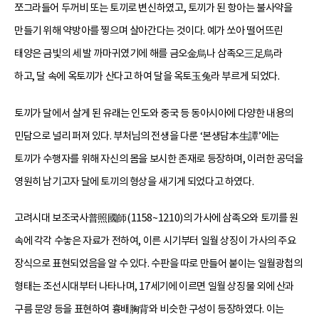
쪼그라들어 두꺼비 또는 토끼로 변신하였고, 토끼가 된 항아는 불사약을
만들기 위해 약방아를 찧으며 살아간다는 것이다. 예가 쏘아 떨어뜨린
태양은 금빛의 세 발 까마귀였기에 해를 금오金烏나 삼족오三足烏라
하고, 달 속에 옥토끼가 산다고 하여 달을 옥토玉兔라 부르게 되었다.
토끼가 달에서 살게 된 유래는 인도와 중국 등 동아시아에 다양한 내용의
민담으로 널리 퍼져 있다. 부처님의 전생을 다룬 ‘본생담本生譚’에는
토끼가 수행자를 위해 자신의 몸을 보시한 존재로 등장하며, 이러한 공덕을
영원히 남기고자 달에 토끼의 형상을 새기게 되었다고 하였다.
고려시대 보조국사普照國師(1158~1210)의 가사에 삼족오와 토끼를 원
속에 각각 수놓은 자료가 전하여, 이른 시기부터 일월 상징이 가사의 주요
장식으로 표현되었음을 알 수 있다. 수판을 따로 만들어 붙이는 일월광첩의
형태는 조선시대부터 나타나며, 17세기에 이르면 일월 상징물 외에 산과
구름 문양 등을 표현하여 흉배胸背와 비슷한 구성이 등장하였다. 이는