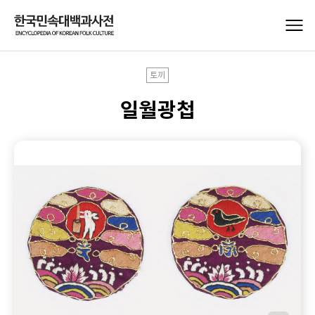
토끼
일월광첩