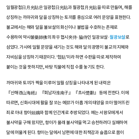
일월광첩日月光貼은 일광첩日光貼과 월광첩月光貼을 따로 만들며, 해를
상징하는 까마귀와 달을 상징하는 토끼를 중심으로 여러 문양을 표현한다.
불교에서는 해와 달을 불보살의 화신이나 불법을 수호하는 존재로
수용하여 약사불藥師佛의 좌우 협시夾侍·脇侍인 일광보살·
월광보살
로
삼았다. 가사에 일월 문양을 새기는 것도 해와 달의 광명이 불교의 지혜와
자비심을 상징하기 때문이다. ‘첩貼’이라 하면 수판을 따로 제작하여
붙이는 것을 뜻하지만, 바탕 직물에 직접 수를 놓기도 한다.
까마귀와 토끼가 짝을 이루어 일월 상징을 나타내게 된 내력은
『산해경山海經』 『회남자淮南子』 『초사楚辭』 등에 전한다. 이에
따르면, 신화시대에 활을 잘 쏘는 예羿가 아홉 개의 태양을 쏘아 떨어뜨린
죄로 아내 항아姮娥와 함께 인간계로 추방되었다. 예는 서왕모에게서
불사약을 구해 왔지만, 항아가 몰래 불사약을 먹고 승천하려다 실패하여
달에 머물게 된다. 항아는 달에서 남편에 대한 죄책감과 슬픔으로 몸이