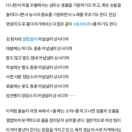
다니면서 마을 우물에서는 넘치는 샘물을 기원하기도 하고, 혹은 논밭을
돌아다니면서 농사의 풍요를 기원하면서 노래를 부르기도 한다. 전남
영암의 도포 줄다리기에서는 다음과 같이 <
상사소리
>를 하기도 한다.
김 첨지네
살림살이
어널널러 상사디여
대밭에는 마디도 총총 어널널러 상사디여
말도 많고 말도 많네 어널널러 상사디여
하늘에는 별도 총총 어널널러 상사디여
서편 사람 장담소리 어널널러 상사디여
꽃밭에는 꽃도 총총 어널널러 상사디여
앉은뱅이 장담소리 어널널러 상사디여……
이처럼 줄놀이 과정 속에서 <줄 메는 소리>를 하고 나면 암줄과 숫줄을
결합하여 본격적으로 줄을 잡아당겨 승부를 낸다. 일반적으로 여성 팀이
이겨야 풍년이 든다는 믿음을 가지고 있고, 특히 호남의 서부 지역에서는