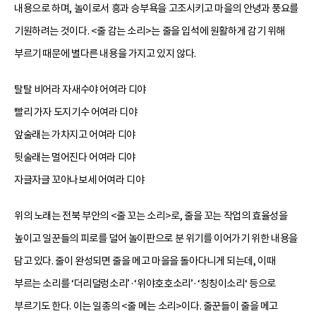
내용으로 하며, 놀이로서 흥과 승부욕을 고조시키고 마을의 안녕과 풍요를
기원하려는 것이다. <줄 감는 소리>는 줄을 입석에 원활하게 감기 위해
부르기 때문에 별다른 내용을 가지고 있지 않다.
탈탈 비어라 자새수야 어여라 디야
빨리 가자 도지기수 어여라 디야
앞술래는 가차지고 어여라 디야
뒷술래는 멀어진다 어여라 디야
자글자글 꼬아나보세 어여라 디야
위의 노래는 전북 부안의 <줄 꼬는 소리>로, 줄을 꼬는 작업의 효율성을
높이고 일꾼들의 피로를 덜어 놀이판으로 분 위기를 이어가기 위한 내용을
담고 있다. 줄이 완성되면 줄을 메고 마을을 돌아다니게 되는데, 이때
부르는 소리를 ‘더리덜렁소리’·‘위야호호소리’·‘칭칭이소리‘ 등으로
부르기도 한다. 이는 일종의 <줄 메는 소리>이다. 줄꾼들이 줄을 메고