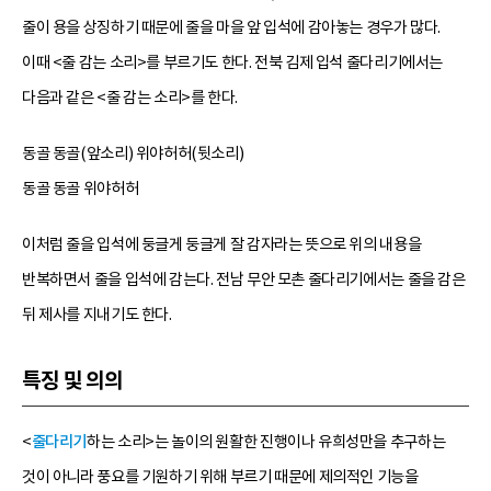
줄이 용을 상징하기 때문에 줄을 마을 앞 입석에 감아놓는 경우가 많다.
이때 <줄 감는 소리>를 부르기도 한다. 전북 김제 입석 줄다리기에서는
다음과 같은 <줄 감는 소리>를 한다.
동골 동골(앞소리) 위야허허(뒷소리)
동골 동골 위야허허
이처럼 줄을 입석에 둥글게 둥글게 잘 감자라는 뜻으로 위의 내용을
반복하면서 줄을 입석에 감는다. 전남 무안 모촌 줄다리기에서는 줄을 감은
뒤 제사를 지내기도 한다.
특징 및 의의
<
줄다리기
하는 소리>는 놀이의 원활한 진행이나 유희성만을 추구하는
것이 아니라 풍요를 기원하기 위해 부르기 때문에 제의적인 기능을