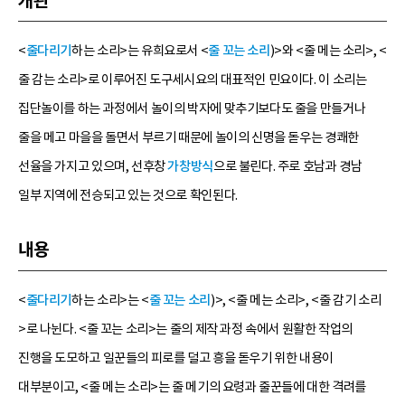
개관
<
줄다리기
하는 소리>는 유희요로서 <
줄 꼬는 소리
)>와 <줄 메는 소리>, <
줄 감는 소리>로 이루어진 도구세시요의 대표적인 민요이다. 이 소리는
집단놀이를 하는 과정에서 놀이의 박자에 맞추기보다도 줄을 만들거나
줄을 메고 마을을 돌면서 부르기 때문에 놀이의 신명을 돋우는 경쾌한
선율을 가지고 있으며, 선후창
가창방식
으로 불린다. 주로 호남과 경남
일부 지역에 전승되고 있는 것으로 확인된다.
내용
<
줄다리기
하는 소리>는 <
줄 꼬는 소리
)>, <줄 메는 소리>, <줄 감기 소리
>로 나뉜다. <줄 꼬는 소리>는 줄의 제작 과정 속에서 원활한 작업의
진행을 도모하고 일꾼들의 피로를 덜고 흥을 돋우기 위한 내용이
대부분이고, <줄 메는 소리>는 줄 메기의 요령과 줄꾼들에 대한 격려를