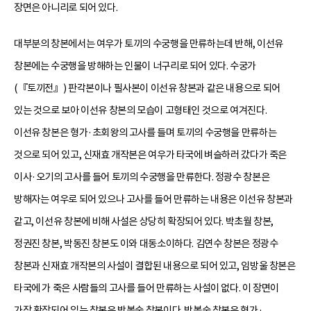
장면은 아니리로 되어 있다.
대부분의 창본에서는 여우가 토끼의 수궁행을 만류하는데 반해, 이선유
창본에는 수궁행을 방해하는 인물이 너구리로 되어 있다. 수궁가
(『토끼전』) 판각본이나 필사본이 이선유 창본과 같은 내용으로 되어
있는 것으로 보아 이선유 창본의 모습이 고형태인 것으로 여겨진다.
이선유 창본은 형가·초회왕의 고사를 들며 토끼의 수궁행을 만류하는
것으로 되어 있고, 신재효 개작본은 여우가 타국에 벼슬하러 갔다가 죽은
이사·오기의 고사를 들어 토끼의 수궁행을 만류한다. 정광수 창본은
방해자는 여우로 되어 있으나 고사를 들어 만류하는 내용은 이선유 창본과
같고, 이선유 창본에 비해 사설은 상당히 확장되어 있다. 박초월 창본,
정권진 창본, 박동진 창본도 이와 대동소이하다. 김연수 창본은 정광수
창본과 신재효 개작본의 사설이 결합된 내용으로 되어 있고, 임방울 창본은
타국에 가 죽은 사람들의 고사를 들어 만류하는 사설이 없다. 이 장면이
가장 확장되어 있는 창본은 박봉술 창본이다. 박봉술 창본은 형가·