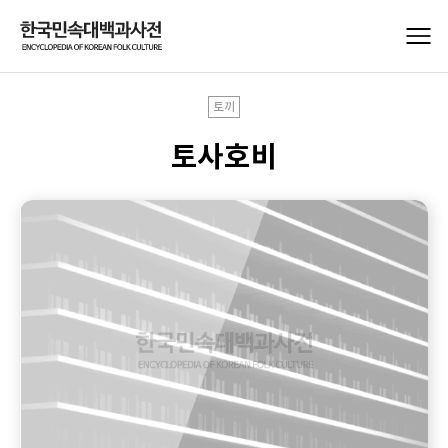
토끼
토사호비