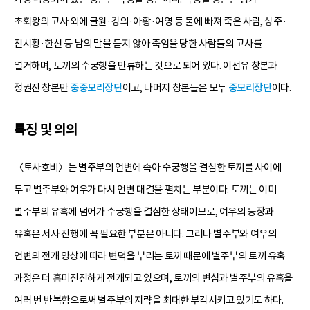
초회왕의 고사 외에 굴원·강의·아황·여영 등 물에 빠져 죽은 사람, 상주·
진시황·한신 등 남의 말을 듣지 않아 죽임을 당한 사람들의 고사를
열거하며, 토끼의 수궁행을 만류하는 것으로 되어 있다. 이선유 창본과
정권진 창본만
중중모리장단
이고, 나머지 창본들은 모두
중모리장단
이다.
특징 및 의의
〈토사호비〉는 별주부의 언변에 속아 수궁행을 결심한 토끼를 사이에
두고 별주부와 여우가 다시 언변 대결을 펼치는 부분이다. 토끼는 이미
별주부의 유혹에 넘어가 수궁행을 결심한 상태이므로, 여우의 등장과
유혹은 서사 진행에 꼭 필요한 부분은 아니다. 그러나 별주부와 여우의
언변의 전개 양상에 따라 변덕을 부리는 토끼 때문에 별주부의 토끼 유혹
과정은 더 흥미진진하게 전개되고 있으며, 토끼의 변심과 별주부의 유혹을
여러 번 반복함으로써 별주부의 지략을 최대한 부각시키고 있기도 하다.