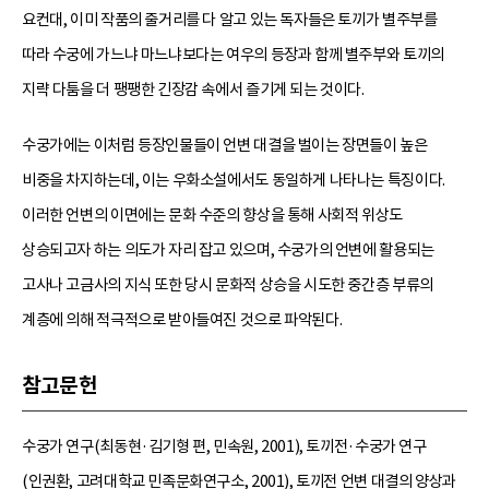
요컨대, 이미 작품의 줄거리를 다 알고 있는 독자들은 토끼가 별주부를
따라 수궁에 가느냐 마느냐보다는 여우의 등장과 함께 별주부와 토끼의
지략 다툼을 더 팽팽한 긴장감 속에서 즐기게 되는 것이다.
수궁가에는 이처럼 등장인물들이 언변 대결을 벌이는 장면들이 높은
비중을 차지하는데, 이는 우화소설에서도 동일하게 나타나는 특징이다.
이러한 언변의 이면에는 문화 수준의 향상을 통해 사회적 위상도
상승되고자 하는 의도가 자리 잡고 있으며, 수궁가의 언변에 활용되는
고사나 고금사의 지식 또한 당시 문화적 상승을 시도한 중간층 부류의
계층에 의해 적극적으로 받아들여진 것으로 파악된다.
참고문헌
수궁가 연구(최동현·김기형 편, 민속원, 2001), 토끼전·수궁가 연구
(인권환, 고려대학교 민족문화연구소, 2001), 토끼전 언변 대결의 양상과