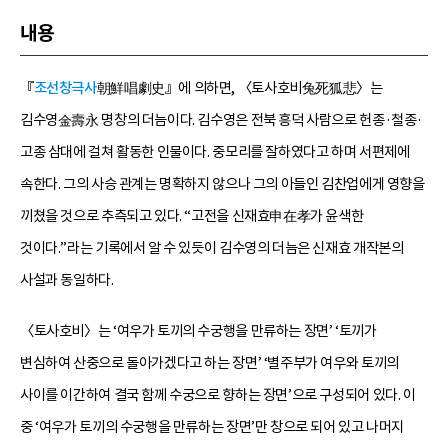
내용
『
조선창극사
朝鮮唱劇史』에 의하면, 〈토사호비兔死狐悲〉는
김수영金壽永 명창의 더늠이다. 김수영은 전북 흥덕 사람으로 헌종·철종·
고종 삼대에 걸쳐 활동한 인물이다. 중모리를 잘하였다고 하며 서편제에
속한다. 그의 사승 관계는 명확하지 않으나 그의 아들인 김찬업에게 영향을
끼쳤을 것으로 추측되고 있다. “고전을 신재효申在孝가 윤색한
것이다.”라는 기록에서 알 수 있듯이 김수영의 더늠은 신재효 개작본의
사설과 동일하다.
〈토사호비〉는 ‘여우가 토끼의 수궁행을 만류하는 장면’ ‘토끼가
변심하여 산중으로 돌아가겠다고 하는 장면’ ‘별주부가 여우와 토끼의
사이를 이간하여 결국 함께 수궁으로 향하는 장면’으로 구성되어 있다. 이
중 ‘여우가 토끼의 수궁행을 만류하는 장면’만 창으로 되어 있고 나머지