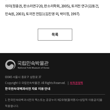
의미(정충권, 판소리연구20, 판소리학회, 2005), 토끼전 연구(김동건,
민속원, 2003), 토끼전 전집1(김진영 외, 박이정, 1997).
목록
03045 서울시 종로구 삼청로 37
Copyright © 국립민속박물관. All Rights Reserved.
|
저작권정책
한국민속대백과사전 자료 이용 안내
1. 한국민속대백과사전의 텍스트는 공공누리 제2유형(출처명시+상업적 이용금지)을
적용합니다.