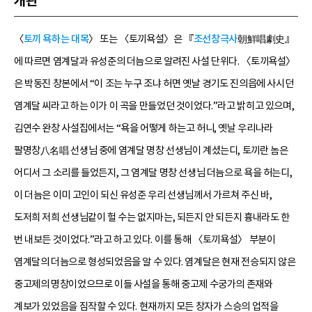
개관
〈
토끼 욕하는 대목
〉 또는 〈토끼욕설〉은 『
조선창극사
朝鮮唱劇史』
에 따르면 염계달과 유성준의 더늠으로 알려진 사설 단위다. 〈토끼욕설〉
은 박동진 창본에서 “이 조는 누구 조냐 허면 옛날 경기도 진의읍에 사시던
염계달 씨라고 하는 이가 이 곡을 만들었던 것이었다.”라고 밝히고 있으며,
김연수 완창 사설집에서는 “욕을 어떻게 하는고 허니, 옛날 우리나라
팔명창八名唱 선생님 중에 염계달 명창 선생님이 계셨는디, 토끼란 놈은
어디서 그 소리를 들었든지, 그 염계달 명창 선생님 더늠으로 욕을 허는디,
이 더늠은 이미 고인이 되신 유성준 우리 선생님께서 가르쳐 주신 바,
도저희 저희 선생님같이 헐 수는 없지마는, 되든지 안 되든지 흉내라도 한
번 내보든 것이었다.”라고 하고 있다. 이를 통해 〈토끼욕설〉 부분이
염계달의 더늠으로 형성되었음을 알 수 있다. 염계달은 현재 전승되지 않은
중고제의 명창이었으므로 이들 사설을 통해 중고제 수궁가의 존재와
계보가 있었음을 짐작할 수 있다. 현재까지 모든 창자가 스승의 업적을