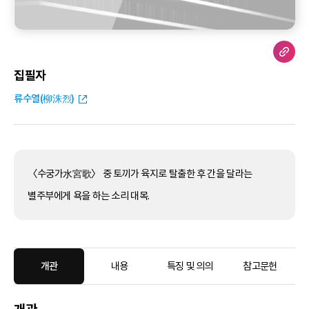
집필자
류수열(柳洙烈)
〈수궁가水宮歌〉 중 토끼가 육지로 탈출한 후 간을 달라는
별주부에게 욕을 하는 소리 대목.
개관
내용
특징 및 의의
참고문헌