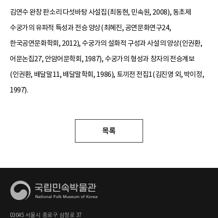
김연수 완창 판소리 다섯바탕 사설집(최동현, 민속원, 2008), 동초제
수궁가의 유파적 특성과 전승 양상(최혜진, 공연문화연구24,
한국공연문화학회, 2012), 수궁가의 설화적 구성과 사설의 양상(인권환,
어문논집27, 안암어문학회, 1987), 수궁가의 형성과 창자의 전승계보
(인권환, 배달말11, 배달말학회, 1986), 토끼전 전집1(김진영 외, 박이정,
1997).
목록
03045 서울시 종로구 삼청로 37