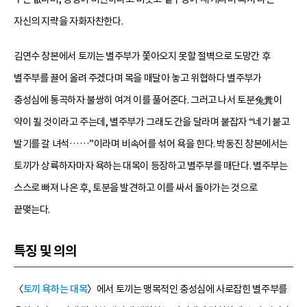
자신의 지략을 자화자찬한다.
김연수 창본에서 토끼는 별주부가 쫓아오지 못할 절벽으로 도망간 후
별주부를 끌어 올려 주겠다며 목을 매달아 놓고 위협하다 별주부가
충성심에 통곡하자 불쌍히 여겨 이를 풀어준다. 그러고 나서 토분兔糞이
약이 될 것이라고 주는데, 별주부가 그래도 간을 달라며 붙잡자 “네기 붙고
발기를 갈 녀석……”이라며 비속어를 섞어 욕을 한다. 박동진 창본에서는
토끼가 상륙하자마자 욕하는 대목이 등장하고 별주부를 매단다. 별주부는
스스로 빠져 나온 후, 토분을 발견하고 이를 싸서 돌아가는 것으로
끝맺는다.
특징 및 의의
〈
토끼 욕하는 대목
〉에서 토끼는 맹목적인 충성심에 사로잡힌 별주부를