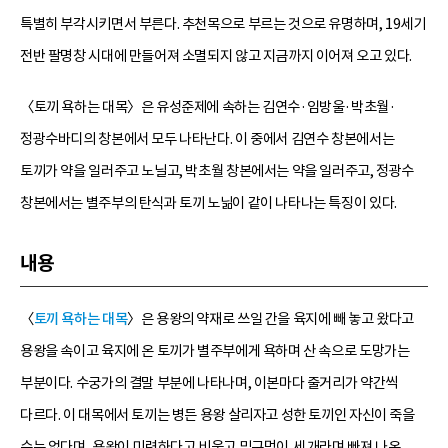
특별히 부각시키면서 부른다. 추천목으로 부르는 것으로 유명하며, 19세기
전반 팔명창 시대에 만들어져 소멸되지 않고 지금까지 이어져 오고 있다.
〈토끼 욕하는 대목〉은 유성준제에 속하는 김연수·임방울·박초월·
정광수바디의 창본에서 모두 나타난다. 이 중에서 김연수 창본에서는
토끼가 약을 일러주고 노닐고, 박초월 창본에서는 약을 일러주고, 정광수
창본에서는 별주부의 탄식과 토끼 노닒이 같이 나타나는 특징이 있다.
내용
〈
토끼 욕하는 대목
〉은 용왕의 약재로 쓰일 간을 육지에 빼 놓고 왔다고
용왕을 속이고 육지에 온 토끼가 별주부에게 욕하며 산 속으로 도망가는
부분이다. 수궁가의 결말 부분에 나타나며, 이본마다 줄거리가 약간씩
다르다. 이 대목에서 토끼는 병든 용왕 살리자고 성한 토끼인 자신이 죽을
수는 없다며, 용왕이 미련하다고 비웃고 밑구멍이 세 개라며 빠져 나온