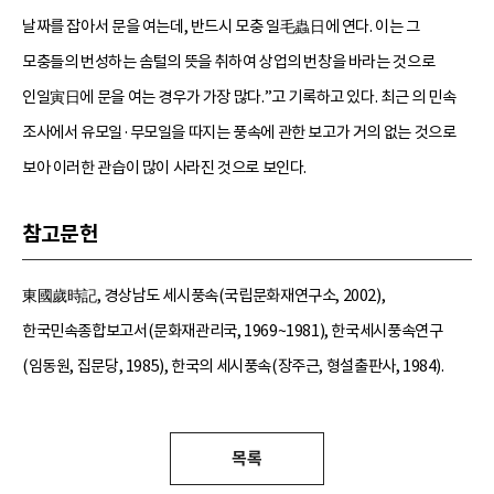
날짜를 잡아서 문을 여는데, 반드시 모충 일毛蟲日에 연다. 이는 그
모충들의 번성하는 솜털의 뜻을 취하여 상업의 번창을 바라는 것으로
인일寅日에 문을 여는 경우가 가장 많다.”고 기록하고 있다. 최근 의 민속
조사에서 유모일·무모일을 따지는 풍속에 관한 보고가 거의 없는 것으로
보아 이러한 관습이 많이 사라진 것으로 보인다.
참고문헌
東國歲時記, 경상남도 세시풍속(국립문화재연구소, 2002),
한국민속종합보고서(문화재관리국, 1969~1981), 한국세시풍속연구
(임동원, 집문당, 1985), 한국의 세시풍속(장주근, 형설출판사, 1984).
목록