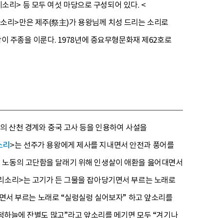
이소리> 등 모두 여섯 마당으로 구성되어 있다. <
소리>만은 제주(祭主)가 용왕님께 치성 드리는 소리로
락이 주종을 이룬다. 1978년에 중요무형문화재 제62호로
영의 산천 경계와 중국 고사 등을 인용하여 사설을
소리
>는 선주가 용왕에게 제사를 지내면서 안전과 풍어를
서 노동의 고단함을 달래기 위해 인생살이 애환을 읊어대면서
사리소리>는 고기가 든 그물을 잡아당기면서 부르는 노래로
으면서 부르는 노래로 “실렁실렁 실어보자” 하고 앞소리를
청청하늘에 잔별도 많고”라고 앞소리를 메기면 모두 “겨기나