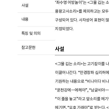
‘좌수영 어방놀이’는 <그물 깁는 소
사설
용왕고사소리>를 제외하고는 모두 
내용
구성되어 있다. 사자성어 표현이 많
지정되었다.
특징 및 의의
참고문헌
사설
<그물 깁는 소리>는 고기잡이를 나
이끌어나간다. “만경창파 십리허에
기원하는 내용으로 “비나이다 비나
“운천강에―에헤야”, “남글비야―
“이 줄을 놓고”라고 앞소리를 메기면
메기면, “오호 가래야”로 받는다.