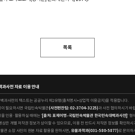
목록
과사전 자료 이용 안내
대백과사전의 텍스트는 공공누리 제2유형(출처명시+상업적 이용금지)을 적용합니다.
이용이 필요하시면 국립민속박물관
(사전편찬팀: 02-3704-3225)
과 사전 협의하시기 바
용을 인용·활용하실 때에는 '
[출처: 표제어명–국립민속박물관 한국민속대백과사전]
' 
 동영상은 개별 저작권 정보가 상이할 수 있으므로, 이용 전 반드시 저작권 정보를 확인하시
박물관 소장 사진의 원본 자료 활용을 원하시면,
유물과학과(031-580-5877)
로 문의하