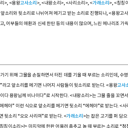
리>, <용왕
고사소리
>, <내왕소리>, <사리소리>, <
가래소리
>, <칭칭
앞소리와 뒷소리로 나뉘어져 메기고 받는 소리로 진행되나, <용왕고사
고, 어부들의 애환과 신세 한탄 등의 내용이 많으며, 느린 메나리조 가
가기 위해 그물을 손질하면서 터진 데를 기울 때 부르는 소리인데, 수
”라고 앞소리를 메기면 나머지 사람들이 뒷소리로 받는다. <용왕
고사
이다 용왕님께 비나이다”로 시작한다. <내왕소리>는 그물 줄을 꼬면
에헤야” 이런 식으로 앞소리를 메기면 뒷소리 “에헤야”로 받는다. <
 뒷소리 “오오 사리여”로 받는다. <
가래소리
>는 잡은 고기를 퍼 담
 <칭칭이소리>는 마지막에 한판 어울려 춤추고 놀 때 부르는 소리로 “