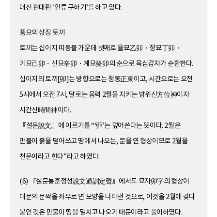
대신 현대판 ‘인류 구하기’를 하고 있다.
풍요의 상징 토끼
토끼는 십이지 띠동물 가운데 넷째로 을묘乙卯・정묘丁卯・
기묘己卯・신묘辛卯・계묘癸卯의 순으로 육십갑자가 순환한다.
십이지의 토끼[卯]는 방향으로는 정동正東이고, 시간으로는 오전
5시에서 오전 7시, 달로는 음력 2월을 지키는 방위신方位神이자
시간신時間神이다.
『설문說文』에 이르기를 “‘丣’는 덮어쓴다는 뜻이다. 2월은
만물이 흙을 덮어쓰고 땅에서 나오는, 문을 연 형상이므로 2월을
천문이라고 한다”라고 하였다.
(6) 『설문통훈정성說文通訓定聲』에서도 묘자卯字의 형상이
대문의 문짝을 좌우로 연 모양을 나타낸 것으로, 이것을 2월에 갖다
붙인 것은 만물이 땅을 밀치고 나오기 때문이라고 풀이하였다.