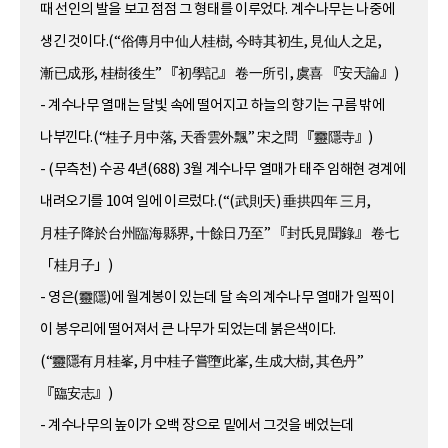
때 선인의 발을 보고 점점 그 형태를 이루었다. 계수나무는 나중에
생긴 것이다.(“俗傳月中仙人桂樹, 今時其初生, 見仙人之足,
漸已成形, 桂樹後生” 『初學記』 卷一所引, 虞喜 『安天論』)
- 계수나무 열매는 달빛 속에 떨어지고 하늘의 향기는 구름 밖에
나부낀다.(“桂子月中落, 天香雲外飄” 宋之問 『靈隱寺』)
- (무측천) 수공 4년(688) 3월 계수나무 열매가 태주 임해현 경계에
내려오기를 10여 일에 이르렀다.(“(武則天) 垂拱四年 三月,
月桂子降於台州臨海縣界, 十餘日乃至” 『封氏見聞錄』 卷七
「桂月子」)
- 영은(靈隱)에 월계봉이 있는데 달 속의 계수나무 열매가 일찍이
이 봉우리에 떨어져서 큰 나무가 되었는데 붉은색이다.
(“靈隱有月桂峯, 月中桂子嘗墮此峯, 生成大樹, 其色丹”
『臨安志』)
- 계수나무의 높이가 오백 장으로 밑에서 그것을 베었는데