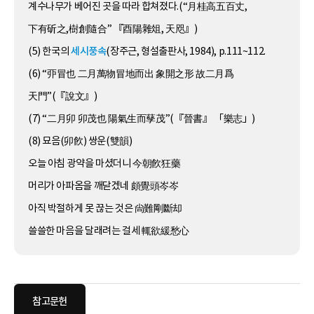
계수나무가 베어진 곳을 따라 합쳐졌다.(“月桂高五百丈,
下有斫之,樹創隨合” 『酉陽雜俎, 天咫』)
(5) 한국의
세시풍속
(장주근, 형설출판사, 1984), p.111~112.
(6) “丣冒也 二月萬物冒地而出 象開之形 故二月爲
天門”(『說文』)
(7) “二月卯 卯茂也 陽氣生而孶茂”(『晉書』 「樂志」)
(8) 묘음(卯飮) 쌍운(雙韻)
오늘 아침 광약을 마셨더니 今朝飮狂藥
머리가 아파옴을 깨닫겠네 頗覺頭岑岑
아직 박절하게 못 끊는 것은 尙難剛斷却
쓸쓸한 마음을 달래려는 걸세 輒欲緩愁心
참고문헌