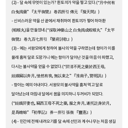
(2) - 달 속에 무엇이 있는가? 흰토끼가 약을 찧고 있다.(“月中何有
白兔搗藥” 『太平御覽』 卷四所引 傳元 『擬天間』)
- 신비스러운 약을 산 끝에서 채취하여 흰토끼가 찧어 하마환
(蝦蟆丸)을 만들었네.(“採取神藥山之 白免搗成蝦蟆丸” 『太平
御覽』 卷九百七所引 『樂府詩歌』)
(3) - 예는 서왕모에게 청하여 불사의 약을 구하였는데 항아가 이를
몰래 훔쳐 달로 도망가니 예는 항아가 달아난 것을 마음 아 파했고,
다시는 불사약을 얻을 수 없었다.(“羿淸不死之藥於西王母,
姮娥竊以奔月, 愴然有喪, 無以束之” 『淮南子, 覽明訓』)
- 항아는 예의 아내이다. 서왕모의 불사약을 훔쳐 먹고 달로
달아났는데 마침내 달에서 몸을 의지하니 두꺼비가 되었다.
(“姮娥羿妻也, 竊西王母不死之藥, 服之奔月, 遂托訖身於月,
是爲蟾蜍” 『初學記』 券一所引 張衡 『靈憲』)
(4) - 민간에 전해 내려오기를 달 속에 선인과 계수나무는 처음 생길