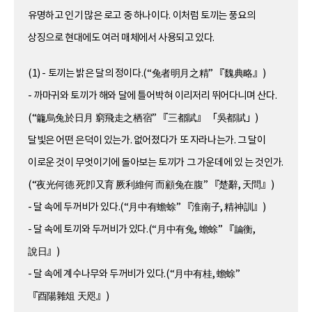
유명하고 인기 많은 로고 중 하나이다. 이처럼 토끼는 풍요의
상징으로 현대에도 여러 매체에서 사용되고 있다.
(1) - 토끼는 밝은 달의 정이다.(“兔者明月之精” 『魏典略』)
- 까마귀와 토끼가 해와 달에 틀어박혀 이리저리 뛰어다니며 산다.
(“籠烏兔於日月 窮飛走之栖宿” 『三都賦』 「吳都賦」)
달빛은 어떤 은덕이 있는가. 없어졌다가 또 자라나는가. 그 달이
이로운 것이 무엇이기에 돌아보는 토끼가 그 가운데에 있 는 것인가.
(“夜光何德 死卽又育 厥利維何 而顧兔在腹” 『楚辭, 天問』)
- 달 속에 두꺼비가 있다.(“月中有蟾蜍” 『淮南子, 精神訓』)
- 달 속에 토끼와 두꺼비가 있다.(“月中有兔, 蟾蜍” 『論衡,
說日』)
- 달 속에 계수나무와 두꺼비가 있다.(“月中有桂, 蟾蜍”
『酉陽雜俎 天咫』)