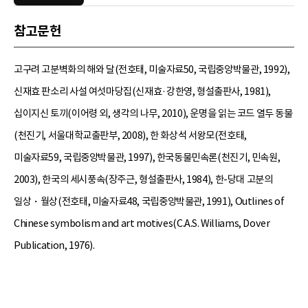
참고문헌
고구려 고분벽화의 해와 달(전호태, 미술자료50, 국립중앙박물관, 1992),
신재효 판소리 사설 여섯마당집(신재효·강한영, 형설출판사, 1981),
십이지신 토끼(이어령 외, 생각의 나무, 2010), 운명을 읽는 코드 열두 동물
(천진기, 서울대학교출판부, 2008), 한 화상석 서왕모(전호태,
미술자료59, 국립중앙박물관, 1997), 한국동물민속론(천진기, 민속원,
2003), 한국의 세시풍속(장주근, 형설출판사, 1984), 한-당대 고분의
일상・월상(전호태, 미술자료48, 국립중앙박물관, 1991), Outlines of
Chinese symbolism and art motives(C.A.S. Williams, Dover
Publication, 1976).