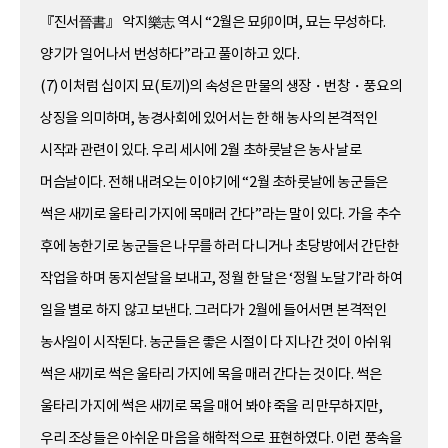
『진서晉書』 악지樂志 역시 “2월은 묘卯이며, 묘는 무성하다.
양기가 일어나서 번성하다”라고 풀이하고 있다.
(7) 이처럼 십이지 묘(토끼)의 속성은 만물의 생장・번창・풍요의
상징을 의미하며, 농경사회에 있어서는 한 해 농사의 본격적인
시작과 관련이 있다. 우리 세시에 2월 초하룻날은 농사 날로
머슴날이다. 전해 내려오는 이야기에 “2월 초하룻날에 농군들은
썩은 새끼로 울타리 가지에 목매러 간다”라는 말이 있다. 가을 추수
후에 농한기로 농군들은 나무를 하러 다니거나 초당방에서 간단한
작업을 하며 동지섣달을 보내고, 정월 한 달은 ‘정월 노달기’라 하여
일을 별로 하지 않고 보낸다. 그러다가 2월에 들어서면 본격적인
농사일이 시작된다. 농군들은 좋은 시절이 다 지나간 것이 아쉬워
썩은 새끼로 썩은 울타리 가지에 목을 매러 간다는 것이다. 썩은
울타리 가지에 썩은 새끼로 목을 매어 봐야 죽을 리 만무하지만,
우리 조상들은 아쉬운 마음을 해학적으로 표현하였다. 이런 풍속을