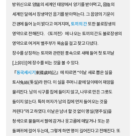
방위신으로 양陽의 세계인 태양에서 양기를 받아먹고, 음陰의
세계인 달에서 장생약인 음기를 받아먹는다. 그 음양의 기운이
간경에 들어 눈이 밝다고 여겨지며,
토끼의 간
또한 불로장생의
영약으로 전해진다. 〈토끼전〉에 나오는 토끼의 간도 불로장생의
영약으로 여겨져 별주부가 목숨을 걸고 찾고 다녔다.
장수를 상징하는 토끼와 관련된 풍속으로 새해 들어 첫 토끼날
[上卯日]에 장수를 비는 것을 볼 수 있다.
『
동국세시기
東國歲時記』에 따르면 “이날 새로 뽑은 실을
토사兔絲(톳실)라 한다. 이 실을 주머니 끝에 달아매어 재앙을
물리친다. 남의 식구를 집에 들이지 않고, 나무로 만든 그릇도
들이지 않는다. 특히 여자가 남의 집에 먼저 들어오는 것을
꺼린다”라고 하였다. 이날은 남녀 할 것 없이 명실(명주실)을
청색으로 물들여서 팔에 감거나 옷고름에 매달거나 또는 문
돌쩌귀에 걸어 두는데, 그렇게 하면 명이 길어진다고 전해진다. 또