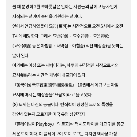
볼 때 분명히 2월 초하룻날은 일하는 사람들의 날이고 농사일이
시작되는 날이며 풍년을 기원하는 날이다.
앞에서 언급하였듯이 묘卯(토끼)는 시간적으로 오전 5시에서 오전
7시에 해당한다. 그래서 묘반卯飯・묘수卯睡・묘음卯飮
(묘주卯酒) 등은 아침밥・새벽잠・아침술(식전 해장술)을 뜻하는
말이 된다.
여기에는 아침 또는 새벽이라는, 하루의 본격적인 시작으로서의
묘시卯時라는 시간적 개념이 내포되어 있다.
『동국이상국후집東國李相國後集』 10권에서 이규보는 아침
묘시에 마시는 해장술을 ‘묘음’이라고 읊고 있다.
(8) 토끼는 다산의 동물이다. 번식력이 왕성한 토끼의 특성을
감안하였는지 모르지만 미국 유명 성인잡지
『플레이보이Playboy』의 로고는 ‘턱시도 타이를 매고 귀를 쫑긋
세운 토끼’이다. 이 플레이보이 토끼 로고는 디자인 역사상 가장