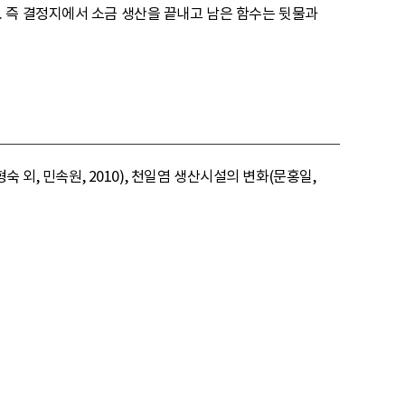
 즉 결정지에서 소금 생산을 끝내고 남은 함수는 뒷물과
 외, 민속원, 2010), 천일염 생산시설의 변화(문홍일,