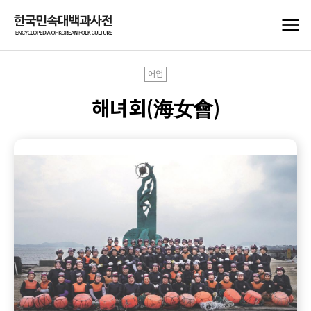
어업
해녀회(海女會)