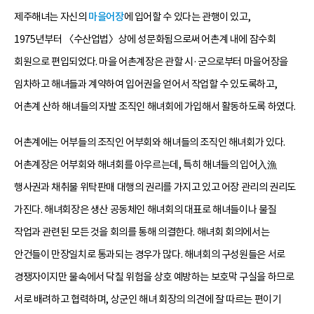
제주해녀는 자신의
마을어장
에 입어할 수 있다는 관행이 있고,
1975년부터 〈수산업법〉상에 성문화됨으로써 어촌계 내에 잠수회
회원으로 편입되었다. 마을 어촌계장은 관할 시·군으로부터 마을어장을
임차하고 해녀들과 계약하여 입어권을 얻어서 작업할 수 있도록하고,
어촌계 산하 해녀들의 자발 조직인 해녀회에 가입해서 활동하도록 하였다.
어촌계에는 어부들의 조직인 어부회와 해녀들의 조직인 해녀회가 있다.
어촌계장은 어부회와 해녀회를 아우르는데, 특히 해녀들의 입어入漁
행사권과 채취물 위탁판매 대행의 권리를 가지고 있고 어장 관리의 권리도
가진다. 해녀회장은 생산 공동체인 해녀회의 대표로 해녀들이나 물질
작업과 관련된 모든 것을 회의를 통해 의결한다. 해녀회 회의에서는
안건들이 만장일치로 통과되는 경우가 많다. 해녀회의 구성원들은 서로
경쟁자이지만 물속에서 닥칠 위험을 상호 예방하는 보호막 구실을 하므로
서로 배려하고 협력하며, 상군인 해녀 회장의 의견에 잘 따르는 편이기