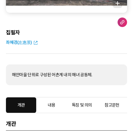
집필자
좌혜경(左惠景)
해안마을 단위로 구성된 어촌계 내의 해녀 공동체.
개관
내용
특징 및 의의
참고문헌
개관