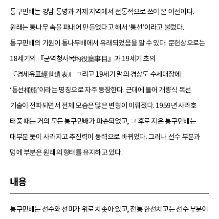
통구민배는 경남 통영과 거제 지역에서 전통적으로 쓰여 온 어선이다.
원래는 통나무 속을 파내어 만들었다고 해서 ‘통선’이라고 불렀다.
통구민배의 기원이 통나무배에서 유래되었음을 알 수 있다. 문헌상으로는
18세기의 『균역청사목均役廳事目』과 19세기 초의
『경세유표經世遺表』 그리고 19세기 말의 경상도 수세대장에
‘통선桶船’이라는 명칭으로 자주 등장한다. 근대에 들어 개량식 목선
기술이 전파되면서 전체 모습은 많은 변형이 이뤄졌다. 1959년 사라호
태풍 때는 거의 모든 통구민배가 파손되었고, 그 후로 지은 통구민배는
대부분 돛이 사라지고 추진력이 동력으로 바뀌었다. 그러나 선수 부분과
멍에 부분은 원래의 형태를 유지하고 있다.
내용
통구민배는 선수와 선미가 위로 치솟아 있고, 전통 한선치고는 선수 부분이