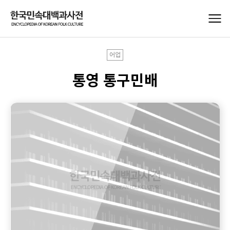
어업
통영 통구민배