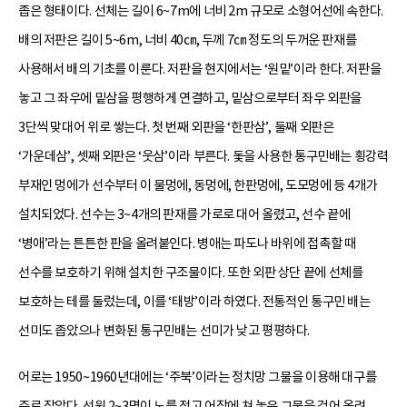
좁은 형태이다. 선체는 길이 6~7m에 너비 2m 규모로 소형어선에 속한다.
배의 저판은 길이 5~6m, 너비 40㎝, 두께 7㎝ 정도의 두꺼운 판재를
사용해서 배의 기초를 이룬다. 저판을 현지에서는 ‘원밑’이라 한다. 저판을
놓고 그 좌우에 밑삼을 평행하게 연결하고, 밑삼으로부터 좌우 외판을
3단씩 맞대어 위로 쌓는다. 첫 번째 외판을 ‘한판삼’, 둘째 외판은
‘가운데삼’, 셋째 외판은 ‘웃삼’이라 부른다. 돛을 사용한 통구민배는 횡강력
부재인 멍에가 선수부터 이 물멍에, 동멍에, 한판멍에, 도모멍에 등 4개가
설치되었다. 선수는 3~4개의 판재를 가로로 대어 올렸고, 선수 끝에
‘병애’라는 튼튼한 판을 올려붙인다. 병애는 파도나 바위에 접촉할 때
선수를 보호하기 위해 설치한 구조물이다. 또한 외판 상단 끝에 선체를
보호하는 테를 둘렀는데, 이를 ‘태방’이라 하였다. 전통적인 통구민 배는
선미도 좁았으나 변화된 통구민배는 선미가 낮고 평평하다.
어로는 1950~1960년대에는 ‘주북’이라는 정치망 그물을 이용해 대구를
주로 잡았다. 선원 2~3명이 노를 젓고 어장에 쳐 놓은 그물을 걷어 올려