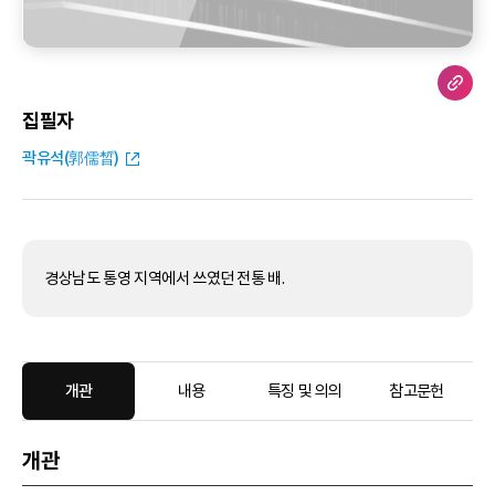
집필자
곽유석(郭儒晳)
경상남도 통영 지역에서 쓰였던 전통 배.
개관
내용
특징 및 의의
참고문헌
개관