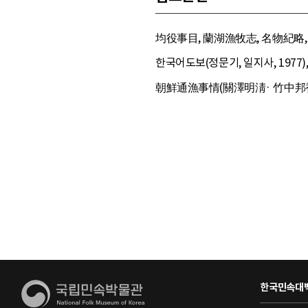
均役事目, 蘭湖漁牧志, 名物紀略
한국어도보(정문기, 일지사, 1977
朝鮮通漁事情(關澤明淸· 竹中邦香, 
한국민속대백