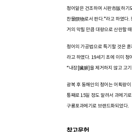
청어알은 건조하여 시판市販하기도 
찬물饌物로서 판다.”라고 하였다.
거의 막힐 만큼 대량으로 산란할 때
청어의 가공법으로 특기할 것은 훈
라고 하였다. 19세기 초에 이미 
“내장[臟腑]을 제거하지 않고 고
광복 후 동해안의 청어는 어획량이 
통째로 15일 정도 말려서 과메기
구룡포과메기로 브랜드화되었다.
참고문헌