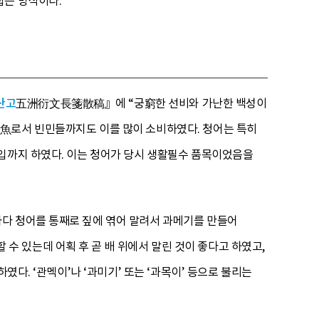
잡는 방식이다.
산고
五洲衍文長箋散稿』에 “궁窮한 선비와 가난한 백성이
衆魚로서 빈민들까지도 이를 많이 소비하였다. 청어는 특히
수입까지 하였다. 이는 청어가 당시 생활필수 품목이었음을
다 청어를 통째로 짚에 엮어 말려서 과메기를 만들어
 있는데 어획 후 곧 배 위에서 말린 것이 좋다고 하였고,
였다. ‘관멕이’나 ‘과미기’ 또는 ‘과목이’ 등으로 불리는