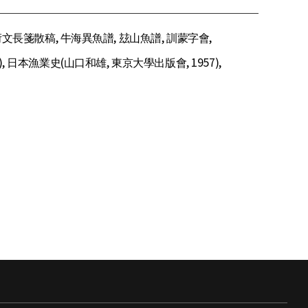
文長箋散稿, 牛海異魚譜, 玆山魚譜, 訓蒙字會,
), 日本漁業史(山口和雄, 東京大學出版會, 1957),