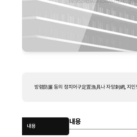
방렴防簾 등의 정치어구定置漁具나 자망刺網, 지인망
내용
내용