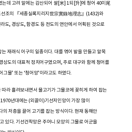
는데 고려 말에는 감산되어 쌀[米] 1되[升]에 청어 40미尾
한 조선조의 『세종실록지리지世宗實錄地理志』(1432)와
라도, 경상도, 함경도 등 전도의 연안에서 어획된 것으로
잡는 재래식 어구의 일종이다. 대를 엮어 발을 만들고 말목
 경상도의 대표적 정치어구였으며, 주로 대구와 함께 청어를
어그물’ 또는 ‘청어망’이라고도 하였다.
를 따라 흘려보내면서 물고기가 그물코에 꽂히게 하여 잡는
1970년대에는 (외끌이)기선저인망이 가장 많이
다의 저층을 끌어 고기를 잡는 방식이다. 현재 동해안
고 있다. 기선건착망은 주머니 모양의 그물로 어군을