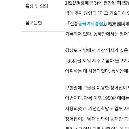
1611년(광해군 3)에 편찬된 허
특징 및 의의
밖에 주지 않았다.”라고 기술되어
참고문헌
『신증
동국여지승람
新增東國與地勝
기록되어 있다. 동해안에서는 청어
경상도 지방에서 가장 역사가 깊은 
[抹木]을 세워 지주로 삼아 물고
어획하는 데 사용되었다. 동해안에서
구한말에 그물을 이용한 청어잡이 
어법이다. 광복 이후 1950년대
사용되었고, 기선건착망도 일부 사용
청어잡이는 남해 선단이 동해안 북