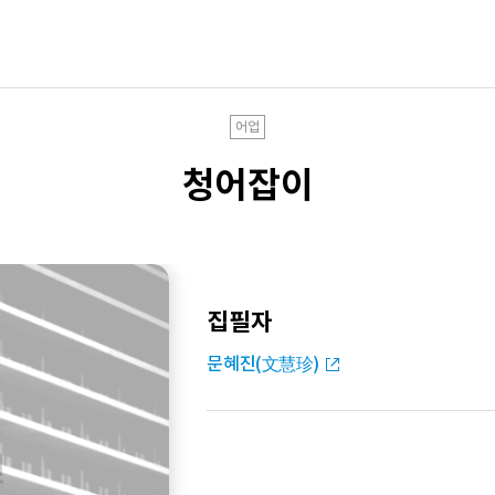
어업
청어잡이
집필자
문혜진(文慧珍)