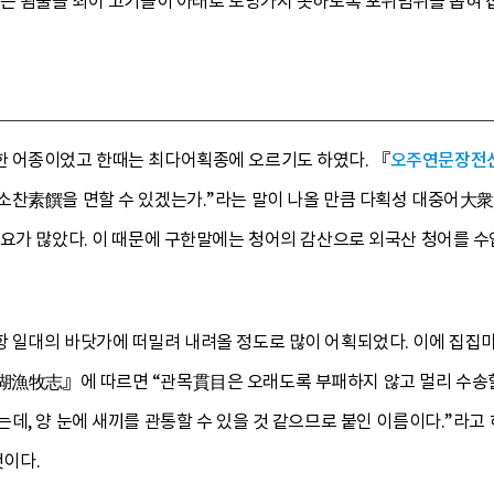
있는 죔줄을 죄어 고기들이 아래로 도망가지 못하도록 포위범위를 좁혀 
 어종이었고 한때는 최다어획종에 오르기도 하였다. 『
오주연문장전
소찬素饌을 면할 수 있겠는가.”라는 말이 나올 만큼 다획성 대중어大
수요가 많았다. 이 때문에 구한말에는 청어의 감산으로 외국산 청어를 
 일대의 바닷가에 떠밀려 내려올 정도로 많이 어획되었다. 이에 집집마
湖漁牧志』에 따르면 “관목貫目은 오래도록 부패하지 않고 멀리 수송할 수
, 양 눈에 새끼를 관통할 수 있을 것 같으므로 붙인 이름이다.”라고 하
것이다.