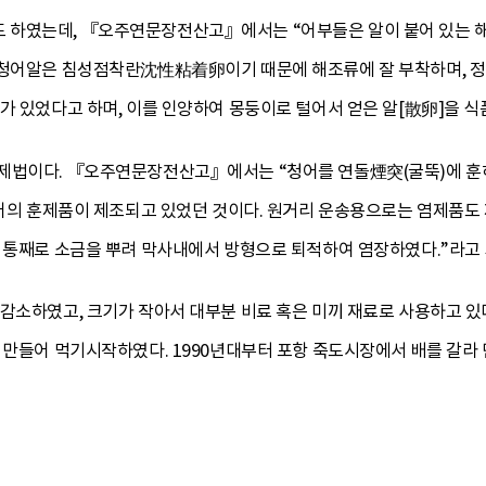
하였는데, 『오주연문장전산고』에서는 “어부들은 알이 붙어 있는 해
 청어알은 침성점착란沈性粘着卵이기 때문에 해조류에 잘 부착하며, 정
가 있었다고 하며, 이를 인양하여 몽둥이로 털어서 얻은 알[散卵]을 
제법이다. 『오주연문장전산고』에서는 “청어를 연돌煙突(굴뚝)에 훈
청어의 훈제품이 제조되고 있었던 것이다. 원거리 운송용으로는 염제품도
기 통째로 소금을 뿌려 막사내에서 방형으로 퇴적하여 염장하였다.”라고 
감소하였고, 크기가 작아서 대부분 비료 혹은 미끼 재료로 사용하고 있
로 만들어 먹기시작하였다. 1990년대부터 포항 죽도시장에서 배를 갈