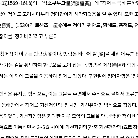
균許筠(1569~1618)의 『성소부부고惺所覆瓿藁』에 “청어는 극히 흔하였
 있어 적어도 고려시대부터 청어잡이가 시작되었음을 알 수 있다. 또
覽』(1530)의 토산조土産條에는 청어가 평안도, 황해도, 충청도, 전
잡이를 ‘청어바리’라고 부른다.
청어잡이 어구는 방렴防簾이다. 방렴은 바다에 발[簾]을 세워 어류를 
기가 가는 길을 횡단하여 한곳으로 모아 잡는다. 방렴은 어장漁帳과 함께
는 이 외에 그물을 이용하여 청어를 잡았다. 구한말에 청어자망은 ‘청
방식은 유자망 방식으로, 이는 그물을 수면에서 수직으로 펼쳐서 조류
에는 동해안에서 청어를 기선저인망·정치망·기선유자망 방식으로 잡았다. 
되었다. 기선저인망은 커다란 자루 모양의 그물을 단 선박 한 척이 바
쪽으로 이동하면서 3~6월 사이에 기선저인망(간혹 기선건착망)으로 잡