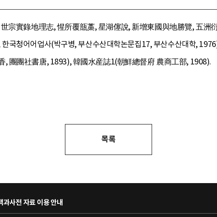
, 世宗實錄地理志, 惺所覆瓿藁, 星湖僿說, 新增東國與地勝覽, 五洲衍
), 한국청어어업사(박구병, 부산수산대학논문집17, 부산수산대학, 1976
團團社書唐, 1893), 韓國水産誌1(朝鮮總督府 農商工部, 1908).
목록
과사전 자료 이용 안내