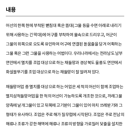
내용
어선의 한쪽 현에 부착된 뻗침대 혹은 뜸대(그물 등을 수면 아래로 내리기
위해 사용하는 긴 막대)에 어구를 부착하여 물속으로 드리우고, 어군이
그물의 위쪽으로 오도록 유인하여 어구에 연결된 돋움줄을 당겨 어획하는
그물 혹은 그런 그물을 사용하는 어법이다. 우리나라에서는 전라남도 남부
연안에서 멸치를 조업 대상으로 하는 채들망과 경상북도 울릉도 연안에서
화살꼴뚜기를 조업 대상으로 하는 채들망이 잘 알려져 있다.
채들망어업 중 멸치를 대상으로 하는 어업은 세 척의 어선이 함께 조업하는
멸치삼척들망어업을 한 척의 어선이 가능하도록 개조한 것으로, 까래그물
양측에 날개그물이 있고 뒤쪽에 고기받이 그물이 있어 마치 쓰레받기와 그
형태가 유사하다. 조업은 주로 해가 질무렵에 시작된다. 조업은 주로 전남의
해류나 조류가 강한 해역에 해류나 조류의 방향을 가로질러 닻줄을 설치한