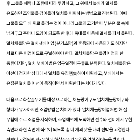
후 그물을 해류나 조류에 따라 투망하고, 그 위에서 불배가 멸치를
유도하면 조임줄을 감아올려 멸치를 어획하는 방법으로 진행된다. 이때
그물을 모두 배 위로 올리는 것이 아니라그물의 고기받이 부분은 물 속에
남겨두고 주머니 모양이 되도록 한 후에 족대를 이용해 멸치를 퍼서 올린다.
멸치채들망은 멸치챗배어업(분기초망)과 혼용되어 사용되기도 하지만
서로 다른 어업이므로 구별하여야 한다. 멸치채들망은 들망어업의 한
종류이지만, 멸치 챗배어법은 입구일정어구류로 분류된다. 멸치채들망은
어선이 정지한 상태에서 멸치를 유집誘集하여 어획하고, 챗배에서는
유집된 멸치를 어선이 움직이면서 어획한다는 차이가 있다.
다음으로 화살꼴뚜기를 대상으로 하는 채들망어구도 멸치채들망어구와
형태가 유사하지만 조업방법은 차이가 있다. 멸치채들망어업처럼 해 질
무렵에 주로 조업을 시작하며, 조업해역에 도착하면 선수와 선미에서 우현
측면과 좌현 측면에 직각이 되도록 총 네 개의 닻을 내려 선박을 고정한다.
선박이 고정되면 좌·우현에 화살꼴뚜기 유집을 위한 집어등을 밝힌다.