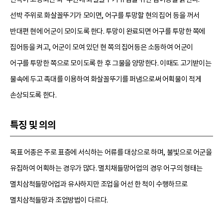
선박 주위로 화살꼴뚜기가 모이면, 어구를 투망할 현의 집어 등을 꺼서
반대편 현에 어군이 모이도록 한다. 투망이 완료되면 어구를 투망한 쪽에
집어등을 켜고, 어군이 모여 있던 현 쪽의 집어등은 소등하여 어군이
어구를 투망한 쪽으로 모이도록 한 후 그물을 양망한다. 이때도 고기받이는
물속에 두고 족대를 이용하여 화살꼴뚜기를 퍼냄으로써 어획물이 적게
손상되도록 한다.
특징 및 의의
목표 어종은 주로 표층에 서식하는 어류를 대상으로 하며, 불빛으로 어군을
유집하여 어획하는 경우가 많다. 멸치채들망어업의 경우 어구의 형태는
멸치삼척들망어업과 유사하지만 조업을 어선 한 척이 수행하므로
멸치삼척들망과 조업방법이 다르다.