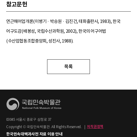
참고문헌
연근해어업개론(이병기 · 박승원 · 김진건, 태화출판사, 1983), 한국
어구도감(배봉성, 국립수산과학원, 2002), 한국의 어구어법
(수산업협동조합중앙회, 성진사, 1988).
목록
03045 서울시 종로구 삼청로 37
Copyright © 국립민속박물관. All Rights Reserved.
|
저작권정책
한국민속대백과사전 자료 이용 안내