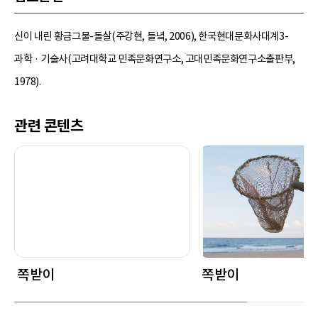
신이 내린 황금그물-돌살(주강현, 들녘, 2006), 한국현대문화사대계3-
과학 · 기술사(고려대학교 민족문화연구소, 고대민족문화연구소출판부,
1978).
관련 콘텐츠
쪽받이
쪽받이