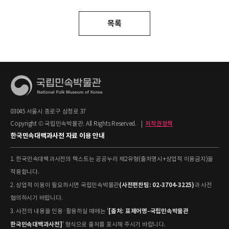
목록
03045 서울시 종로구 삼청로 37
Copyright © 국립민속박물관. All Rights Reserved.
|
저작권정책
한국민속대백과사전 자료 이용 안내
1. 한국민속대백과사전의 텍스트는 공공누리 제2유형(출처명시+상업적 이용금지)을
적용합니다.
(사전편찬팀: 02-3704-3225)
2. 상업적 이용이 필요하시면 국립민속박물관
과 사전
협의하시기 바랍니다.
[출처: 표제어명–국립민속박물관
3. 사전의 내용을 인용·활용하실 때에는 '
한국민속대백과사전]
' 형식으로 출처를 표시해 주시기 바랍니다.