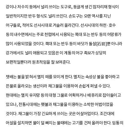
강이나 저수지 등에서 널리 쓰이는 도구로, 둥글게 생긴 잠자리채 형식이
일반적이지만 반두 형식도 널리 쓰인다. 손도구는 오랜 역사를 지닌
어구들로, 적어도 선사시대로 거슬러 올라간다. 선사시대의 하천·호수
등의 내수면에서는 주로 천렵에서 사용되는 쪽대 또는 반두 등의 어망류가
많이 사용되었을 것이다. 쪽대 또는 반두 등이 바닷가 돌살[石箭]뿐 아니라
강가에서도 널리 애용되고 있음은 이 계통의 어구 족보가 상당히
보편적일뿐더러 원초적임을 잘 보여준다.
챗배는 불을 밝혀서 멸치 떼를 모이게 한다. 멸치는 속성상 불을 좋아하고
뜬물로 올라오는 생선이라 채그물을 이용하여 손쉽게 퍼낼 수 있다.
현대에는 멸치 유자망 등의 대형 그물로 어획하거나 배후리로 잡아들이고
있으나, 전통시대에는 횃불과 채그물을 이용하는 소박한 어법이었을
것이다. 채그물이 가장 긴요하게 쓰이는 곳은 어살어업이다. 조간대에
어살을 설치하면 물이 덜 빠지는 물때에는 고기를 건져 올려야 한다. 임통의