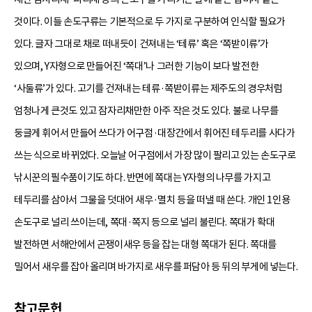
것이다. 이들 손도구류는 기본적으로 두 가지로 구분하여 인식할 필요가
있다. 글자 그대로 채로 떠내듯이 건져내는 ‘테류’ 혹은 ‘쪽받이류’가
있으며, Y자형으로 만들어진 ‘쪽대’나 그러한 기능이 보다 발전한
‘사둘류’가 있다. 고기를 건져내는 테류·쪽받이류는 제주도의 경우처럼
엄청나게 큰것도 있고 잠자리채만한 아주 작은 것도 있다. 불로 나무를
둥글게 휘어서 만들어 쓰다가 어구점·대장간에서 휘어진 테두리를 사다가
쓰는 식으로 바뀌었다. 오늘날 어구점에서 가장 많이 팔리고 있는 손도구로
낚시꾼의 필수품이기도 하다. 반면에 쪽대는 Y자형의 나무를 가지고
테두리를 삼아서 그물을 덧대어 새우·멸치 등을 떠낼 때 쓴다. 개인 1인용
손도구로 널리 쓰이는데, 쪽대·쪽지 등으로 널리 불린다. 쪽대가 확대
발전하면 서해안에서 곤쟁이새우 등을 잡는 대형 쪽대가 된다. 쪽대를
밀어서 새우를 잡아 올리며 바가지로 새우를 퍼담아 등 뒤의 부게에 넣는다.
참고문헌