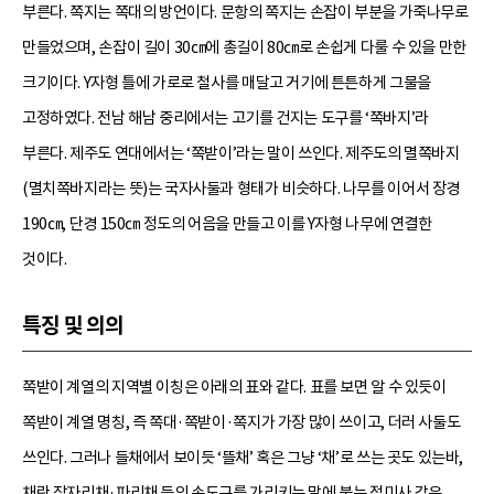
부른다. 쪽지는 쪽대의 방언이다. 문항의 쪽지는 손잡이 부분을 가죽나무로
만들었으며, 손잡이 길이 30㎝에 총길이 80㎝로 손쉽게 다룰 수 있을 만한
크기이다. Y자형 틀에 가로로 철사를 매달고 거기에 튼튼하게 그물을
고정하였다. 전남 해남 중리에서는 고기를 건지는 도구를 ‘쪽바지’라
부른다. 제주도 연대에서는 ‘쪽받이’라는 말이 쓰인다. 제주도의 멸쪽바지
(멸치쪽바지라는 뜻)는 국자사둘과 형태가 비슷하다. 나무를 이어서 장경
190㎝, 단경 150㎝ 정도의 어음을 만들고 이를 Y자형 나무에 연결한
것이다.
특징 및 의의
쪽받이 계열의 지역별 이칭은 아래의 표와 같다. 표를 보면 알 수 있듯이
쪽받이 계열 명칭, 즉 쪽대·쪽받이·쪽지가 가장 많이 쓰이고, 더러 사둘도
쓰인다. 그러나 들채에서 보이듯 ‘뜰채’ 혹은 그냥 ‘채’로 쓰는 곳도 있는바,
채란 잠자리채·파리채 등의 손도구를 가리키는 말에 붙는 접미사 같은