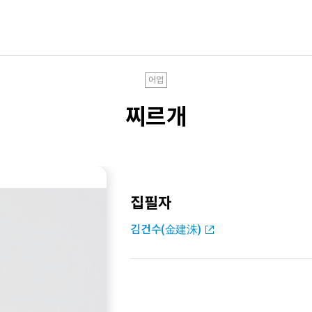
어업
찌르개
집필자
김건수(金建洙)