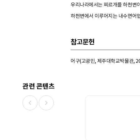
우리나라에서는 찌르개를 하천변이나 해
하천변에서 이루어지는 내수면어업
참고문헌
어구(고광민, 제주대학교박물관, 200
관련 콘텐츠