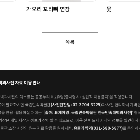
가오리 꼬리뼈 연장
뭇
목록
과사전 자료 이용 안내
대백과사전의 텍스트는 공공누리 제2유형(출처명시+상업적 이용금지)을 적용합니다.
이용이 필요하시면 국립민속박물관
(사전편찬팀: 02-3704-3225)
과 사전 협의하시기 바
용을 인용·활용하실 때에는 '
[출처: 표제어명–국립민속박물관 한국민속대백과사전]
' 
 동영상은 개별 저작권 정보가 상이할 수 있으므로, 이용 전 반드시 저작권 정보를 확인하시
박물관 소장 사진의 원본 자료 활용을 원하시면,
유물과학과(031-580-5877)
로 문의하