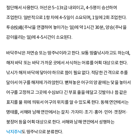
절단해서 사용한다. 어선은 5~13t급 내외이고, 4~5명이 승선하여
조업한다. 일반적으로 1항 차에 4~5일이 소요되며, 1일에 2회 조업한다.
투승投繩(주낙을 연결하여 놓아가는 일)에 약 1시간 30분, 양승(주낙을
감아올리는 일)에 4~5시간이 소요된다.
바닥주낙은 저연승 또는 땅주낙이라고 한다. 보통 땅줄낚시라고도 하는데,
해저 바닥 또는 바닥 가까운 곳에서 서식하는 어류를 어획 대상으로 한다.
낚시가 해저 바닥에 닿아야 하므로 뜸이 필요 없다. 적당한 간격으로 추를
달아서 어구를 해저에 가라앉힌다. 뻗쳐놓은 어구의 양 끝에는 닻을 놓아서
어구를 고정하고 그곳에 수심보다 긴 부표 줄을 매달고 깃발이나 뜸 같은
표지를 물 위에 띄워서 어구의 위치를 알 수 있도록 한다. 동해 연안에서는
명태를, 서해와 남해 연안에서는 갈치·가자미·조기·홍어·민어·갯장어·
붕장어 등을 어획 대상으로 한다. 서해와 남해 연안에서 성행하는
낙지주낙
도 땅주낙으로 분류한다.