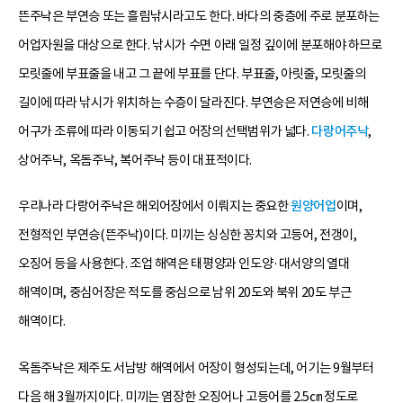
뜬주낙은 부연승 또는 흘림낚시라고도 한다. 바다의 중층에 주로 분포하는
어업자원을 대상으로 한다. 낚시가 수면 아래 일정 깊이에 분포해야 하므로
모릿줄에 부표줄을 내고 그 끝에 부표를 단다. 부표줄, 아릿줄, 모릿줄의
길이에 따라 낚시가 위치하는 수층이 달라진다. 부연승은 저연승에 비해
어구가 조류에 따라 이동되기 쉽고 어장의 선택범위가 넓다.
다랑어주낙
,
상어주낙, 옥돔주낙, 복어주낙 등이 대표적이다.
우리나라 다랑어주낙은 해외어장에서 이뤄지는 중요한
원양어업
이며,
전형적인 부연승(뜬주낙)이다. 미끼는 싱싱한 꽁치와 고등어, 전갱이,
오징어 등을 사용한다. 조업 해역은 태평양과 인도양·대서양의 열대
해역이며, 중심어장은 적도를 중심으로 남위 20도와 북위 20도 부근
해역이다.
옥돔주낙은 제주도 서남방 해역에서 어장이 형성되는데, 어기는 9월부터
다음 해 3월까지이다. 미끼는 염장한 오징어나 고등어를 2.5㎝ 정도로