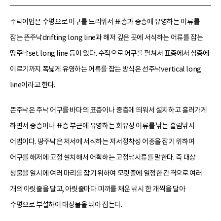
주낙어법은 수평으로 어구를 드리워서 표층과 중층에 유영하는 어류를
잡는 뜬주낙drifting long line과 해저 깊은 곳에 서식하는 어류를 잡는
땅주낙set long line 등이 있다. 수직으로 어구를 펼쳐서 표층에서 심층에
이르기까지 폭넓게 유영하는 어류를 잡는 방식은 선주낙vertical long
line이라고 한다.
뜬주낙은 주낙 어구를 바다의 표층이나 중층에 띄워서 설치하고 흘러가게
하면서 중층이나 표층 부근에 유영하는 회유성 어류를 낚는 흘림낚시
어법이다. 땅주낙은 저서에 서식하는 저서정착성 어종을 잡기 위하여
어구를 해저에 고정 설치해서 어획하는 고정낚시류를 말한다. 즉 대상
생물을 일시에 여러 마리를 잡기 위하여 모릿줄에 일정한 간격으로 여러
개의 아릿줄을 달고, 아릿줄마다 미끼를 채운 낚시 한 개씩을 달아
수평으로 부설하여 대상물을 낚아 잡는다.