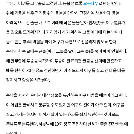
부분에 미끼를 고무줄로 고정한다. 등불은 보통
오동나무
로 만든 받침대
위에 기둥을 세우고 기둥 위에 등불을 단단히 고정하여 사용한다. 등불
아래쪽으로 긴 줄을 내고 그 아래에 작은 돌을 달아 침자沈子(어구漁具가
물 밑으로 드리워지거나 가라앉게 하기 위하여 그물 아래에 다는 납이나
돌로 만든 추)의 역할을 하여 어구가 측면으로 휩쓸리지 않도록 한다.
주낙의 한쪽 끝에는 끌줄(배에 그물을 달아 끄는 줄)을 묶어 배에 연결한다.
해 질무렵에 투승을 시작하여 투승이 완료되면 끌줄을 선미에 연결하고
배를 천천히 30분 정도 전진하면서 아주 느리게 어구를 끌고 간 다음 배를
정지하고 양승을 시작한다.
주낙을 서서히 끌어서 대상 생물을 유인하는 어구 어법을 예승이라고 한다.
이 어법은 끌낚시로 분류할 수도 있지만 어구의 길이가 아주 길며, 어구를
끌고 가기는 하지만 미끼가 살아 있는 효과를 줘서 유인하는 것이므로
주낙류로 분류한다. 하룻밤에 10회 정도 조업하며 날씨가 좋은 잔잔한 날에
조업한다.