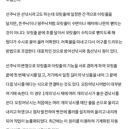
선주낙은 선낚시라고도 하는데 모릿줄에 일정한 간격으로 아릿줄을
달지만, 뜬주낙이나 땅주낙처럼 모릿줄이 수면이나 해저에 나란히 뻗치는
것이 아니다. 모릿줄 끝에 추를 달아서 모릿줄이 수직으로 뻗치도록 해
뒀다가 수시로 끌어 올려 어획한다. 어획물을 따내고 다시 어구를 드리우는
방법으로 조업한다. 대표적인 것으로 방어선낚시와 돔선낚시 등이 있다.
선주낙의 변형으로 모릿줄과 아릿줄의 기능을 서로 겸하게 하여 모릿줄
끝에 첫 번째 낚시를 달고, 거기에서 일정 길이의 낚싯줄을 내어 그 끝에
다음 낚시를 매다는 식으로 연결하는 것도 있다. 오징어낚시어법이 대부분
여기에 속한다. 이 경우 1개의 낚시 채에 여러 개의 낚시가 붙은 겹낚시를
쓴다. 오징어낚시는 처음에는 여러 개의 낚시를 매단 줄을 손으로 올리고
내리고 하였으나 점차 발전하여 뱃전에 롤러를 설치하여 올리고 내리게
되어 작업이 능률화되었다. 최근에는 이 원리를 이용하여 기계화된 자동