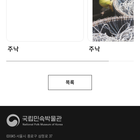
주낙
주낙
목록
03045 서울시 종로구 삼청로 37