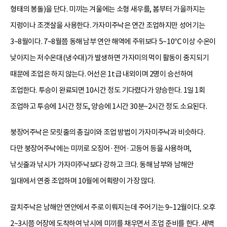
형태의 봉돌)을 단다. 미끼는 겨울에는 소형 새우를, 봄부터 가을까지는
지렁이나 조갯살을 사용한다. 가자미주낙은 연간 조업하지만 성어기는
3~8월이다. 7~8월쯤 동해 남부 연안 해역에 주위보다 5~10℃ 이상 수온이
낮아지는 저수온대(냉수대)가 발생하면 가자미의 먹이 활동이 중지되기
때문에 조업은 하지 않는다. 어선은 1t급 내외이며 2명이 승선하여
조업한다. 투승이 완료되면 10시간 정도 기다렸다가 양승한다. 1일 1회
조업하고 투승에 1시간 정도, 양승에 1시간 30분~2시간 정도 소요된다.
붕장어주낙은 모릿줄의 총길이와 조업 방법이 가자미주낙과 비슷하다.
다만 붕장어주낙에는 미끼로 오징어·전어·고등어 등을 사용하며,
낚싯줄과 낚시가 가자미주낙보다 강하고 크다. 동해 남부와 남해안
일대에서 연중 조업하며 10월에 어획량이 가장 많다.
갈치주낙은 남해안 연안에서 주로 이뤄지는데 주어기는 9~12월이다. 오후
2~3시쯤 어장에 도착하여 낚시에 미끼를 채우면서 조업 준비를 한다. 새벽