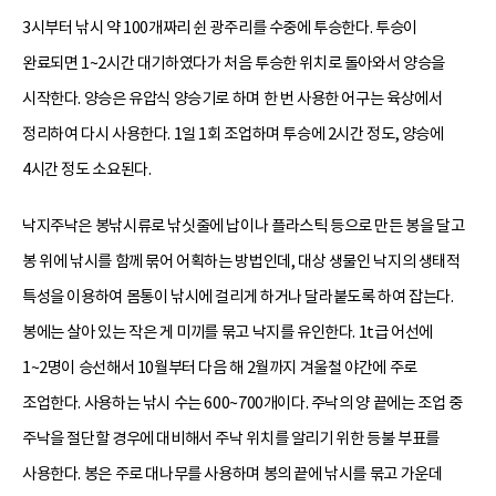
3시부터 낚시 약 100개짜리 쉰 광주리를 수중에 투승한다. 투승이
완료되면 1~2시간 대기하였다가 처음 투승한 위치로 돌아와서 양승을
시작한다. 양승은 유압식 양승기로 하며 한 번 사용한 어구는 육상에서
정리하여 다시 사용한다. 1일 1회 조업하며 투승에 2시간 정도, 양승에
4시간 정도 소요된다.
낙지주낙은 봉낚시류로 낚싯줄에 납이나 플라스틱 등으로 만든 봉을 달고
봉 위에 낚시를 함께 묶어 어획하는 방법인데, 대상 생물인 낙지의 생태적
특성을 이용하여 몸통이 낚시에 걸리게 하거나 달라붙도록 하여 잡는다.
봉에는 살아 있는 작은 게 미끼를 묶고 낙지를 유인한다. 1t급 어선에
1~2명이 승선해서 10월부터 다음 해 2월까지 겨울철 야간에 주로
조업한다. 사용하는 낚시 수는 600~700개이다. 주낙의 양 끝에는 조업 중
주낙을 절단할 경우에 대비해서 주낙 위치를 알리기 위한 등불 부표를
사용한다. 봉은 주로 대나무를 사용하며 봉의 끝에 낚시를 묶고 가운데