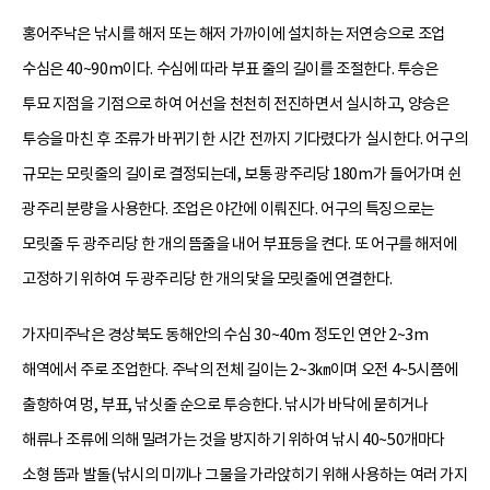
홍어주낙은 낚시를 해저 또는 해저 가까이에 설치하는 저연승으로 조업
수심은 40~90m이다. 수심에 따라 부표 줄의 길이를 조절한다. 투승은
투묘 지점을 기점으로 하여 어선을 천천히 전진하면서 실시하고, 양승은
투승을 마친 후 조류가 바뀌기 한 시간 전까지 기다렸다가 실시한다. 어구의
규모는 모릿줄의 길이로 결정되는데, 보통 광주리당 180m가 들어가며 쉰
광주리 분량을 사용한다. 조업은 야간에 이뤄진다. 어구의 특징으로는
모릿줄 두 광주리당 한 개의 뜸줄을 내어 부표등을 켠다. 또 어구를 해저에
고정하기 위하여 두 광주리당 한 개의 닻을 모릿줄에 연결한다.
가자미주낙은 경상북도 동해안의 수심 30~40m 정도인 연안 2~3m
해역에서 주로 조업한다. 주낙의 전체 길이는 2~3㎞이며 오전 4~5시쯤에
출항하여 멍, 부표, 낚싯줄 순으로 투승한다. 낚시가 바닥에 묻히거나
해류나 조류에 의해 밀려가는 것을 방지하기 위하여 낚시 40~50개마다
소형 뜸과 발돌(낚시의 미끼나 그물을 가라앉히기 위해 사용하는 여러 가지