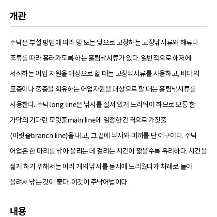
개관
주낙은 부설 방법에 따라 멍 또는 닻으로 고정하는 고정낚시류와 해류나
조류를 따라 흘러가도록 하는 흘림낚시류가 있다. 일반적으로 해저에
서식하는 어업 자원을 대상으로 할 때는 고정낚시류를 사용하고, 바다의
표층이나 중층을 회유하는 어업자원을 대상으로 할 때는 흘림낚시류를
사용한다. 주낙long line은 낚시를 질서 있게 드리워야 하므로 보통 한
가닥의 기다란 모릿줄main line에 일정한 간격으로 가짓줄
(아릿줄branch line)을 내고, 그 끝에 낚시와 미끼를 단 어구이다. 주낙
어업은 한 마리를 낚아 올리는 데 걸리는 시간이 짧을수록 유리하다. 시간을
짧게 하기 위해서는 여러 개의 낚시를 동시에 드리웠다가 차례로 들어
올려서 낚는 것이 좋다. 이것이 주낙어법이다.
내용