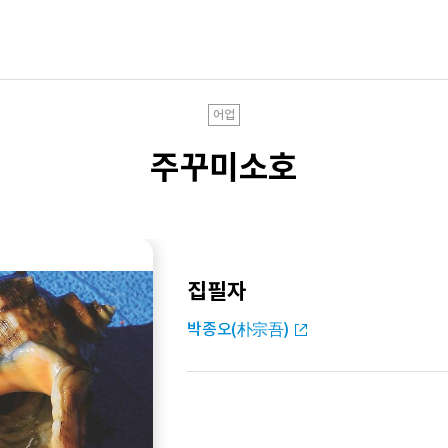
어업
주꾸미소호
집필자
박종오(朴宗吾)