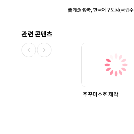
蘭湖魚名考, 한국어구도감(국립수산과학
관련 콘텐츠
주꾸미소호 제작