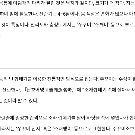
통에 여덟개의 다리가 달린 것은 낙지와 같지만, 크기가 더 작다. 지는 
하며 밤에 활동한다. 산란기는 4~6월이다. 몸 색깔은 변화가 많으나 대
 것이 특징이다. 전라도와 충청도에서는 ‘쭈꾸미’ ‘쭈깨미’ 등으로 부르
.
둥의 빈 껍데기를 이용한 전통적인 방식으로 잡는다. 주꾸미는 수심이 
식·산란한다. 『난호어명고蘭湖魚名考』에 “조개껍데기 속에 살아서 이
것이라 할 수 있다.
 모릿줄에 일정한 간격으로 소라 껍데기를 달아 바닷물 속에 넣었다가 
따라서는 ‘쭈꾸미 단지’ 혹은 ‘소래팽이’ 등으로도 표현한다. 주꾸미