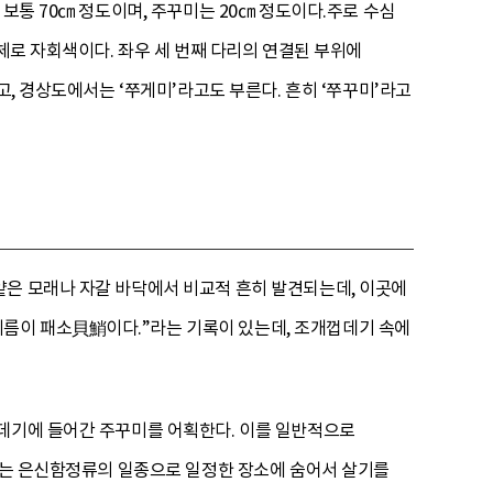
보통 70㎝ 정도이며, 주꾸미는 20㎝ 정도이다.주로 수심
체로 자회색이다. 좌우 세 번째 다리의 연결된 부위에
고, 경상도에서는 ‘쭈게미’라고도 부른다. 흔히 ‘쭈꾸미’라고
얕은 모래나 자갈 바닥에서 비교적 흔히 발견되는데, 이곳에
름이 패소貝鮹이다.”라는 기록이 있는데, 조개껍데기 속에
껍데기에 들어간 주꾸미를 어획한다. 이를 일반적으로
소호는 은신함정류의 일종으로 일정한 장소에 숨어서 살기를