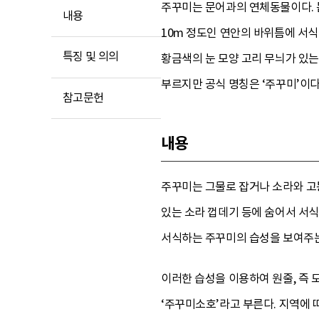
주꾸미는 문어과의 연체동물이다. 몸
내용
10m 정도인 연안의 바위틈에 서식
특징 및 의의
황금색의 눈 모양 고리 무늬가 있는
부르지만 공식 명칭은 ‘주꾸미’이다
참고문헌
내용
주꾸미는 그물로 잡거나 소라와 고
있는 소라 껍데기 등에 숨어서 서
서식하는 주꾸미의 습성을 보여주는 
이러한 습성을 이용하여 원줄, 즉
‘주꾸미소호’라고 부른다. 지역에 