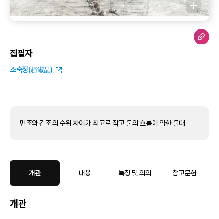
집필자
조숙정(趙淑晶)
만조와 간조의 수위 차이가 최고로 작고 물의 흐름이 약한 물때.
개관
내용
특징 및 의의
참고문헌
개관