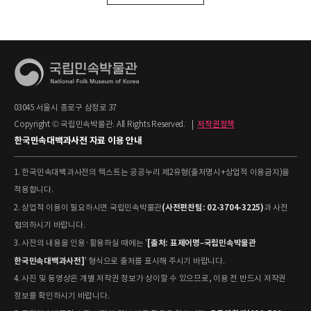
03045 서울시 종로구 삼청로 37
Copyright © 국립민속박물관. All Rights Reserved.
|
저작권정책
한국민속대백과사전 자료 이용 안내
1. 한국민속대백과사전의 텍스트는 공공누리 제2유형(출처명시+상업적 이용금지)을
적용합니다.
(사전편찬팀: 02-3704-3225)
2. 상업적 이용이 필요하시면 국립민속박물관
과 사전
협의하시기 바랍니다.
[출처: 표제어명–국립민속박물관
3. 사전의 내용을 인용·활용하실 때에는 '
한국민속대백과사전]
' 형식으로 출처를 표시해 주시기 바랍니다.
4. 사진 및 동영상은 개별 저작권 정보가 상이할 수 있으므로, 이용 전 반드시 저작권
정보를 확인하시기 바랍니다.