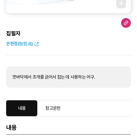
집필자
은현정(殷賢貞)
갯바닥에서 조개를 긁어서 잡는 데 사용하는 어구.
내용
참고문헌
내용