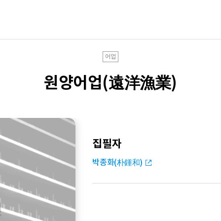
어업
원양어업(遠洋漁業)
집필자
박종화(朴鍾和)