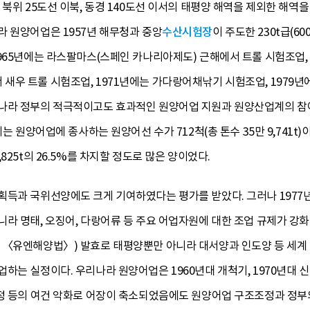
 북위 25도선 이북, 동경 140도선 이서의 태평양 해역을 제외한 해역
라 원양어업은 1957년 해무청과 중앙
수산시험장
이 주도한 230t급(
965년에는 라스팔마스(스페인 카나리아제도) 근해에서 트롤 시험조업, 
새우 트롤 시험조업, 1971년에는 가다랑어채낚기 시험조업, 1979
나라 정부의 적극적이고도 효과적인 원양어업 지원과 원양산업계의 참
는 원양어업에 종사하는 원양어선 수가 712척(총 톤수 35만 9,741t)이
825t의 26.5%를 차지할 정도로 많은 양이었다.
획득과 국위선양에도 크게 기여하였다는 평가를 받았다. 그러나 1977
라 명태, 오징어, 다랑어류 등 주요 어업자원에 대한 조업 규제가 강화
 〈유엔해양법〉) 발효로 태평양뿐만 아니라 대서양과 인도양 등 세계
하는 실정이다. 우리나라 원양어업은 1960년대 개척기, 1970년대 신
설정 등의 여건 악화로 어장이 축소되었음에도 원양어업 구조조정과 정부