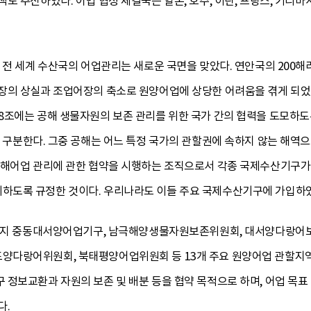
 추진하였다. 어업 협정 체결국은 일본, 호주, 이란, 프랑스, 키리바시,
 전 세계 수산국의 어업관리는 새로운 국면을 맞았다. 연안국의 200
장의 상실과 조업어장의 축소로 원양어업에 상당한 어려움을 겪게 되었
8조에는 공해 생물자원의 보존 관리를 위한 국가 간의 협력을 도모하
로 구분한다. 그중 공해는 어느 특정 국가의 관할권에 속하지 않는 해역
공해어업 관리에 관한 협약을 시행하는 조직으로서 각종 국제수산기구가
하도록 규정한 것이다. 우리나라도 이들 주요 국제수산기구에 가입하였
5년까지 중동대서양어업기구, 남극해양생물자원보존위원회, 대서양다랑어
다랑어위원회, 북태평양어업위원회 등 13개 주요 원양어업 관할지역
정보교환과 자원의 보존 및 배분 등을 협약 목적으로 하며, 어업 목표
다.