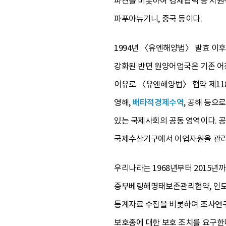
파견을 비롯하여 경제협력 등 지원책도
파푸아뉴기니, 중국 등이다.
1994년 〈유엔해양법〉 발효 이후
강화된 반면 원양어업국은 기존 어
이유로 〈유엔해양법〉 협약 제11
영해,
배타적경제수역
, 공해 등으
있는 국제사회의 공동 영역이다. 
국제수산기구에서 어업자원을 관리
우리나라는 1968년부터 201
중부베링해명태보존관리협약, 인도양
통계자료 수집을 비롯하여 조사연구 
보호종에 대한 보호 조치를 요구한