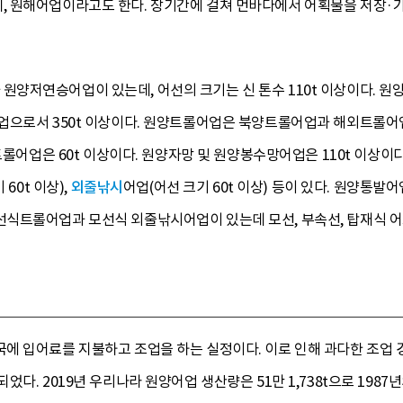
 원해어업이라고도 한다. 장기간에 걸쳐 먼바다에서 어획물을 저장·
양저연승어업이 있는데, 어선의 크기는 신 톤수 110t 이상이다. 원양
업으로서 350t 이상이다. 원양트롤어업은 북양트롤어업과 해외트롤어업
우트롤어업은 60t 이상이다. 원양자망 및 원양봉수망어업은 110t 이
60t 이상),
외줄낚시
어업(어선 크기 60t 이상) 등이 있다. 원양통발
식트롤어업과 모선식 외줄낚시어업이 있는데 모선, 부속선, 탑재식 어
 입어료를 지불하고 조업을 하는 실정이다. 이로 인해 과다한 조업 경
다. 2019년 우리나라 원양어업 생산량은 51만 1,738t으로 1987년