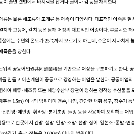
동이 줄면 갯벌에서 바지락을 잡거나 굴이나 김 등을 채취한다.
는 물론 해조류와 조개류 등 어족이 다양하다. 대표적인 어족은 멸치, 고등어
히 멸치와 고등어, 갈치 등은 남해 어장의 대표적인 어종이다. 쿠로시오 
여름철에는 수면의 온도가 25℃까지 오르기도 하는데, 수온이 지나치게
떼죽음을 당한다.
단위의 공동어업권共同漁業權을 기반으로 어장을 구분하기도 한다. 공
 만들고 어촌계원이 공동으로 경영하는 어업을 말한다. 공동어업의 종류
하여 패류·해조류 또는 해양수산부 장관이 정하는 정착성 수산물을 포
·제주는 15m) 이내의 범위이며 맨손, 나잠, 간단한 채취 용구, 잠수기
·선인망·예인망·휘라망·분기초망·들망 등을 사용하여 포획하는 어업으로
전용으로 한곳에서 건망·설망·인망·조망·선망·집어·일본조·통발·연승
0m(경기·충남·전북은 2,000m) 이내의 범위이다.