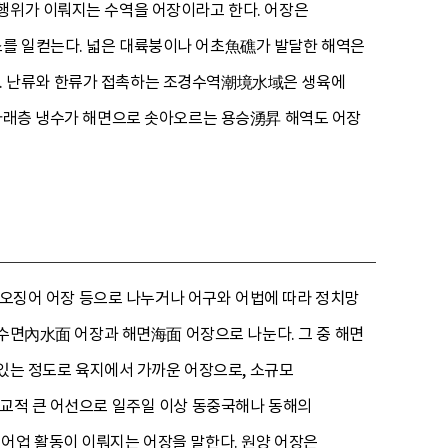
 행위가 이뤄지는 수역을 어장이라고 한다. 어장은
소를 일컫는다. 넓은 대륙붕이나 어초魚礁가 발달한 해역은
다. 난류와 한류가 접촉하는 조경수역潮境水域은 생육에
 아래층 냉수가 해면으로 솟아오르는 용승湧昇 해역도 어장
, 오징어 어장 등으로 나누거나 어구와 어법에 따라 정치망
 내수면內水面 어장과 해면海面 어장으로 나눈다. 그 중 해면
 있는 정도로 육지에서 가까운 어장으로, 소규모
비교적 큰 어선으로 일주일 이상 동중국해나 동해의
 어업 활동이 이뤄지는 어장을 말한다. 원양 어장은