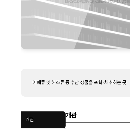
어패류 및 해조류 등 수산 생물을 포획·채취하는 곳.
개관
개관