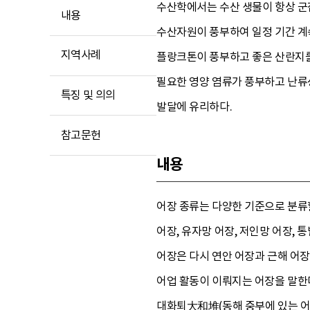
수산학에서는 수산 생물이 항상 군
내용
수산자원이 풍부하여 일정 기간 계
지역사례
플랑크톤이 풍부하고 좋은 산란지를
필요한 영양 염류가 풍부하고 난류
특징 및 의의
발달에 유리하다.
참고문헌
내용
어장 종류는 다양한 기준으로 분류할
어장, 유자망 어장, 저인망 어장,
어장은 다시 연안 어장과 근해 어장
어업 활동이 이뤄지는 어장을 말한
대화퇴大和堆(동해 중부에 있는 어