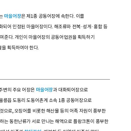
지는
마을어장
은 제1종 공동어장에 속한다. 이를
화되어 인정된 마을어장이다. 해조류와 전복·성게·홍합 등
 보여준다. 개인이 마을어장의 공동어업권을 획득하기
權을 획득하여야 한다.
 주변의 주요 어장은
마을어장
과 대화퇴어장으로
 울릉읍 도동리 도동어촌계 소속 1종 공동어장으로
 것으로, 오징어를 비롯한 해산물 등의 어족 자원이 풍부한
상하는 동한난류가 서로 만나는 해역으로 플랑크톤이 풍부한