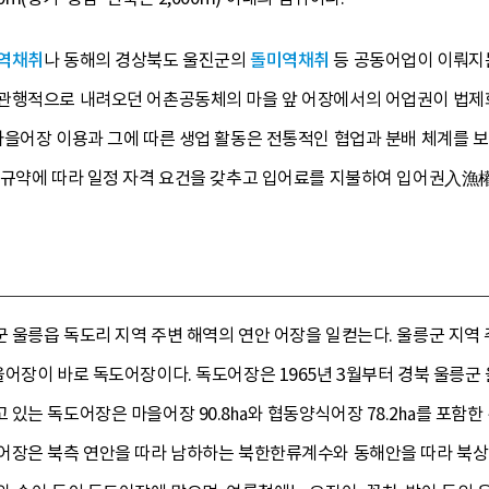
역채취
나 동해의 경상북도 울진군의
돌미역채취
등 공동어업이 이뤄
관행적으로 내려오던 어촌공동체의 마을 앞 어장에서의 어업권이 법제
마을어장 이용과 그에 따른 생업 활동은 전통적인 협업과 분배 체계를
 규약에 따라 일정 자격 요건을 갖추고 입어료를 지불하여 입어권入漁
 울릉읍 독도리 지역 주변 해역의 연안 어장을 일컫는다. 울릉군 지역
을어장이 바로 독도어장이다. 독도어장은 1965년 3월부터 경북 울릉군
있는 독도어장은 마을어장 90.8㏊와 협동양식어장 78.2㏊를 포함한
어장은 북측 연안을 따라 남하하는 북한한류계수와 동해안을 따라 북