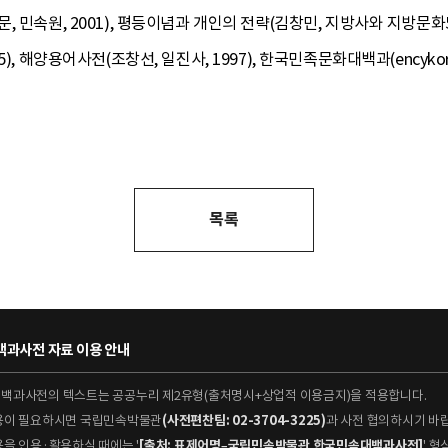
 민속원, 2001), 평등이념과 개인의 전략(김창민, 지방사와 지방문화5
, 해양용어사전(조창선, 일진사, 1997), 한국민족문화대백과(encykorea.
목록
과사전 자료 이용 안내
대백과사전의 텍스트는 공공누리 제2유형(출처명시+상업적 이용금지)을 적용합니다.
이용이 필요하시면 국립민속박물관
(사전편찬팀: 02-3704-3225)
과 사전 협의하시기 바
용을 인용·활용하실 때에는 '
[출처: 표제어명–국립민속박물관 한국민속대백과사전]
' 