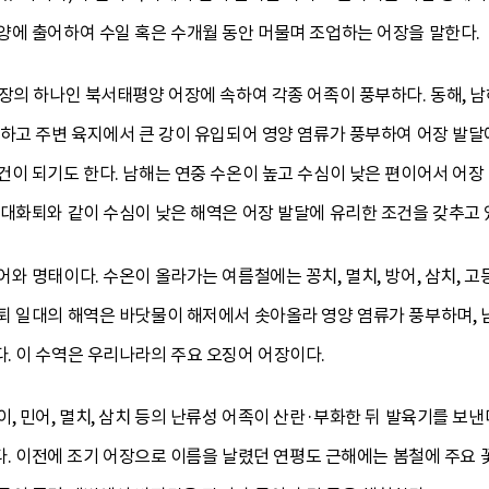
양에 출어하여 수일 혹은 수개월 동안 머물며 조업하는 어장을 말한다.
장의 하나인 북서태평양 어장에 속하여 각종 어족이 풍부하다. 동해, 
당하고 주변 육지에서 큰 강이 유입되어 영양 염류가 풍부하여 어장 발달
이 되기도 한다. 남해는 연중 수온이 높고 수심이 낮은 편이어서 어장
대화퇴와 같이 수심이 낮은 해역은 어장 발달에 유리한 조건을 갖추고 
와 명태이다. 수온이 올라가는 여름철에는 꽁치, 멸치, 방어, 삼치, 고
퇴 일대의 해역은 바닷물이 해저에서 솟아올라 영양 염류가 풍부하며,
. 이 수역은 우리나라의 주요 오징어 어장이다.
, 민어, 멸치, 삼치 등의 난류성 어족이 산란·부화한 뒤 발육기를 보
힌다. 이전에 조기 어장으로 이름을 날렸던 연평도 근해에는 봄철에 주요