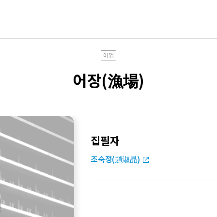
어업
어장(漁場)
집필자
조숙정(趙淑晶)