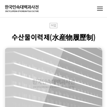
어업
수산물이력제(水産物履歷制)