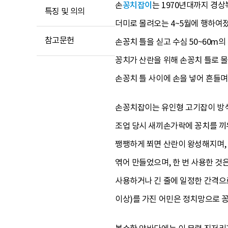
손
꽁치잡이
는 1970년대까지 경
특징 및 의의
더미로 몰려오는 4~5월에 행하여
참고문헌
손꽁치 틀을 싣고 수심 50~60m
꽁치가 산란을 위해 손꽁치 틀로 몰
손꽁치 틀 사이에 손을 넣어 흔들며
손꽁치잡이는 유인형 고기잡이 방식
조업 당시 새끼손가락에 꽁치를 끼
쨍쨍하게 쬐면 산란이 왕성해지며, 
엮어 만들었으며, 한 번 사용한 것
사용하거나 긴 줄에 일정한 간격으로
이상)를 가진 어민은 정치망으로 꽁