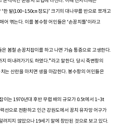
고 본격적인 손꽁치 조업에 나선다. 이때 진저리에는
 발(100~150㎝ 정도)’ 크기의 대나무를 반으로 쪼개고
 매어 엮는다. 이를 봉수항 어민들은 ‘손꽁치틀’이라고
들은 봄철 손꽁치잡이를 하고 나면 가슴 통증으로 고생한다.
지 떠내려가기도 하였다.”라고 말한다. 당시 죽변항의
꽁치는 산란을 마치면 생을 마감한다. 봉수항의 어민들은
는 1970년대 후반 무렵 배의 규모가 0.5t에서 1~3t
 동력선으로 전환하고 인근 강원도에서 꽁치 유자망 어구가
려지지 않았으나 19세기 말에 창안된 것으로 보고 있다.