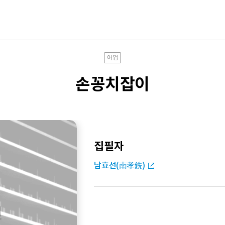
어업
손꽁치잡이
집필자
남효선(南孝銑)