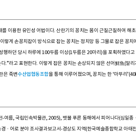
태를 이용한 유인성 어법이다. 산란기의 꽁치는 몸이 근질근질하여 해초류
이렇게 손꽁치잡이 방식으로 잡는 꽁치는 정치망 등 그물로 잡은 꽁치에 
성행하던 당시 하루에 100두름 이상(1두름은 20마리)을 포획하였다
는다.”라고 표현한다. 이렇게 잡은 꽁치는 손상되지 않은 선어鮮魚(말리
판은 죽변
수산업협동조합
을 통해 이루어졌으며, 꽁치는 한 ‘마뚜리’(40
름, 국립민속박물관, 2005), 뱃불 푸른 동해에서 피어나다(심일종 · 
 · 어로 분야 조사결과보고서-경상도 지역(한국예술종합학교 아태전통