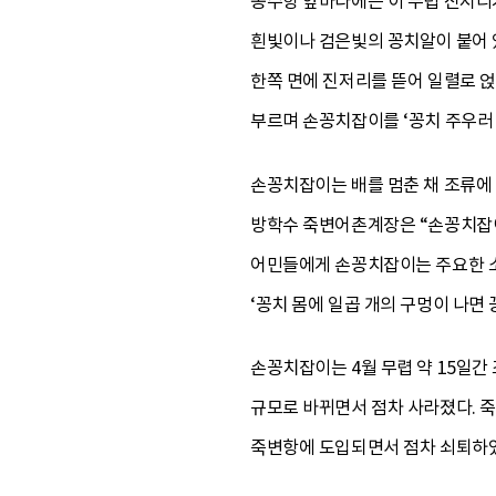
봉수항 앞바다에는 이 무렵 진저리
흰빛이나 검은빛의 꽁치알이 붙어 있
한쪽 면에 진저리를 뜯어 일렬로 얹
부르며 손꽁치잡이를 ‘꽁치 주우러 
손꽁치잡이는 배를 멈춘 채 조류에
방학수 죽변어촌계장은 “손꽁치잡이
어민들에게 손꽁치잡이는 주요한 소
‘꽁치 몸에 일곱 개의 구멍이 나면 
손꽁치잡이는 4월 무렵 약 15일간 
규모로 바뀌면서 점차 사라졌다. 
죽변항에 도입되면서 점차 쇠퇴하였