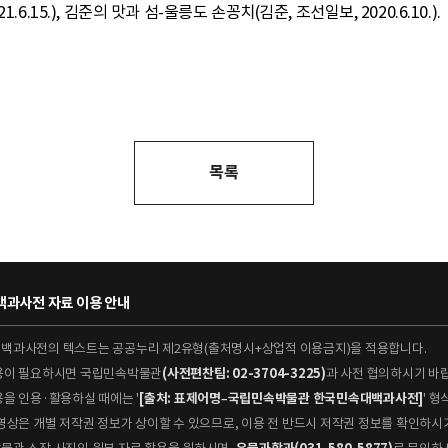
2021.6.15.), 김준의 맛과 섬-울릉도 손꽁치(김준, 조선일보, 2020.6.10.).
목록
과사전 자료 이용 안내
대백과사전의 텍스트는 공공누리 제2유형(출처명시+상업적 이용금지)을 적용합니다.
이용이 필요하시면 국립민속박물관
(사전편찬팀: 02-3704-3225)
과 사전 협의하시기 바
용을 인용·활용하실 때에는 '
[출처: 표제어명–국립민속박물관 한국민속대백과사전]
' 
 동영상은 개별 저작권 정보가 상이할 수 있으므로, 이용 전 반드시 저작권 정보를 확인하시