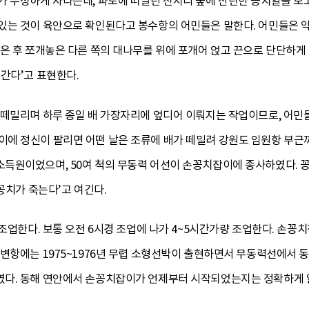
가 무성하게 자라는데, 파도에 떠밀린 진저리 숲에 산란한 꽁치알을 보
는 것이 육안으로 확인된다고 봉수항의 어민들은 말한다. 어민들은 약 ‘한
은 후 쪼개놓은 다른 쪽의 대나무를 위에 포개어 얹고 끈으로 단단하게
간다’고 표현한다.
 떼밀리며 하루 종일 배 가장자리에 엎디어 이뤄지는 작업이므로, 어민
에 정신이 팔리면 어떤 날은 조류에 배가 떼밀려 강원도 임원항 부근까
득원이었으며, 50여 척의 무동력 어선이 손꽁치잡이에 종사하였다. 
꽁치가 죽는다’고 여긴다.
조업한다. 보통 오전 6시경 조업에 나가 4~5시간가량 조업한다. 손꽁치잡이
죽변항에는 1975~1976년 무렵 소형선박이 출현하면서 무동력선에서
다. 동해 연안에서 손꽁치잡이가 언제부터 시작되었는지는 정확하게 알