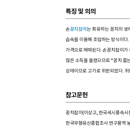
특징 및 의의
손
꽁치잡이
는 회유하는 꽁치의 생
습속을 이용해 조업하는 방식이다. 
가격으로 매매된다. 손꽁치잡이가 
많은 소득을 올렸으므로 “꽁치 줍
상태이므로 고가로 위판되었다. 위
참고문헌
꽁치잡이(이상고, 한국세시풍속사전-여
한국무형유산종합조사 연구용역 농경