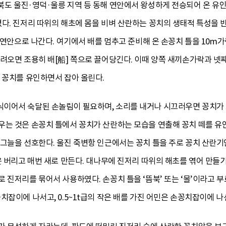
상북도 울진·영덕·울릉 지역 등 동해 연안에서 왕성하게 전승되어 온 유
졌다. 진저리 따위의 해초에 몸을 비벼 산란하는 꽁치의 생태적 특성을 
의 연안으로 나간다. 여기에서 배를 멈추고 준비해 온 손꽁치 틀을 10
려오면 조용히 배[船] 쪽으로 끌어당긴다. 이때 양쪽 새끼손가락과 넷
 꽁치를 유인하면서 잡아 올린다.
이어서 숙달된 손놀림이 필요하며, 소리를 내거나 시끄러우면 꽁치가 
우는 것은 손꽁치 틀에서 꽁치가 산란하는 모습을 연출해 꽁치 떼를 유
그늘을 선호한다. 울진 죽변항 인근에서는 꽁치 틀을 주로 꽁치 산란기
은 버리고 매번 새로 만든다. 대나무에 진저리 따위의 해초를 엮어 만들
 진저리를 묶어서 사용하였다. 손꽁치 틀을 ‘뜸북’ 또는 ‘몰’이라고 부
치잡이에 나서고, 0.5~1t급의 작은 배를 가진 어민은 손꽁치잡이에 나