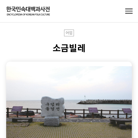
어업
소금빌레