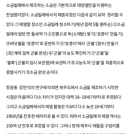
소금빌레에서 제조하는 소금은 기본적으로 태양열만을 이용하는
천일염이었다. 소금빌레에서의 제염과정은 다음과 같이 요약·정리할 수
있다. ①제염할 장소인 소금빌레 청소하기(매년 음력 5월 중하순) ②소금
빌레의 암반 면 틈새 막기 ③진흙으로 둑(소제방) 쌓기(‘호겡이’ 만들기)
④바닷물을 ‘호겡이’로 운반하기 ⑤‘호겡이’에서 ‘곤물’(함수) 만들기
(3단계에 걸쳐 곤물 완성) ⑥’곤물’의 농도 확인하기 ⑦‘곤물’을
‘물혹’(곤물의 임시 보관함)에 보관하기 ⑧고농도의 ‘곤물’을 최종적으로
증발시키기 ⑨소금 완성 순이다.
정광중·강만익의 연구에 따르면 제주도에서 소금을 제조하기 시작한
시점은 마을마다 다소 차이가 있지만 대략 16~18세기부터로 추정된다.
그리고 소금빌레에서의 제염 활동은 이보다 다소 늦은 19세기부터
1950년을 전후한 때까지로 볼 수 있다. 따라서 소금빌레의 제염 역사는
150여 년 전후로 추정할 수 있다. 그러나 현재 제주시 애월읍 구엄리를