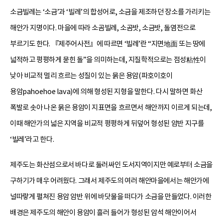
소금빌레는 ‘소금’과 ‘빌레’의 합성어로, 소금을 제조하던 장소를 가리키는
해안가 지명이다. 마을에 따라 소곰빌레, 소곰밧, 소금밧, 돌염전으로
부르기도 한다. 『제주어사전』에 따르면 ‘빌레’란 “지면地面 또는 땅에
넓적하고 평평하게 묻힌 돌”을 의미하는데, 지질학적으로는 점성粘性이
낮아 비교적 멀리 흐르는 성질이 있는 묽은 용암(파호이호이
용암pahoehoe lava)에 의해 형성된 지형을 말한다. 다시 말하면 화산
폭발로 솟아 나온 묽은 용암이 지표면을 흐르면서 해안까지 이르게 되는데,
이때 해안가의 넓은 지역을 비교적 평평하게 뒤덮어 형성된 암반 지구를
‘빌레’라고 한다.
제주도는 화산섬으로서 바다로 둘러싸인 도서지역이지만 예로부터 소금을
구하기가 매우 어려웠다. 그래서 제주도의 여러 해안마을에서는 해안가에
널따랗게 펼쳐진 용암 암반 위에 바닷물을 떠다가 소금을 만들었다. 이러한
배경은 제주도의 해안이 용암이 흘러 들어가 형성된 암석 해안이어서