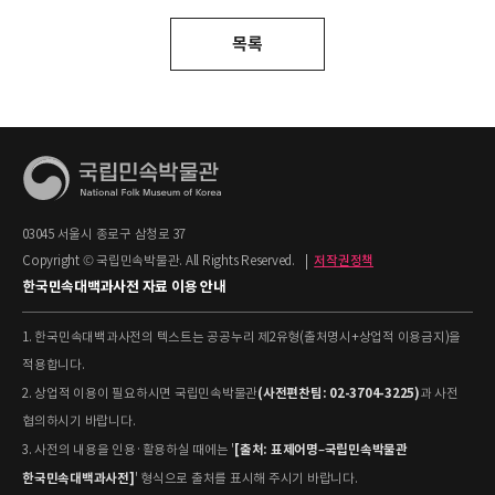
목록
03045 서울시 종로구 삼청로 37
Copyright © 국립민속박물관. All Rights Reserved.
|
저작권정책
한국민속대백과사전 자료 이용 안내
1. 한국민속대백과사전의 텍스트는 공공누리 제2유형(출처명시+상업적 이용금지)을
적용합니다.
(사전편찬팀: 02-3704-3225)
2. 상업적 이용이 필요하시면 국립민속박물관
과 사전
협의하시기 바랍니다.
[출처: 표제어명–국립민속박물관
3. 사전의 내용을 인용·활용하실 때에는 '
한국민속대백과사전]
' 형식으로 출처를 표시해 주시기 바랍니다.