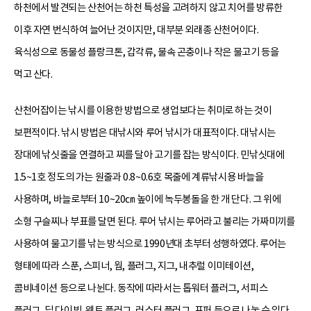
하천에서 발견되는 산천어는 하천 특성을 고려하지 않고 치어를 방류한
이후 자연 번식하여 늘어난 것이지만, 대부분 외래종 산천어이다.
육식성으로 동물성 플랑크톤, 갑각류, 물속 곤충이나 작은 물고기 등을
먹고 산다.
산천어잡이는 낚시를 이용한 방법으로 생업보다는 취미로 하는 것이
보편적이다. 낚시 방법은 대낚시와 루어 낚시가 대표적이다. 대낚시는
장대에 낚싯줄을 연결하고 찌를 달아 고기를 잡는 방식이다. 민낚싯대에
1.5~1호 정도의 가는 원줄과 0.8~0.6호 목줄에 계류낚시용 바늘을
사용하며, 바늘로부터 10~20㎝ 높이에 녹두봉돌을 한 개 단다. 그 위에
소형 구슬찌나 부표를 달면 된다. 루어 낚시는 루어라고 불리는 가짜미끼를
사용하여 물고기를 낚는 방식으로 1990년대 초부터 성행하였다. 루어는
형태에 따라 스푼, 스피너, 웜, 플러그, 지그, 내추럴 이미테이션,
콤비네이션 등으로 나뉜다. 동작에 따라서는 톱워터 플러그, 서피스
플러그, 딥 다이빙, 웨트 플러그, 러스터 플러그, 포퍼 등으로 나눌 수 있다.