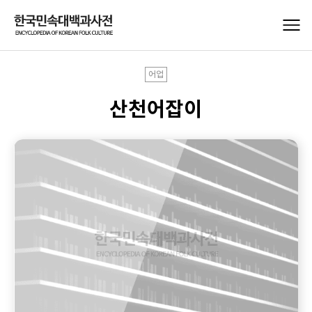
어업
산천어잡이