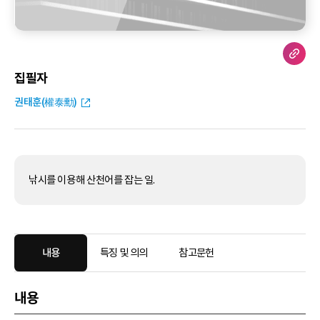
집필자
권태훈(權泰勳)
낚시를 이용해 산천어를 잡는 일.
내용
특징 및 의의
참고문헌
내용