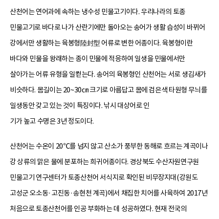
산천어는 연어과에 속하는 냉수성 민물고기이다. 우리나라의 토종
민물고기로 바다로 나가 산란기에만 돌아오는 송어가 생활 습성이 바뀌어
강에서만 생활하는 육봉형陸封型 어류로 변한 어종이다. 육봉형이란
바다와 민물을 왕래하는 종이 민물에 적응하여 일생을 민물에서만
살아가는 어류 유형을 일컫는다. 송어의 육봉형인 산천어는 서로 생김새가
비슷하다. 몸길이는 20~30㎝ 크기로 아름답고 몸에 검은색 타원형 무늬를
일생동안 갖고 있는 것이 특징이다. 낚시 대상어로 인
기가 높고 수명은 3년 정도이다.
산천어는 수온이 20℃를 넘지 않고 산소가 풍부한 동해로 흐르는 계곡이나
강 상류의 맑은 물에 분포하는 희귀어종이다. 경상북도 수산자원연구원
민물고기 연구센터가 토종산천어 서식지로 확인된 비무장지대(강원도
고성군 오소동·고진동·송현천 계곡)에서 채집한 치어를 사육하여 2017년
처음으로 토종산천어를 인공 부화하는 데 성공하였다. 현재 전국의