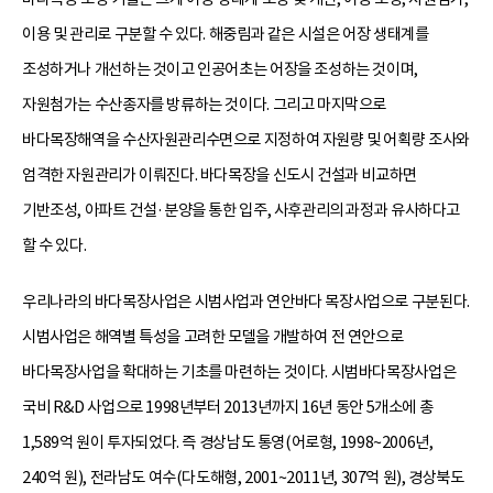
이용 및 관리로 구분할 수 있다. 해중림과 같은 시설은 어장 생태계를
조성하거나 개선하는 것이고 인공어초는 어장을 조성하는 것이며,
자원첨가는 수산종자를 방류하는 것이다. 그리고 마지막으로
바다목장해역을 수산자원관리수면으로 지정하여 자원량 및 어획량 조사와
엄격한 자원관리가 이뤄진다. 바다목장을 신도시 건설과 비교하면
기반조성, 아파트 건설·분양을 통한 입주, 사후관리의 과정과 유사하다고
할 수 있다.
우리나라의 바다목장사업은 시범사업과 연안바다 목장사업으로 구분된다.
시범사업은 해역별 특성을 고려한 모델을 개발하여 전 연안으로
바다목장사업을 확대하는 기초를 마련하는 것이다. 시범바다목장사업은
국비 R&D 사업으로 1998년부터 2013년까지 16년 동안 5개소에 총
1,589억 원이 투자되었다. 즉 경상남도 통영(어로형, 1998~2006년,
240억 원), 전라남도 여수(다도해형, 2001~2011년, 307억 원), 경상북도