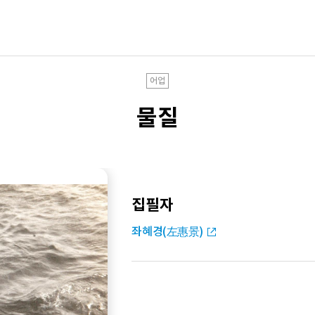
어업
물질
집필자
좌혜경(左惠景)