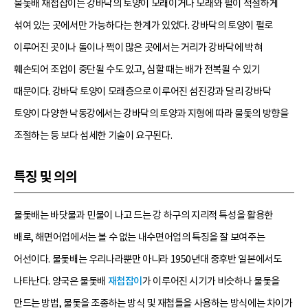
물돛배 재첩잡이는 강바닥의 토양이 모래이거나 모래와 펄이 적절하게
섞여 있는 곳에서만 가능하다는 한계가 있었다. 강바닥의 토양이 펄로
이루어진 곳이나 돌이나 쩍이 많은 곳에서는 거리가 강바닥에 박혀
훼손되어 조업이 중단될 수도 있고, 심할 때는 배가 전복될 수 있기
때문이다. 강바닥 토양이 모래층으로 이루어진 섬진강과 달리 강바닥
토양이 다양한 낙동강에서는 강바닥의 토양과 지형에 따라 물돛의 방향을
조절하는 등 보다 섬세한 기술이 요구된다.
특징 및 의의
물돛배는 바닷물과 민물이 나고 드는 강 하구의 지리적 특성을 활용한
배로, 해면어업에서는 볼 수 없는 내수면어업의 특징을 잘 보여주는
어선이다. 물돛배는 우리나라뿐만 아니라 1950년대 중후반 일본에서도
나타난다. 양국은 물돛배
재첩잡이
가 이루어진 시기가 비슷하나 물돛을
만드는 방법, 물돛을 조종하는 방식 및 재첩틀을 사용하는 방식에는 차이가