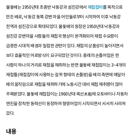
물돛배는 1950년대 초중반 낙동강과 섬진강에서
재첩잡이
를 목적으로
만든 배로, 낙동강 동쪽 강변 마을 어민들로부터 시작하여 이후 낙동강
전역과 섬진강으로 확대되었다. 물돛배의 등장은 1950년대 낙동강과
섬진강 강변마을 사람들의 재첩국 행상이 본격화되어 재첩 수요량이
급증한 시대적 배경과 밀접한 관련이 있다. 재첩의 상품성이 높아지면서
보다 효율적인 어로방식이 요구되었던 것이다. 종래의 손틀어업은 한
사람이 하나의 거리로 재첩을 채취하는 반면 물돛배 재첩잡이는 3~4개의
재첩틀(재첩잡이에 사용하는 갈퀴 형태의 손틀방)을 배의 측면에 매달아
배의 움직임으로 재첩을 채취하기에 노동시간 대비 재첩 채취량이 많아
주목받았다. 물돛배 재첩잡이는 1960년대 목선木船에 오토바이나 자동차
엔진을 장착한 동력선이 등장하여 형망어업이 시작되면서 서서히 사라져
갔다.
내용