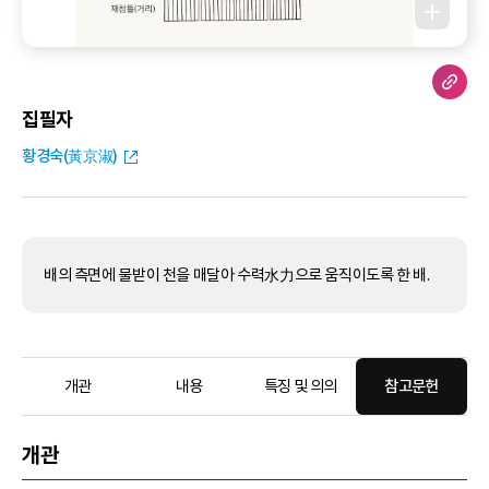
집필자
황경숙(黃京淑)
배의 측면에 물받이 천을 매달아 수력水力으로 움직이도록 한 배.
개관
내용
특징 및 의의
참고문헌
개관