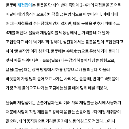
물돛배
재첩잡이
는 물돛을 단 배의 반대 측면에 3~4개의 재첩틀을 끈으로
매달아 배의 움직임으로 강바닥을 긁는 방식으로 이루어진다. 이때 배에
매다는 재첩틀의 수는 정해져 있지 않지만, 배의 균형을 맞추기 위해 주로
4개를 매단다. 물돛배 재첩잡이를 낙동강에서는 거리를 네 개 달아
조업한다고 하여 ‘네거리’라 칭하며, 섬진강에서는 물돛을 달아 조업한다고
하여 ‘물뽀작업’이라 칭한다. 물돛배는 수력水力으로 운행하기에 물때에
맞춰 배를 띄워야 한다. 들물(밀물) 때는 강의 하류에서 상류 방향으로,
날물(썰물) 때는 상류 방향에서 하류 방향으로 배를 띄운다. 아울러
바닷물이 가장 많이 들어오고 나가는 사리에는 들물 때, 반대로 바닷물이
가장 적게 들어오고 나가는 조금에는 날물 때에 맞춰 배를 띄운다.
물돛배 재첩잡이는 손틀어업과 달리 여러 개의 재첩틀을 동시에 사용하기
때문에 사람이 직접 재첩틀로 강바닥을 긁는 손틀어업보다 재첩 채취량이
많으며, 배의 움직임으로 거리를 끌기에 노동의 강도도 적었다. 그러나