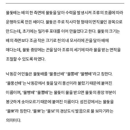
물돛배는 배의 한 측면에 물돛을 달아 수력을 발생시켜 조류의 흐름에 따라
운행하도록 만든 배이다. 물돛은 주로 직사각형 형태의 면직물인 광목으로
만드는데, 초기에는 밀가루 포대를 이어 만들었다고 한다. 물돛의 크기는
배의 측면보다 조금 작은 크기로 천의 네 모서리에 끈을 달아 배에
매다는데, 물돛 중앙에는 끈을 달아 조류의 세기에 따라 물을 받는 면적을
조절할 수 있도록 하였다.
낙동강 어민들은 물돛배를 ‘물풍선배’ ‘물뽕배’ ‘물빵배’라고 칭한다.
‘물풍선배’는 낙동강에서 돛을 달리 풍선이라 불렀기 때문에 붙여진
이름이며, ‘물빵배’ ‘물뽕배’는 물돛이 물을 받으면 물돛의 중앙 부분이
봉긋하게 솟아오르기 때문에 붙여진 이름이다. 섬진강에서는 물돛을
‘물뽀’라 칭한다. ‘물뽀’는 ‘물보’의 경상도식 발음으로 물 보자기라는
의미이다.