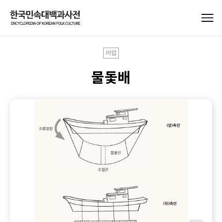
어업
물돛배