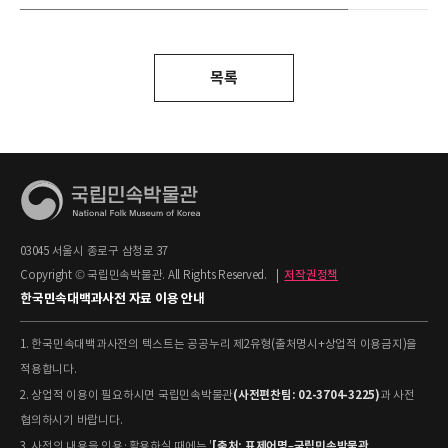
목록
03045 서울시 종로구 삼청로 37
Copyright © 국립민속박물관. All Rights Reserved.
|
저작권정책
한국민속대백과사전 자료 이용 안내
1. 한국민속대백과사전의 텍스트는 공공누리 제2유형(출처명시+상업적 이용금지)을
적용합니다.
(사전편찬팀: 02-3704-3225)
2. 상업적 이용이 필요하시면 국립민속박물관
과 사전
협의하시기 바랍니다.
[출처: 표제어명–국립민속박물관
3. 사전의 내용을 인용·활용하실 때에는 '