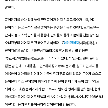
말한다.
문어단지를 바다 밑에 놓아두면 문어가 단지 안으로 들어가는데, 이는
문어가 어둡고 구석진 곳을 좋아하는 습성을 이용한 것이다. 토기로 만든
단지나 플라스틱 단지를 사용한다. 단지를 이용하여 문어를 잡는 방식은
오래전부터 이어져 온 전통어로 방식이다. 『
임원경제지
林園經濟志』
전어지佃漁志에는 『화한삼재도회和漢三才圖會』를 인용한
‘투호취장어법投壺取章魚法’이 소개되어 있다. 즉 ‘단지를 던져 문어를
잡는 법’인데, 그 내용을 보면 “대저 장어章魚(문어)를 잡으려면 새끼를
이용하여 항아리를 얽어매어 수중에 던져두고 오래 있으면 문어가 스스로
들어온다. 대소 관계없이 항아리 한 개에 문어 한 마리가 들어 있다.”라고
되어 있다. 호壺는 아가리가 좁고 복부가 벌어진 항아리를 말하는데, 현재
행해지는 문어단지 어로 방법과 별 차이가 없다. 우리나라에서도 1960년대
이전에는 옹기 단지를 이용하여 문어단지를 만들었다.