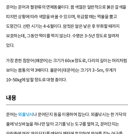
문어는 문어과 팔완류의 연체동물이다. 몸 색깔은 일반적으로 붉은 갈색을
띠지만 상황에 따라 색깔을 바꿀 수 있으며, 위급할 때는 먹물을 뿜고
도망간다. 산란 시기는 4~6월이다. 암컷은 알은 낳은 후 부화할 때까지
보호하는데, 그동안 먹이를 먹지 않는다. 수명은 3~5년 정도로 알려져
있다.
가장 흔한 참문어(왜문어)는 크기가 60㎝ 정도로, 다리의 길이는 머리처럼
보이는 몸통의 약 3배이다. 물문어(대문어)는 크기가 3~5m, 무게가
10~50㎏에 달할 정도로 대형 종이다.
내용
문어는
외줄낚시
나 문어단지 등을 이용하여 잡는다. 외줄낚시는 한 가닥의
줄에 낚싯바늘을 하나만 달아 고기를 낚는 도구를 말하고, 문어단지는
모릿줄에 여러 개의 단지를 매달아 해저에 투입하여 문어를 잡는 어구를