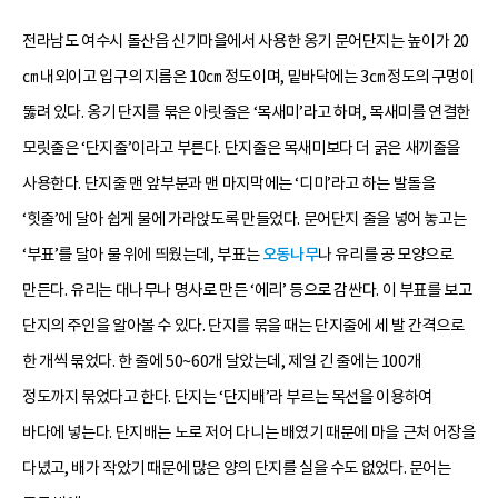
전라남도 여수시 돌산읍 신기마을에서 사용한 옹기 문어단지는 높이가 20
㎝ 내외이고 입구의 지름은 10㎝ 정도이며, 밑바닥에는 3㎝ 정도의 구멍이
뚫려 있다. 옹기 단지를 묶은 아릿줄은 ‘목새미’라고 하며, 목새미를 연결한
모릿줄은 ‘단지줄’이라고 부른다. 단지줄은 목새미보다 더 굵은 새끼줄을
사용한다. 단지줄 맨 앞부분과 맨 마지막에는 ‘디미’라고 하는 발돌을
‘힛줄’에 달아 쉽게 물에 가라앉도록 만들었다. 문어단지 줄을 넣어 놓고는
‘부표’를 달아 물 위에 띄웠는데, 부표는
오동나무
나 유리를 공 모양으로
만든다. 유리는 대나무나 명사로 만든 ‘에리’ 등으로 감싼다. 이 부표를 보고
단지의 주인을 알아볼 수 있다. 단지를 묶을 때는 단지줄에 세 발 간격으로
한 개씩 묶었다. 한 줄에 50~60개 달았는데, 제일 긴 줄에는 100개
정도까지 묶었다고 한다. 단지는 ‘단지배’라 부르는 목선을 이용하여
바다에 넣는다. 단지배는 노로 저어 다니는 배였기 때문에 마을 근처 어장을
다녔고, 배가 작았기 때문에 많은 양의 단지를 실을 수도 없었다. 문어는