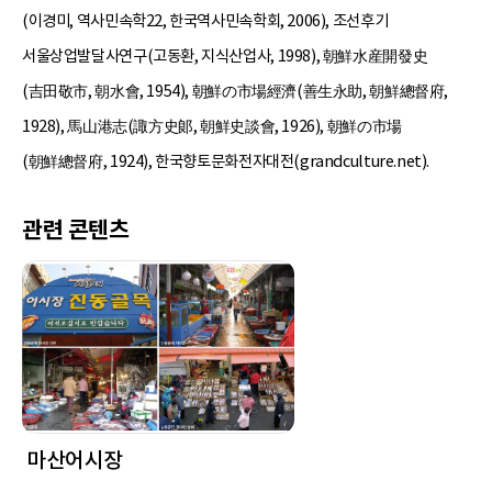
(이경미, 역사민속학22, 한국역사민속학회, 2006), 조선후기
서울상업발달사연구(고동환, 지식산업사, 1998), 朝鮮水産開發史
(吉田敬市, 朝水會, 1954), 朝鮮の市場經濟(善生永助, 朝鮮總督府,
1928), 馬山港志(諏方史郞, 朝鮮史談會, 1926), 朝鮮の市場
(朝鮮總督府, 1924), 한국향토문화전자대전(grandculture.net).
관련 콘텐츠
마산어시장