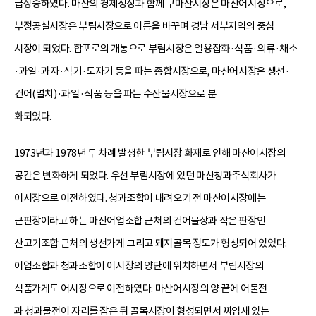
급상승하였다. 마산의 경제성장과 함께 구마산시장은 마산어시장으로,
부정공설시장은 부림시장으로 이름을 바꾸며 경남 서부지역의 중심
시장이 되었다. 합포로의 개통으로 부림시장은 일용잡화·식품·의류·채소
·과일·과자·식기·도자기 등을 파는 종합시장으로, 마산어시장은 생선·
건어(멸치)·과일·식품 등을 파는 수산물시장으로 분
화되었다.
1973년과 1978년 두 차례 발생한 부림시장 화재로 인해 마산어시장의
공간은 변화하게 되었다. 우선 부림시장에 있던 마산청과주식회사가
어시장으로 이전하였다. 청과조합이 내려오기 전 마산어시장에는
큰판장이라고 하는 마산어업조합 근처의 건어물상과 작은 판장인
산고기조합 근처의 생선가게 그리고 돼지골목 정도가 형성되어 있었다.
어업조합과 청과조합이 어시장의 양단에 위치하면서 부림시장의
식품가게도 어시장으로 이전하였다. 마산어시장의 양 끝에 어물전
과 청과물전이 자리를 잡은 뒤 골목시장이 형성되면서 짜임새 있는