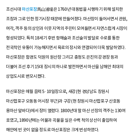
조선시대
마산포장
馬山浦場은 1760년 대동법을 시행하기 위해 설치한
조창과 그로 인한 정기시장 때문에 만들어졌다. 마산창이 들어서면서 관원,
여각, 객주 등의 상인과 이웃 지역의 주민이 모여들면서 자연스럽게 시장이
형성되었다. 특히 18세기 후반 항해술과 조선술의 발달로 수로를 통한
전국적인 유통이 가능해지면서 육로의 장시와 연결되어 더욱 발달하였다.
마산포장은 함경도 덕원의 원산장 그리고 충청도 은진의 강경장 등과
더불어 조선 후기 15대 장시의 하나로 발전하면서 마산을 남해안 최대의
상업도시로 변모시켰다.
마산포장은 매월 음력 5·10일장으로, 새강(현 경상남도 창원시
마산합포구 오동동 어시장 부근)과 구강(현 창원시 마산합포구 산호동
용마산 앞바다)에서 장이 열렸다. 1800년대 말 마산 선창의 객주는 130여
호였고, 1890년에는 어물과 곡물을 실은 수백 척의 상선이 출입하여
해안에 빈 곳이 없을 정도로 마산포장은 크게 번성하였다.