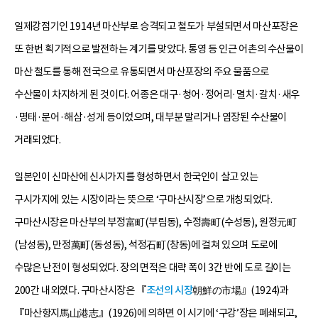
일제강점기인 1914년 마산부로 승격되고 철도가 부설되면서 마산포장은
또 한번 획기적으로 발전하는 계기를 맞았다. 통영 등 인근 어촌의 수산물이
마산 철도를 통해 전국으로 유통되면서 마산포장의 주요 물품으로
수산물이 차지하게 된 것이다. 어종은 대구·청어·정어리·멸치·갈치·새우
·명태·문어·해삼·성게 등이었으며, 대부분 말리거나 염장된 수산물이
거래되었다.
일본인이 신마산에 신시가지를 형성하면서 한국인이 살고 있는
구시가지에 있는 시장이라는 뜻으로 ‘구마산시장’으로 개칭되었다.
구마산시장은 마산부의 부정富町(부림동), 수정壽町(수성동), 원정元町
(남성동), 만정萬町(동성동), 석정石町(창동)에 걸쳐 있으며 도로에
수많은 난전이 형성되었다. 장의 면적은 대략 폭이 3간 반에 도로 길이는
200간 내외였다. 구마산시장은 『
조선의 시장
朝鮮の市場』(1924)과
『마산항지馬山港志』(1926)에 의하면 이 시기에 ‘구강’장은 폐쇄되고,