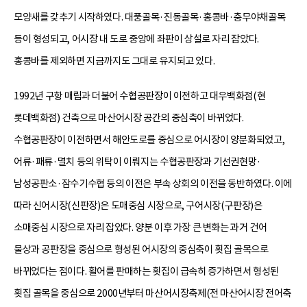
모양새를 갖추기 시작하였다. 대풍골목·진동골목·홍콩바·충무야채골목
등이 형성되고, 어시장 내 도로 중앙에 좌판이 상설로 자리 잡았다.
홍콩바를 제외하면 지금까지도 그대로 유지되고 있다.
1992년 구항 매립과 더불어 수협공판장이 이전하고 대우백화점(현
롯데백화점) 건축으로 마산어시장 공간의 중심축이 바뀌었다.
수협공판장이 이전하면서 해안도로를 중심으로 어시장이 양분화되었고,
어류·패류·멸치 등의 위탁이 이뤄지는 수협공판장과 기선권현망·
남성공판소·잠수기수협 등의 이전은 부속 상회의 이전을 동반하였다. 이에
따라 신어시장(신판장)은 도매중심 시장으로, 구어시장(구판장)은
소매중심 시장으로 자리 잡았다. 양분 이후 가장 큰 변화는 과거 건어
물상과 공판장을 중심으로 형성된 어시장의 중심축이 횟집 골목으로
바뀌었다는 점이다. 활어를 판매하는 횟집이 급속히 증가하면서 형성된
횟집 골목을 중심으로 2000년부터 마산어시장축제(전 마산어시장 전어축