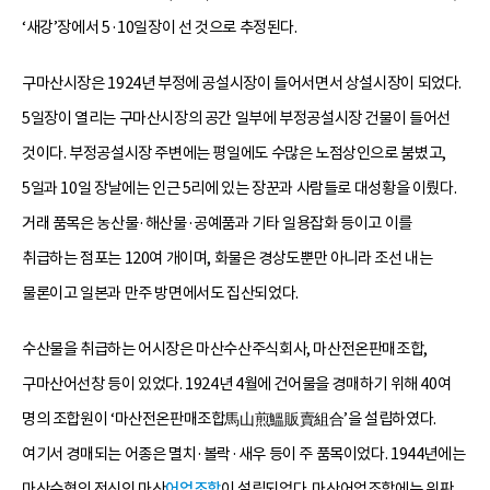
‘새강’장에서 5·10일장이 선 것으로 추정된다.
구마산시장은 1924년 부정에 공설시장이 들어서면서 상설시장이 되었다.
5일장이 열리는 구마산시장의 공간 일부에 부정공설시장 건물이 들어선
것이다. 부정공설시장 주변에는 평일에도 수많은 노점상인으로 붐볐고,
5일과 10일 장날에는 인근 5리에 있는 장꾼과 사람들로 대성황을 이뤘다.
거래 품목은 농산물·해산물·공예품과 기타 일용잡화 등이고 이를
취급하는 점포는 120여 개이며, 화물은 경상도뿐만 아니라 조선 내는
물론이고 일본과 만주 방면에서도 집산되었다.
수산물을 취급하는 어시장은 마산수산주식회사, 마산전온판매조합,
구마산어선창 등이 있었다. 1924년 4월에 건어물을 경매하기 위해 40여
명의 조합원이 ‘마산전온판매조합馬山煎鰮販賣組合’을 설립하였다.
여기서 경매되는 어종은 멸치·볼락·새우 등이 주 품목이었다. 1944년에는
마산수협의 전신인 마산
어업조합
이 설립되었다. 마산어업조합에는 위판