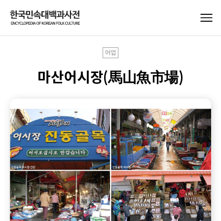
어업
마산어시장(馬山魚市場)