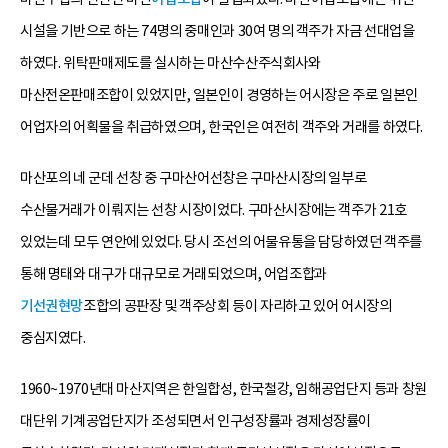
시설을 기반으로 하는 74명의 중매인과 30여 명의 객주가 자금 선대업을
하였다. 위탁판매제도를 실시하는 마산수산주식회사와
마산전온판매조합이 있었지만, 일본인이 경영하는 어시장은 주로 일본인
어업자의 어획물을 취급하였으며, 한국인은 여전히 객주와 거래를 하였다.
마산포의 네 군데 선창 중 구마산어선창은 구마산시장의 일부로
수산물거래가 이뤄지는 선창 시장이었다. 구마산시장에는 객주가 21호
있었는데 모두 연안에 있었다. 당시 조선의 어물유통을 담당하였던 객주를
통해 명태와 대구가 대규모로 거래되었으며, 어업조합과
기선권현망
조합의 공판장 및 객주상회 등이 자리하고 있어 어시장의
중심지였다.
1960~1970년대 마산지역은 한일합성, 한국철강, 임해공업단지 등과 창원
대단위 기계공업단지가 조성되면서 인구성장률과 경제성장률이