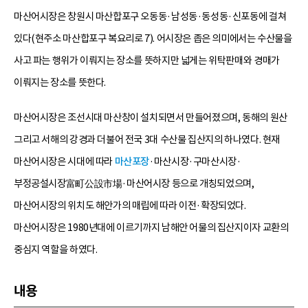
마산어시장은 창원시 마산합포구 오동동·남성동·동성동·신포동에 걸쳐
있다(현주소 마산합포구 복요리로 7). 어시장은 좁은 의미에서는 수산물을
사고 파는 행위가 이뤄지는 장소를 뜻하지만 넓게는 위탁판매와 경매가
이뤄지는 장소를 뜻한다.
마산어시장은 조선시대 마산창이 설치되면서 만들어졌으며, 동해의 원산
그리고 서해의 강경과 더불어 전국 3대 수산물 집산지의 하나였다. 현재
마산어시장은 시대에 따라
마산포장
·마산시장·구마산시장·
부정공설시장富町公設市場·마산어시장 등으로 개칭되었으며,
마산어시장의 위치도 해안가의 매립에 따라 이전·확장되었다.
마산어시장은 1980년대에 이르기까지 남해안 어물의 집산지이자 교환의
중심지 역할을 하였다.
내용