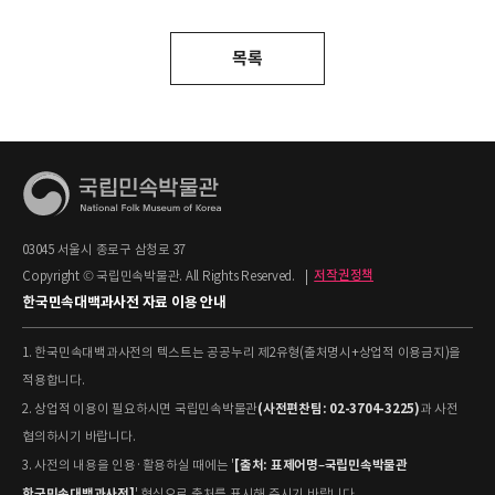
목록
03045 서울시 종로구 삼청로 37
Copyright © 국립민속박물관. All Rights Reserved.
|
저작권정책
한국민속대백과사전 자료 이용 안내
1. 한국민속대백과사전의 텍스트는 공공누리 제2유형(출처명시+상업적 이용금지)을
적용합니다.
(사전편찬팀: 02-3704-3225)
2. 상업적 이용이 필요하시면 국립민속박물관
과 사전
협의하시기 바랍니다.
[출처: 표제어명–국립민속박물관
3. 사전의 내용을 인용·활용하실 때에는 '
한국민속대백과사전]
' 형식으로 출처를 표시해 주시기 바랍니다.