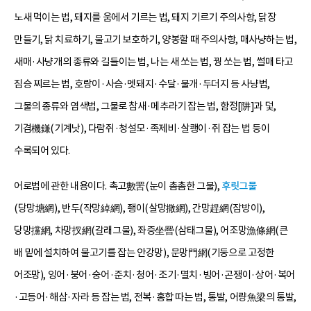
노새 먹이는 법, 돼지를 움에서 기르는 법, 돼지 기르기 주의사항, 닭장
만들기, 닭 치료하기, 물고기 보호하기, 양봉할 때 주의사항, 매사냥하는 법,
새매·사냥개의 종류와 길들이는 법, 나는 새 쏘는 법, 꿩 쏘는 법, 썰매 타고
짐승 찌르는 법, 호랑이·사슴·멧돼지·수달·물개·두더지 등 사냥법,
그물의 종류와 염색법, 그물로 참새·메추라기 잡는 법, 함정[阱]과 덫,
기겸機鎌(기계낫), 다람쥐·청설모·족제비·살쾡이·쥐 잡는 법 등이
수록되어 있다.
어로법에 관한 내용이다. 촉고數罟(눈이 촘촘한 그물),
후릿그물
(당망塘網), 반두(작망綽網), 좽이(살망撒網), 간망趕網(잠방이),
당망攩網, 차망扠網(갈래그물), 좌증坐罾(삼태그물), 어조망漁條網(큰
배 밑에 설치하여 물고기를 잡는 안강망), 문망門網(기둥으로 고정한
어조망), 잉어·붕어·숭어·준치·청어·조기·멸치·빙어·곤쟁이·상어·복어
·고등어·해삼·자라 등 잡는 법, 전복·홍합 따는 법, 통발, 어량魚梁의 통발,