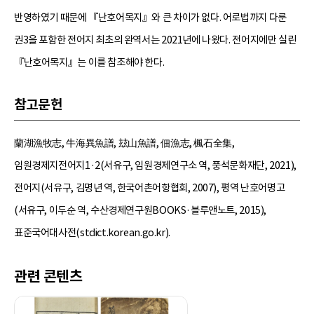
반영하였기 때문에 『난호어목지』와 큰 차이가 없다. 어로법까지 다룬
권3을 포함한 전어지 최초의 완역서는 2021년에 나왔다. 전어지에만 실린
『난호어목지』는 이를 참조해야 한다.
참고문헌
蘭湖漁牧志, 牛海異魚譜, 玆山魚譜, 佃漁志, 楓石全集,
임원경제지전어지1·2(서유구, 임원경제연구소 역, 풍석문화재단, 2021),
전어지(서유구, 김명년 역, 한국어촌어항협회, 2007), 평역 난호어명고
(서유구, 이두순 역, 수산경제연구원BOOKS·블루앤노트, 2015),
표준국어대사전(stdict.korean.go.kr).
관련 콘텐츠