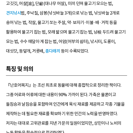
고깃깃, 어살[滬], 단籪(대나무 어살), 미끼 던져 물고기 모으는 법,
견지낚시
법, 주낙질, 삼봉(낚싯바늘 3개)으로 낚는 법, 낚싯바늘 2개로
숭어 낚는 법, 작살, 물고기 쏘는 주살, 약·보자기·이불·배·거적 등을
활용하여 물고기 잡는 법, 모래 밟으며 물고기 잡는 법, 낭桹 두드려 물고기
모는 법, 수수 매달아 게 잡는 법, 어암(어부의 쉼터), 낚시터, 도롱이,
대삿갓, 등덮개, 거룻배,
종다래끼
등이 수록되었다.
특징 및 의의
『난호어목지』는 조선 최초로 동물에 대해 종합적으로 정리한 책이다.
그중 어로와 어류에 대한 내용이 90% 가까이 된다. 가축은 물론이고
들짐승과 날짐승을 포함하여 인간에게 육식 재료를 제공하고 각종 기물을
제작하는 데 필요한 재료를 확보하기 위한 민간의 노력을 반영하였다.
저자는 대대로 고위관료를 지낸 가문의 일원이었지만, 상민이나 노비의
노동 활동을 학술적으로 정리하였다.