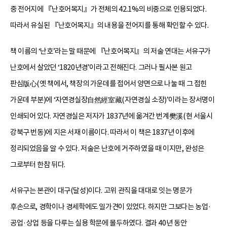
중 전어지에 『난호어목지』가 전체의 42.1%의 비중으로 인용되었다.
따라서 유실된 『난호어목지』의 내용을 전어지를 통해 확인할 수 있다.
책 이름의 ‘난호’라는 말 때문에 『난호어목지』의 저술 연대는 서유구가
난호에서 살았던 ‘1820년경’이라고 전해진다. 그러나 필사본 원고
판심版心(옛 책에서, 책장의 가운데를 접어서 양면으로 나눌 때 그 접힌
가운데 부분)에 ‘자연경실장自然經室藏(자연경실 소장)’이라는 장서명이
인쇄되어 있다. 자연경실은 저자가 1837년에 옮겨간 번계樊溪(현 서울시
강북구 번동)에 지은 서재 이름이다. 따라서 이 책은 1837년 이후에
정리되었음을 알 수 있다. 저술은 난호에 거주하였을 때 이지만, 완성은
그로부터 한참 뒤다.
서유구는 본관이 대구(달성)이다. 고위 관직을 대대로 잇는 명문가
후손으로, 경학이나 경세학에도 일가견이 있었다. 하지만 그보다는 농업·
공업·상업 등을 다루는 실용 학문에 몰두하였다. 결과 40년 동안