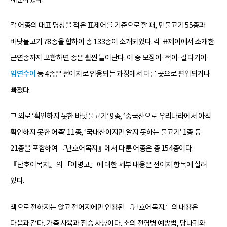
각 어종의 대표 명칭을 적은 표제어를 기준으로 할 때, 민물고기 55종과
바닷물고기 78종을 합하여 총 133종이 소개되었다. 각 표제어에서 소개한
근연종까지 포함하면 종은 훨씬 늘어난다. 이 중 모장어·적어·갈다기어·
임연수어
등 4종은 전어지로 인용되는 과정에서 다른 곳으로 편입되거나
빠졌다.
그 외로 ‘확인하지 못한 바닷물고기’ 9종, ‘중국산으로 우리나라에서 아직
확인하지 못한 어족’ 11종, ‘국내산이지만 알지 못하는 물고기’ 1종 등
21종을 포함하여 『난호어목지』에서 다룬 어종은 총 154종이다.
『난호어목지』의 「어명고」에 대한 세부 내용은 전어지 항목에 실려
있다.
책으로 전하지는 않고 전어지에만 인용된 『난호어목지』의 내용은
다음과 같다. 가축 사육과 짐승 사냥이다. 소의 전염병 예방법, 당나귀와