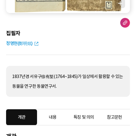
집필자
정명현(鄭明炫)
1837년경 서유구徐有榘(1764~1845)가 일상에서 활용할 수 있는
동물을 연구한 동물연구서.
개관
내용
특징 및 의의
참고문헌