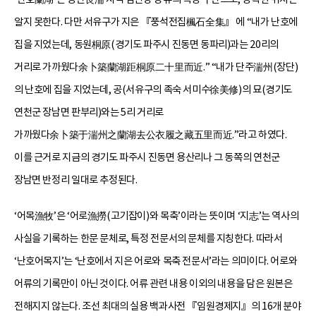
알지 못한다. 다만 서유구가 지은 『풍석전집楓石全集』 에 “내가 난호에
집을 지었는데, 동원桐原(경기도 파주시 진동면 동파리)과는 20리의
거리로 가까웠다余卜築蘭湖距桐原二十里而近.” “내가 단주湍州(장단)
의 난호에 집을 지었는데, 공(서유구의 족숙 서미수徐美修)의 묘(경기도
연천군 장남면 판부리)와는 5리 거리로
가까웠다余卜築于湍州之蘭湖去公衣履之藏五里而近.”라고 하였다.
이를 근거로 지금의 경기도 파주시 진동면 용산리나 그 동쪽의 연천군
장남면 반정리 일대로 추정된다.
‘어목漁牧’은 ‘어로漁撈(고기잡이)와 목축’이라는 뜻이며 ‘지志’는 역사의
사실을 기록하는 한문 문체로, 특정 전문서의 문체를 지칭한다. 따라서
‘난호어목지’는 ‘난호에서 지은 어로와 목축 전문서’라는 의미이다. 어로와
어류의 기록만이 아닌 것이다. 어류 관련 내용 이외의 내용을 담은 원본은
전해지지 않는다. 조선 최대의 실용 백과사전 『임원경제지』의 16개 분야