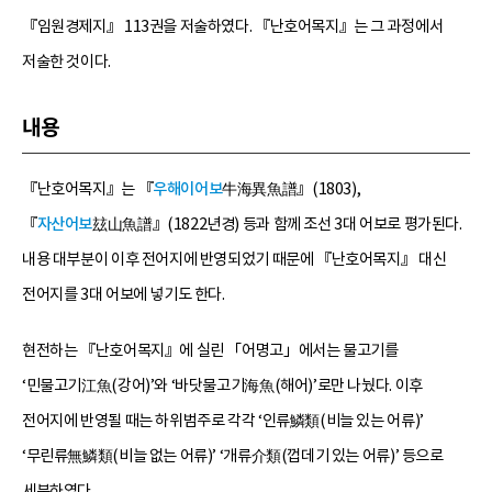
『임원경제지』 113권을 저술하였다. 『난호어목지』는 그 과정에서
저술한 것이다.
내용
『난호어목지』는 『
우해이어보
牛海異魚譜』(1803),
『
자산어보
玆山魚譜』(1822년경) 등과 함께 조선 3대 어보로 평가된다.
내용 대부분이 이후 전어지에 반영되었기 때문에 『난호어목지』 대신
전어지를 3대 어보에 넣기도 한다.
현전하는 『난호어목지』에 실린 「어명고」에서는 물고기를
‘민물고기江魚(강어)’와 ‘바닷물고기海魚(해어)’로만 나눴다. 이후
전어지에 반영될 때는 하위범주로 각각 ‘인류鱗類(비늘 있는 어류)’
‘무린류無鱗類(비늘 없는 어류)’ ‘개류介類(껍데기 있는 어류)’ 등으로
세분하였다.