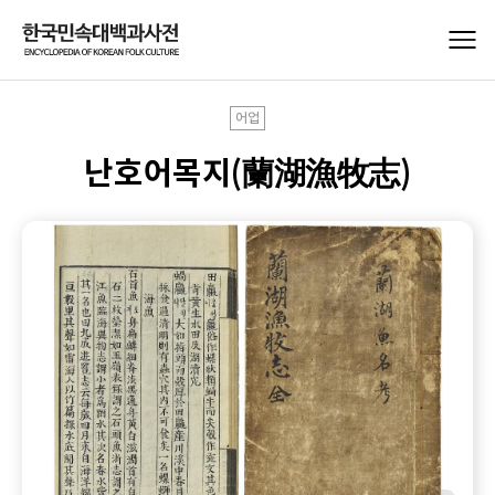
어업
난호어목지(蘭湖漁牧志)