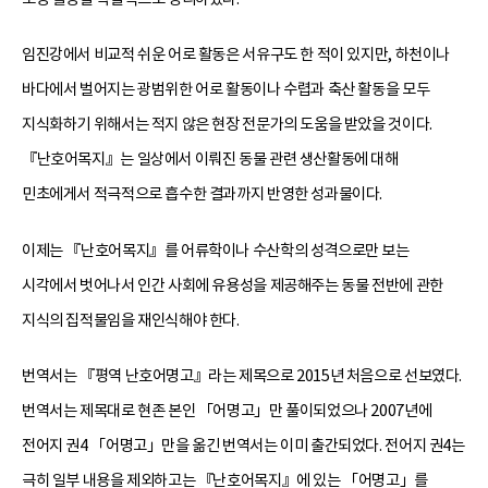
임진강에서 비교적 쉬운 어로 활동은 서유구도 한 적이 있지만, 하천이나
바다에서 벌어지는 광범위한 어로 활동이나 수렵과 축산 활동을 모두
지식화하기 위해서는 적지 않은 현장 전문가의 도움을 받았을 것이다.
『난호어목지』는 일상에서 이뤄진 동물 관련 생산활동에 대해
민초에게서 적극적으로 흡수한 결과까지 반영한 성과물이다.
이제는 『난호어목지』를 어류학이나 수산학의 성격으로만 보는
시각에서 벗어나서 인간 사회에 유용성을 제공해주는 동물 전반에 관한
지식의 집적물임을 재인식해야 한다.
번역서는 『평역 난호어명고』라는 제목으로 2015년 처음으로 선보였다.
번역서는 제목대로 현존 본인 「어명고」만 풀이되었으나 2007년에
전어지 권4 「어명고」만을 옮긴 번역서는 이미 출간되었다. 전어지 권4는
극히 일부 내용을 제외하고는 『난호어목지』에 있는 「어명고」를