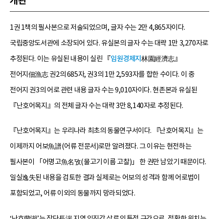
개관
1권 1책의 필사본으로 저술되었으며, 글자 수는 2만 4,865자이다.
국립중앙도서관에 소장되어 있다. 유실본의 글자 수는 대략 1만 3,270자로
추정된다. 이는 유실된 내용이 실린 『
임원경제지
林園經濟志』
전어지佃漁志 권2의 685자, 권3의 1만 2,593자를 합한 수이다. 이 중
전어지 권3의 어로 관련 내용 글자 수는 9,010자이다. 현존본과 유실된
『난호어목지』의 전체 글자 수는 대략 3만 8,140자로 추정된다.
『난호어목지』는 우리나라 최초의 동물연구서이다. 『난호어목지』는
이제까지 어보魚譜(어류 전문서)로만 알려졌다. 그 이유는 현전하는
필사본이 「어명고魚名攷(물고기 이름 고찰)」 한 권만 남았기 때문이다.
일실逸失된 내용을 검토한 결과 실제로는 어보의 성격과 함께 어로법이
포함되었고, 어류 이외의 동물까지 망라되었다.
‘난호蘭湖’는 장단長湍 지역 임진강 상류의 특정 구간으로, 정확한 위치는