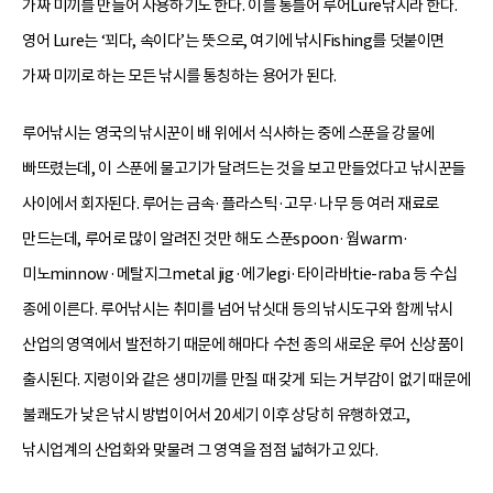
가짜 미끼를 만들어 사용하기도 한다. 이를 통틀어 루어Lure낚시라 한다.
영어 Lure는 ‘꾀다, 속이다’는 뜻으로, 여기에 낚시Fishing를 덧붙이면
가짜 미끼로 하는 모든 낚시를 통칭하는 용어가 된다.
루어낚시는 영국의 낚시꾼이 배 위에서 식사하는 중에 스푼을 강물에
빠뜨렸는데, 이 스푼에 물고기가 달려드는 것을 보고 만들었다고 낚시꾼들
사이에서 회자된다. 루어는 금속·플라스틱·고무·나무 등 여러 재료로
만드는데, 루어로 많이 알려진 것만 해도 스푼spoon·웜warm·
미노minnow·메탈지그metal jig·에기egi·타이라바tie-raba 등 수십
종에 이른다. 루어낚시는 취미를 넘어 낚싯대 등의 낚시도구와 함께 낚시
산업의 영역에서 발전하기 때문에 해마다 수천 종의 새로운 루어 신상품이
출시된다. 지렁이와 같은 생미끼를 만질 때 갖게 되는 거부감이 없기 때문에
불쾌도가 낮은 낚시 방법이어서 20세기 이후 상당히 유행하였고,
낚시업계의 산업화와 맞물려 그 영역을 점점 넓혀가고 있다.