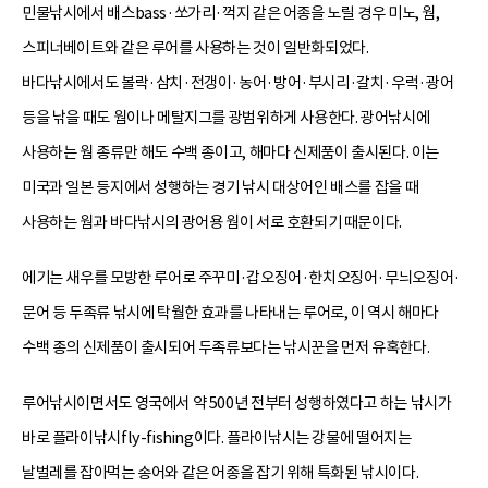
민물낚시에서 배스bass·쏘가리·꺽지 같은 어종을 노릴 경우 미노, 웜,
스피너베이트와 같은 루어를 사용하는 것이 일반화되었다.
바다낚시에서도 볼락·삼치·전갱이·농어·방어·부시리·갈치·우럭·광어
등을 낚을 때도 웜이나 메탈지그를 광범위하게 사용한다. 광어낚시에
사용하는 웜 종류만 해도 수백 종이고, 해마다 신제품이 출시된다. 이는
미국과 일본 등지에서 성행하는 경기 낚시 대상어인 배스를 잡을 때
사용하는 웜과 바다낚시의 광어용 웜이 서로 호환되기 때문이다.
에기는 새우를 모방한 루어로 주꾸미·갑오징어·한치오징어·무늬오징어·
문어 등 두족류 낚시에 탁월한 효과를 나타내는 루어로, 이 역시 해마다
수백 종의 신제품이 출시되어 두족류보다는 낚시꾼을 먼저 유혹한다.
루어낚시이면서도 영국에서 약 500년 전부터 성행하였다고 하는 낚시가
바로 플라이낚시fly-fishing이다. 플라이낚시는 강물에 떨어지는
날벌레를 잡아먹는 송어와 같은 어종을 잡기 위해 특화된 낚시이다.