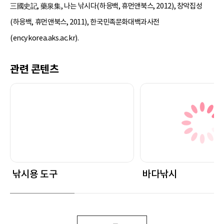
三國史記, 藥泉集, 나는 낚시다(하응백, 휴먼앤북스, 2012), 창악집성
(하응백, 휴먼앤북스, 2011), 한국민족문화대백과사전
(encykorea.aks.ac.kr).
관련 콘텐츠
낚시용 도구
바다낚시