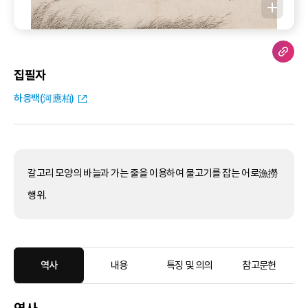
집필자
하응백(河應柏)
갈고리 모양의 바늘과 가는 줄을 이용하여 물고기를 잡는 어로漁撈
행위.
역사
내용
특징 및 의의
참고문헌