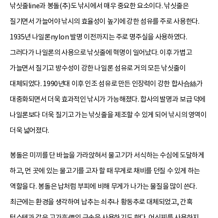
낚싯줄line과 봉돌(추)도 낚시에서 매우 중요한 요소이다. 낚싯줄은
질기면서 가늘어야 낚시의 효율성이 높기에 강한 섬유를 주로 사용한다.
1935년 나일론nylon 발명 이전까지는 주로 명주실을 사용하였다.
그러다가 나일론의 사용으로 낚싯줄에 혁명이 일어났다. 이후 가볍고
가늘면서 질기고 방수성이 강한 나일론 섬유로 거의 모든 낚싯줄이
대체되었다. 1990년대 이후 인조 섬유로 만든 인장력이 강한 합사合絲가
대중화되면서 더욱 효과적인 낚시가 가능해졌다. 합사의 발명과 보급 덕에
나일론보다 더욱 질기고 가는 낚싯줄을 제조할 수 있게 되어 낚시의 영역이
더욱 넓어졌다.
봉돌은 미끼를 단 바늘을 가라앉혀서 물고기가 서식하는 수심에 도달하게
하고, 먼 곳에 있는 물고기를 고자 할 때 무게로 채비를 던질 수 있게 하는
역할을 다. 봉돌은 납처럼 부피에 비해 무게가 나가는 물질을 많이 쓴다.
최근에는 환경을 생각하여 납추는 쇠추나 황동추로 대체되었고, 간혹
텅스텐과 같은 고가高價의 금속을 사용하기도 한다. 어신찌를 사용하지