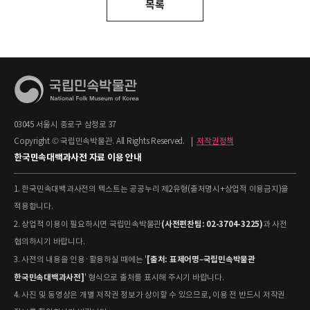
목록
03045 서울시 종로구 삼청로 37
Copyright © 국립민속박물관. All Rights Reserved.
|
저작권정책
한국민속대백과사전 자료 이용 안내
1. 한국민속대백과사전의 텍스트는 공공누리 제2유형(출처명시+상업적 이용금지)을
적용합니다.
(사전편찬팀: 02-3704-3225)
2. 상업적 이용이 필요하시면 국립민속박물관
과 사전
협의하시기 바랍니다.
[출처: 표제어명–국립민속박물관
3. 사전의 내용을 인용·활용하실 때에는 '
한국민속대백과사전]
' 형식으로 출처를 표시해 주시기 바랍니다.
4. 사진 및 동영상은 개별 저작권 정보가 상이할 수 있으므로, 이용 전 반드시 저작권