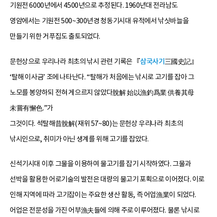
기원전 6000년에서 4500년으로 추정된다. 1960년대 전라남도
영암에서는 기원전 500~300년경 청동기시대 유적에서 낚싯바늘을
만들기 위한 거푸집도 출토되었다.
문헌상으로 우리나라 최초의 낚시 관련 기록은 『
삼국사기
三國史記』
‘탈해 이사금’ 조에 나타난다. “탈해가 처음에는 낚시로 고기를 잡아 그
노모를 봉양하되 전혀 게으르지 않았다脫解 始以漁釣爲業 供養其母
未嘗有懈色.”가
그것이다. 석탈해昔脫解(재위 57~80)는 문헌상 우리나라 최초의
낚시인으로, 취미가 아닌 생계를 위해 고기를 잡았다.
신석기시대 이후 그물을 이용하여 물고기를 잡기 시작하였다. 그물과
선박을 활용한 어로기술의 발전은 대량의 물고기 포획으로 이어졌다. 이로
인해 지역에 따라 고기잡이는 주요한 생산 활동, 즉 어업漁業이 되었다.
어업은 전문성을 가진 어부漁夫들에 의해 주로 이루어졌다. 물론 낚시로