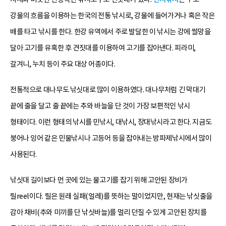
강물의 흐름을 이용하는 한국의 전통 낚시로, 강물에 들어가거나 혹은 작은
배를 타고 낚시를 한다. 한강 유역에서 주로 발달한 이 낚시는 강에 썰망을
달아 고기를 유혹한 후 견짓대를 이용하여 고기를 잡아낸다. 피라미,
갈겨니, 누치 등이 주요 대상 어종이다.
전통적으로 대나무도 낚싯대로 많이 이용하였다. 대나무처럼 긴 막대기
끝에 줄을 달고 줄 끝에는 추와 바늘을 단 것이 가장 보편적인 낚시
형태이다. 이런 형태의 낚시를 민낚시, 대낚시, 장대낚시라고 한다. 지금도
붕어나 잉어 같은 민물낚시나 고등어 등을 잡아내는 방파제낚시에서 많이
사용된다.
낚싯대 길이보다 먼 곳에 있는 물고기를 잡기 위해 고안된 장비가
릴reel이다. 릴은 원래 실패(얼레)를 뜻하는 말이었지만, 현재는 낚싯줄을
감아 채비(추와 미끼를 단 낚싯바늘)를 멀리 던질 수 있게 고안된 장치를