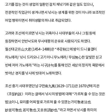
고기를 잡는 것이 생업의 일환인 갈치 채낚기와 같은 일도 있으나,
전문적인 직업군이 생겨나면서 낚시는 생계를 위한 것이 아니라 보조적인
어업 행위이면서 취미생활의 하나로 취급되었다.
고려와 조선에 이르면 낚시는 귀족이나 사대부들의 시나 그림 등에
등장하면서 안빈낙도와 무사태평의 은유로 사용되기도 하였다.
월산대군月山大君(1454~1488)은 “추강秋江에 밤이 드니 물결이
차노매라/ 낚시 드리오니 고기 아니 무노매라/ 무심無心한 달빛만 싣고
빈배 저어 가노매라.”라는 시구詩句를 통해 인간 세상의 정치적 욕망에서
벗어난 경지를 낚시에 빗대어 노래하였다.
조선 중기 사대부였던 남구만南九萬(1629~1711)은 1670년에 지은
〈조설釣說〉이라는 글에서 낚시의 방법에 대해 “가르쳐 줄 수 있는 것은
법法이니, 묘리를 어찌 말로 가르쳐 줄 수 있겠는가可敎者法也
妙豈可敎也 若可敎也 又非所謂妙也.”라고 하면서 낚시를 취미의