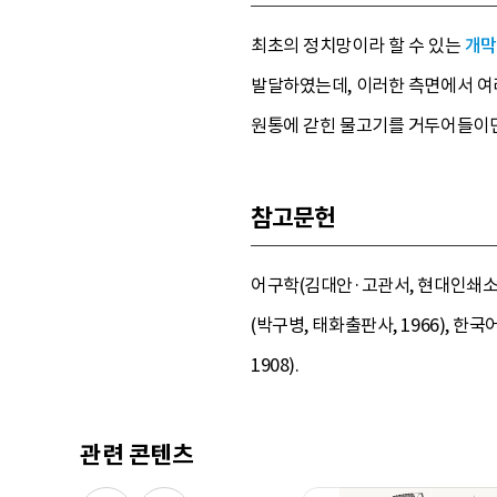
최초의 정치망이라 할 수 있는
개막
발달하였는데, 이러한 측면에서 여러
원통에 갇힌 물고기를 거두어들이면
참고문헌
어구학(김대안·고관서, 현대인쇄소, 
(박구병, 태화출판사, 1966), 
1908).
관련 콘텐츠