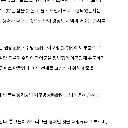
않는다. 그러므로 줄시와 장시가 조선시대의 가장 대표적인
고 ‘시矢’는 살을 뜻한다. 줄시가 언제부터 사용되었는지는
는 용어가 나오는 것으로 보아 경상도 지역의 어조는 줄시를
망漁網은 원망垣網・수망袖網・어포망魚捕網의 세 부분으로
우 양 그물이 수망이고 어군을 장방형의 어포망에 유도하기
 갈피로 만들었다. 어망 전체를 고정하기 위해 밧줄을
기에 일본식 정치망인 대부망大敷網이 도입되면서 줄시는
다. 통그물이 가두리그물 형태인 것을 대망류라고 부르며,