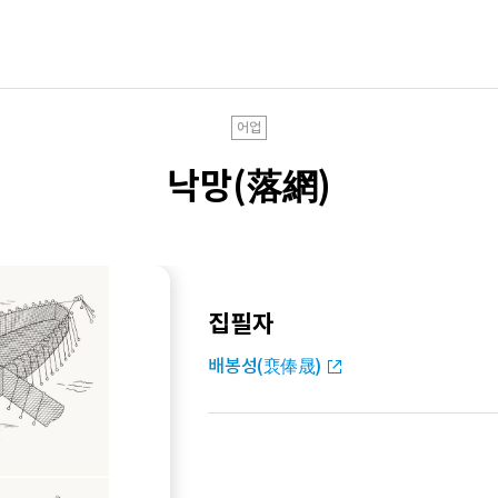
어업
낙망(落網)
집필자
배봉성(裵俸晟)