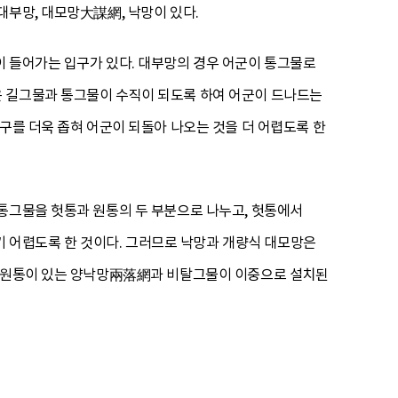
대부망, 대모망大謀網, 낙망이 있다.
이 들어가는 입구가 있다. 대부망의 경우 어군이 통그물로
은 길그물과 통그물이 수직이 되도록 하여 어군이 드나드는
구를 더욱 좁혀 어군이 되돌아 나오는 것을 더 어렵도록 한
통그물을 헛통과 원통의 두 부분으로 나누고, 헛통에서
 어렵도록 한 것이다. 그러므로 낙망과 개량식 대모망은
에 원통이 있는 양낙망兩落網과 비탈그물이 이중으로 설치된