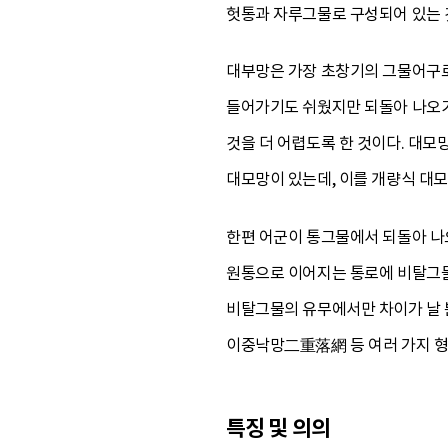
헛통과 자루그물로 구성되어 있는 것
대부망은 가장 초창기의 그물어구로
들어가기도 쉬웠지만 되돌아 나오기
것을 더 어렵도록 한 것이다. 대모
대모망이 있는데, 이를 개량식 대모
한편 어군이 통그물에서 되돌아 나
원통으로 이어지는 통로에 비탈그물
비탈그물의 유무에서만 차이가 날 
이중낙망二重落網 등 여러 가지 형
특징 및 의의