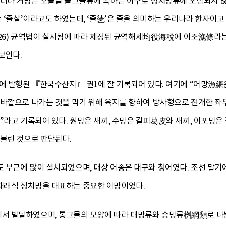
그러나 거망은 오늘날 들그물류에 속하는 어구로 정치망류에 포함되지 
는 ‘줄살’이라고도 하였는데, ‘줄乼’은 줄을 의미하는 우리나라 한자이
조 26) 균역법이 실시됨에 따라 제정된 균역해세均役海稅에 어조漁條라
보인다.
년에 발행된 『한국수산지』 권1에 잘 기록되어 있다. 여기에 “어
 바깥으로 나가는 것을 막기 위해 육지를 향하여 방사형으로 전개한 좌
”라고 기록되어 있다. 원망은 새끼, 수망은 갈피葛皮와 새끼, 어포망은
 불린 것으로 판단된다.
 부근에 많이 설치되었으며, 대상 어종은 대구와 청어였다. 조선 말
재래식 정치망을 대표하는 중요한 어망이었다.
 발달하였으며, 통그물의 모양에 따라 대망류와 승망류桝網類로 나뉜