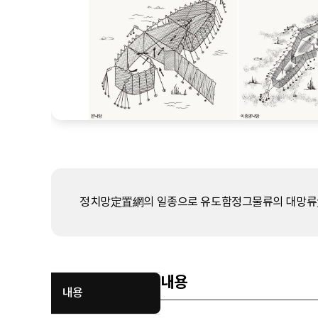
정치망定置網의 일종으로 유도함정그물류의 대망류大
내용
내용