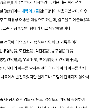
穽漁具가 발달하기 시작하였다. 처음에는 싸리·참대·
어살[漁箭]이나
개막이그물
[建干網]이 사용되었으며, 이후
주로 회유성 어종을 대상으로 하는데, 길그물로 어군魚群의
, 그중 가장 발달한 형태가 바로 낙망落網이다.
로 전국에 어업조사가 행하여지면서 그 기록은 여러
, 방렴防簾, 토전土箭, 석전石箭, 방구렴防口簾,
突, 건망建網, 우뢰羽瀨, 부장浮帳, 건간망建干網,
며, 하나의 어구를 말하는 것이 아니라 여러 어구를 함께
들이 사료에서 발견되었지만 설계도나 그림이 전해지지 않아서
줄시·장시와 함경도·강원도·경상도의 거망을 총칭하여