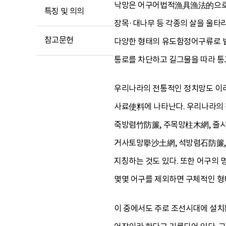
낙망은 어구어법적漁具漁法的으로 
특징 및 의의
장목·대나무 등 각종의 살을 울타
참고문헌
다양한 형태의 유도함정어구류로 발
통로를 차단하고 길그물을 따라 통
우리나라의 전통적인 정치망도 이러
사료使料에 나타난다. 우리나라의 
죽방렴竹防簾, 주목망柱木網, 줄시
거사토망擧沙土網, 석방렴石防簾, 
지칭하는 것도 있다. 또한 어구의
몇몇 어구를 제외하면 구체적인 형태
이 중에서도 주로 조선시대에 설치