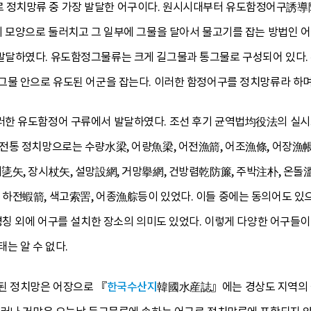
정치망류 중 가장 발달한 어구이다. 원시시대부터 유도함정어구誘導陷
리 모양으로 둘러치고 그 일부에 그물을 달아서 물고기를 잡는 방법인 
달하였다. 유도함정그물류는 크게 길그물과 통그물로 구성되어 있다. 
그물 안으로 유도된 어군을 잡는다. 이러한 함정어구를 정치망류라 하며
한 유도함정어 구류에서 발달하였다. 조선 후기 균역법均役法의 실시
전통 정치망으로는 수량水梁, 어량魚梁, 어전漁箭, 어조漁條, 어장漁帳
乼矢, 장시杖矢, 설망設網, 거망擧網, 건방렴乾防簾, 주박注朴, 온돌溫
하전蝦箭, 색고索罟, 어종漁䑸등이 있었다. 이들 중에는 동의어도 있으
 명칭 외에 어구를 설치한 장소의 의미도 있었다. 이렇게 다양한 어구
는 알 수 없다.
된 정치망은 어장으로 『
한국수산지
韓國水産誌』에는 경상도 지역의 