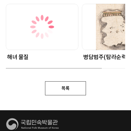
해녀 물질
병담범주(탐라순력도 
목록