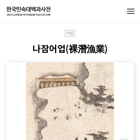
어업
나잠어업(裸潛漁業)