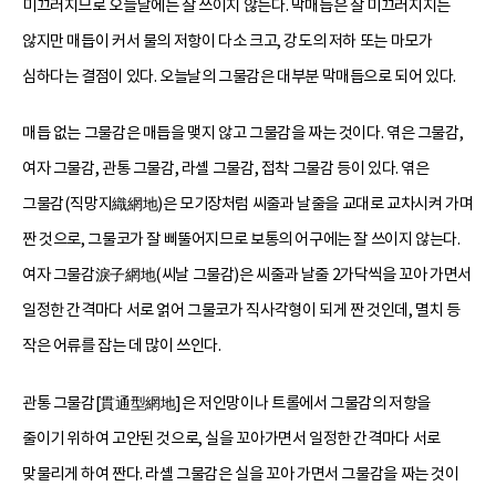
미끄러지므로 오늘날에는 잘 쓰이지 않는다. 막매듭은 잘 미끄러지지는
않지만 매듭이 커서 물의 저항이 다소 크고, 강도의 저하 또는 마모가
심하다는 결점이 있다. 오늘날의 그물감은 대부분 막매듭으로 되어 있다.
매듭 없는 그물감은 매듭을 맺지 않고 그물감을 짜는 것이다. 엮은 그물감,
여자 그물감, 관통 그물감, 라셸 그물감, 접착 그물감 등이 있다. 엮은
그물감(직망지織網地)은 모기장처럼 씨줄과 날줄을 교대로 교차시켜 가며
짠 것으로, 그물코가 잘 삐뚤어지므로 보통의 어구에는 잘 쓰이지 않는다.
여자 그물감淚子網地(씨날 그물감)은 씨줄과 날줄 2가닥씩을 꼬아 가면서
일정한 간격마다 서로 얽어 그물코가 직사각형이 되게 짠 것인데, 멸치 등
작은 어류를 잡는 데 많이 쓰인다.
관통 그물감[貫通型網地]은 저인망이나 트롤에서 그물감의 저항을
줄이기 위하여 고안된 것으로, 실을 꼬아가면서 일정한 간격마다 서로
맞물리게 하여 짠다. 라셸 그물감은 실을 꼬아 가면서 그물감을 짜는 것이