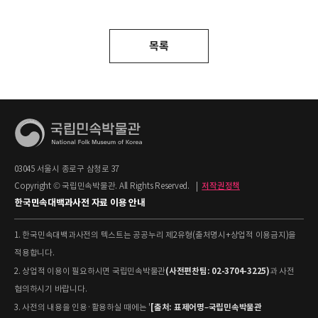
목록
03045 서울시 종로구 삼청로 37
Copyright © 국립민속박물관. All Rights Reserved.
|
저작권정책
한국민속대백과사전 자료 이용 안내
1. 한국민속대백과사전의 텍스트는 공공누리 제2유형(출처명시+상업적 이용금지)을
적용합니다.
(사전편찬팀: 02-3704-3225)
2. 상업적 이용이 필요하시면 국립민속박물관
과 사전
협의하시기 바랍니다.
[출처: 표제어명–국립민속박물관
3. 사전의 내용을 인용·활용하실 때에는 '