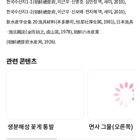
한국수산지1-1(朝鮮總督府, 이근우·신명호·심민정 역, 새미, 2010),
한국수산지1-2(朝鮮總督府, 이근우·신보배·전지혜 역, 새미, 2010),
新水産学全集 20 漁具材料(本多勝司, 恒星社厚生閣, 1981), 日本漁具
·漁法圖說(金田禎之, 成山當, 1978), 朝鮮の水産業
(朝鮮總督府水産局, 1926).
관련 콘텐츠
생분해성 꽃게 통발
면사 그물(오른쪽)