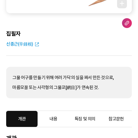
집필자
신종근(辛鍾根)
그물 어구를 만들기 위해 여러 가닥의 실을 짜서 만든 것으로,
마름모꼴 또는 사각형의 그물코[網目]가 연속된 것.
개관
내용
특징 및 의의
참고문헌