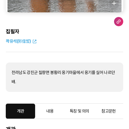
집필자
곽유석(郭儒晳)
전라남도 강진군 칠량면 봉황리 옹기마을에서 옹기를 실어 나르던
배.
개관
내용
특징 및 의의
참고문헌