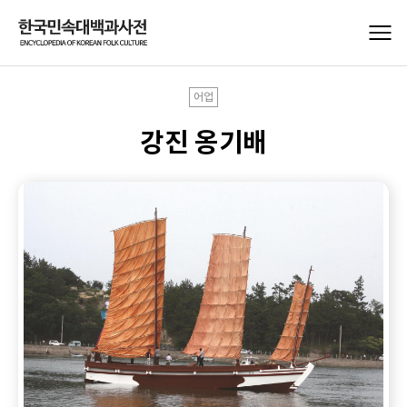
어업
강진 옹기배