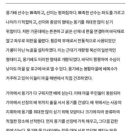
옹기배 선수는 뾰족하고, 선미는 펑퍼짐하다. 뾰족한 선수는 파도를 가르고
나아가기 적합하고, 선미와 중앙의 형태는 옹기를 최대한 많이 싣기
위함이다. 저판 가운데에는 튼튼하고 굵은 선재 네 편을 연결하여 바닥재로
깔고 좌우로 외판을 올렸다. 횡강력 부재로서 전통적으로 사용되었던
가룡이 아닌 늑골을 설치하였다. 이는 근대기 개량형 목선의 일반적인
형태이고, 옹기배도 이러한 형태로 개량되었다. 바닥이 평평하여 수심이
낮아도 마을 앞 포구에 바로 댈 수 있다. 옹기배는 봉황마을에 배목수가
거주하고 있어 이들이 마을 해변에서 직접 건조하였다.
가마에서 옹기가 다 구워지면 배에 싣는다. 이때 마을 주민들이 동원되어
가마에서 선창의 배 위까지 줄을 서서 옹기를 건넸다. 배 위에서는 사공의
지휘하에 옹기를 최대한 많이 싣기 위해 모양이나 크기에 따라 분류하여
적절한 장소에 선적한다. 먼저 옹기를 선창에 가득 채우고, 그다음 갑판
위에 싣는다. 옹기와 옹기사이에는 짚을 대어 서로 부딪쳐 깨지는 일을