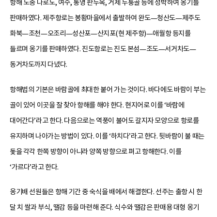
항해 도중 나로도, 여수, 통영 판두목, 거제 두퉁골 등에 정박하여 옹기를
판매하였다. 제주항로는 봉황마을에서 출발하여 완도—청산도—제주도
화북—조천—오조리—성산포—산지포(현 제주항)—애월항 등지를
들르며 옹기를 판매하였다. 진도항로는 진도 본섬—조도—서거차도—
동거차도까지 다녔다.
항해법의 기본은 바람골에 최대한 붙어 가는 것이다. 바다에도 바람이 부는
골이 있어 이곳을 잘 찾아 항해를 해야 한다. 현지어로 이를 ‘바람에
대어간다’라고 한다. 다음으로는 역풍이 불어도 갈지자 모양으로 항로를
유지하며 나아가는 방법이 있다. 이를 ‘하치다’라고 한다. 뒷바람이 불 때는
돛을 각각 한쪽 방향이 아니라 양쪽 방향으로 펴고 항해한다. 이를
‘가르다’라고 한다.
옹기배 선원들은 항해 기간 중 숙식을 배에서 해결한다. 선주는 출항 시 한
달 치 쌀과 부식, 땔감 등을 마련해 준다. 식수와 땔감은 판매용 대형 옹기