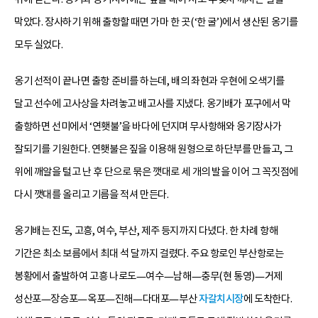
막았다. 장사하기 위해 출항할 때면 가마 한 곳(‘한 굴’)에서 생산된 옹기를
모두 실었다.
옹기 선적이 끝나면 출항 준비를 하는데, 배의 좌현과 우현에 오색기를
달고 선수에 고사상을 차려놓고 배고사를 지냈다. 옹기배가 포구에서 막
출항하면 선미에서 ‘연횃불’을 바다에 던지며 무사항해와 옹기장사가
잘되기를 기원한다. 연횃불은 짚을 이용해 원형으로 하단부를 만들고, 그
위에 깨알을 털고 난 후 단으로 묶은 깻대로 세 개의 발을 이어 그 꼭짓점에
다시 깻대를 올리고 기름을 적셔 만든다.
옹기배는 진도, 고흥, 여수, 부산, 제주 등지까지 다녔다. 한 차례 항해
기간은 최소 보름에서 최대 석 달까지 걸렸다. 주요 항로인 부산항로는
봉황에서 출발하여 고흥 나로도—여수—남해—충무(현 통영)—거제
성산포—장승포—옥포—진해—다대포—부산
자갈치시장
에 도착한다.