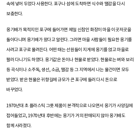
속에 넣어 두었다 사용한다. 포구나 섬에 도착하면 식수와 땔감을 다시
보충한다.
옹기배가 목적지인 포구에 들어가면 제일 신참인 화장이 마을 이곳저곳을
돌아다니며 옹기배가 왔다고 알린다. 그러면 마을 사람들이 필요한 옹기를
사려고 포구로 몰려든다. 어떤 때는 선원들이 지게에 옹기를 얹고 마을로
팔러 다니기도 하였다. 옹기값은 돈이나 현물로 받았다. 현물로는 벼와 보리
등 곡식이나 소주독, 생선, 소금, 땔감 등 그 지역에서 나는 물건이면 모두
받았다. 받은 현물은 귀향길에 규모가 큰 포구에 들러 다시 돈으로
바꾸었다.
1970년대 초 플라스틱 그릇 제품이 본격적으로 나오면서 옹기가 사양길에
접어들었고, 1970년대 후반에는 옹기가 거의 판매되지 않아 옹기배도
함께 사라졌다.